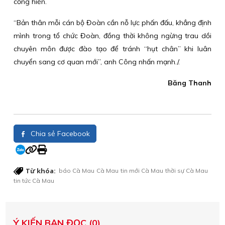
cống hiến.
“Bản thân mỗi cán bộ Đoàn cần nỗ lực phấn đấu, khẳng định
mình trong tổ chức Đoàn, đồng thời không ngừng trau dồi
chuyên môn được đào tạo để tránh “hụt chân” khi luân
chuyển sang cơ quan mới”, anh Công nhấn mạnh./.
Băng Thanh
Chia sẻ Facebook
Từ khóa:
báo Cà Mau
Cà Mau
tin mới Cà Mau
thời sự Cà Mau
tin tức Cà Mau
Ý KIẾN BẠN ĐỌC (0)