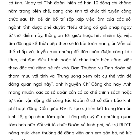
cả tỉnh. Ngay tại Tỉnh đoàn, hiện có hơn 10 đồng chí không
nằm trong biên chế, đang chờ tỉnh tổ chức thi tuyển công
chức sau khi đề án bố trí sắp xếp việc làm của các sở,
ngành tỉnh được phê duyệt. “Nếu không có giải pháp ngay
từ thời điểm này, thời gian tới, giữa hoặc hết nhiệm kỳ, việc
tìm đội ngũ kế thừa tiếp theo sẽ là bài toán nan giải. Vẫn có
thể chắp vá, tuyển mới nhưng để đảm bảo được công tác
lãnh, chỉ đạo điều hành hoặc tổ chức thực hiện công việc
theo đặc thù riêng sẽ rất khó. Ban Thường vụ Tỉnh đoàn sẽ
tham mưu với tỉnh và Trung ương xem xét cụ thể vấn đề
đáng quan ngại này”, anh Nguyễn Chí Công cho hay. Anh
mong muốn, các cơ sở đoàn cần có cơ chế chính sách hoặc
tự thân vận động để công tác Đoàn ở cơ sở đảm bảo kinh
phí hoạt động. Cần giúp ĐVTN tạo sự liên kết trong làm ăn
kinh tế, giúp nhau làm giàu. Từng cấp uỷ địa phương quan
tâm hơn nữa đối với tổ chức Đoàn về kinh phí, hỗ trợ BHYT,
nâng mức khen thưởng để động viên anh em gắn bó, nỗ lực