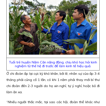
Tuổi trẻ huyện Năm Căn năng động, chịu khó học hỏi kinh
nghiệm từ thế hệ đi trước để làm kinh tế hiệu quả.
Ở chi đoàn ấp lại cực kỳ khó khăn, bởi lẽ, nhân sự của ấp 3-4
tháng phải củng cố 1 lần, có khi 1 năm phải thay mới bí thư
chi đoàn đến 2-3 người do họ xin nghỉ, tự ý nghỉ, hoặc bỏ đi
làm ăn xa.
“Nhiều người thắc mắc, tại sao các hội, đoàn thể khác như