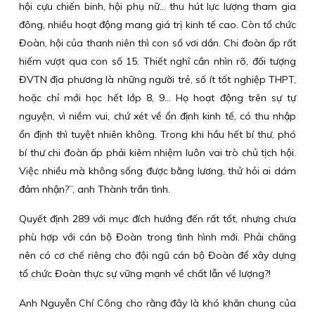
hội cựu chiến binh, hội phụ nữ... thu hút lực lượng tham gia
đông, nhiều hoạt động mang giá trị kinh tế cao. Còn tổ chức
Đoàn, hội của thanh niên thì con số vơi dần. Chi đoàn ấp rất
hiếm vượt qua con số 15. Thiết nghĩ cần nhìn rõ, đối tượng
ĐVTN địa phương là những người trẻ, số ít tốt nghiệp THPT,
hoặc chỉ mới học hết lớp 8, 9... Họ hoạt động trên sự tự
nguyện, vì niềm vui, chứ xét về ổn định kinh tế, có thu nhập
ổn định thì tuyệt nhiên không. Trong khi hầu hết bí thư, phó
bí thư chi đoàn ấp phải kiêm nhiệm luôn vai trò chủ tịch hội.
Việc nhiều mà không sống được bằng lương, thử hỏi ai dám
đảm nhận?”, anh Thành trần tình.
Quyết định 289 với mục đích hướng đến rất tốt, nhưng chưa
phù hợp với cán bộ Đoàn trong tình hình mới. Phải chăng
nên có cơ chế riêng cho đội ngũ cán bộ Đoàn để xây dựng
tổ chức Đoàn thực sự vững mạnh về chất lẫn về lượng?!
Anh Nguyễn Chí Công cho rằng đây là khó khăn chung của