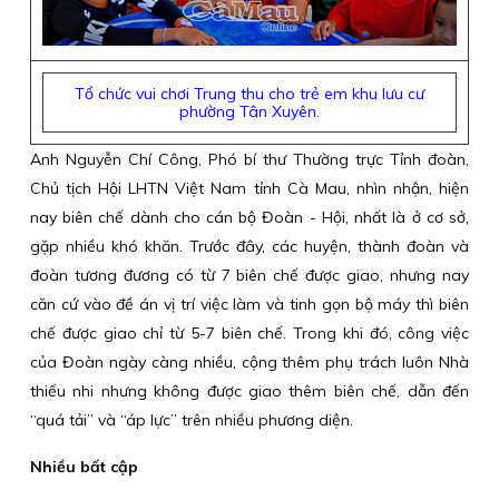
Tổ chức vui chơi Trung thu cho trẻ em khu lưu cư
phường Tân Xuyên.
Anh Nguyễn Chí Công, Phó bí thư Thường trực Tỉnh đoàn,
Chủ tịch Hội LHTN Việt Nam tỉnh Cà Mau, nhìn nhận, hiện
nay biên chế dành cho cán bộ Đoàn - Hội, nhất là ở cơ sở,
gặp nhiều khó khăn. Trước đây, các huyện, thành đoàn và
đoàn tương đương có từ 7 biên chế được giao, nhưng nay
căn cứ vào đề án vị trí việc làm và tinh gọn bộ máy thì biên
chế được giao chỉ từ 5-7 biên chế. Trong khi đó, công việc
của Đoàn ngày càng nhiều, cộng thêm phụ trách luôn Nhà
thiếu nhi nhưng không được giao thêm biên chế, dẫn đến
“quá tải” và “áp lực” trên nhiều phương diện.
Nhiều bất cập