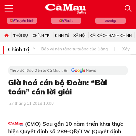
Truyền hình
Radio
ភាសាខ្មែរ
THỜI SỰ
CHÍNH TRỊ
KINH TẾ
XÃ HỘI
CẢI CÁCH HÀNH CHÍNH
Chính trị
Bảo vệ nền tảng tư tưởng của Đảng
Xây dự
Theo dõi Báo điện tử Cà Mau trên
Già hoá cán bộ Đoàn: “Bài
toán” cần lời giải
27 tháng 11 2018 10:00
(CMO) Sau gần 10 năm triển khai thực
hiện Quyết định số 289-QĐ/TW (Quyết định