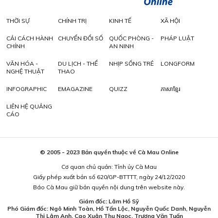
THỜI SỰ
CHÍNH TRỊ
KINH TẾ
XÃ HỘI
CẢI CÁCH HÀNH
CHUYỂN ĐỔI SỐ
QUỐC PHÒNG -
PHÁP LUẬT
CHÍNH
AN NINH
VĂN HÓA -
DU LỊCH - THỂ
NHỊP SỐNG TRẺ
LONGFORM
NGHỆ THUẬT
THAO
INFOGRAPHIC
EMAGAZINE
QUIZZ
ភាសាខ្មែរ
LIÊN HỆ QUẢNG
CÁO
© 2005 - 2023 Bản quyền thuộc về Cà Mau Online
Cơ quan chủ quản: Tỉnh ủy Cà Mau
Giấy phép xuất bản số 620/GP-BTTTT, ngày 24/12/2020
Báo Cà Mau giữ bản quyền nội dung trên website này.
Giám đốc: Lâm Hồ Sỹ
Phó Giám đốc: Ngô Minh Toàn, Hồ Tấn Lộc, Nguyễn Quốc Danh, Nguyễn
Thị Lâm Anh, Cao Xuân Thu Ngọc, Trương Văn Tuấn