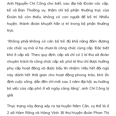
Anh Nguyễn Chí Công cho biết, sau đại hội Đoàn các cấp,
kể cả Ban Thường vụ, thậm chí bộ phận thường trực của
Đoàn bộ còn thiếu, không có con người để bố trí. Nhiều
huyện, thành đoàn khuyết hẳn vị trí trong bộ phận thường
trực.
“Không phải không có cán bộ trẻ đủ khả năng đảm đương
các chức vụ mà vì họ chưa là công chức cùng cấp. Đặc biệt
khó ở cấp xã. Theo quy định, cấp xã chỉ có 1 bí thư xã đoàn
chuyên trách là công chức cấp xã, phó bí thư chỉ được hưởng
phụ cấp hoạt động và được bầu tín nhiệm. Hầu hết đội ngũ
này dành hết thời gian cho hoạt động phong trào, khó ổn
định cuộc sống, dẫn đến chỉ mới sau 1 năm đại hội, xu hướng
bỏ việc của cấp phó ở xã ngày càng tăng”, anh Chí Công lý
giải.
Thực trạng này đang xảy ra tại huyện Năm Căn, cụ thể là ở
2 xã Hàm Rồng và Hàng Vịnh. Bí thư Huyện đoàn Phan Thị