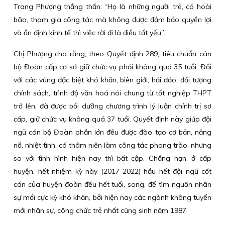
Trang Phượng thẳng thắn: “Họ là những người trẻ, có hoài
bão, tham gia công tác mà không được đảm bảo quyền lợi
và ổn định kinh tế thì việc rời đi là điều tất yếu”.
Chị Phượng cho rằng, theo Quyết định 289, tiêu chuẩn cán
bộ Đoàn cấp cơ sở giữ chức vụ phải không quá 35 tuổi. Đối
với các vùng đặc biệt khó khăn, biên giới, hải đảo, đối tượng
chính sách, trình độ văn hoá nói chung từ tốt nghiệp THPT
trở lên, đã được bồi dưỡng chương trình lý luận chính trị sơ
cấp, giữ chức vụ không quá 37 tuổi. Quyết định này giúp đội
ngũ cán bộ Đoàn phần lớn đều được đào tạo cơ bản, năng
nổ, nhiệt tình, có thâm niên làm công tác phong trào, nhưng
so với tình hình hiện nay thì bất cập. Chẳng hạn, ở cấp
huyện, hết nhiệm kỳ này (2017-2022) hầu hết đội ngũ cốt
cán của huyện đoàn đều hết tuổi, song, để tìm nguồn nhân
sự mới cực kỳ khó khăn, bởi hiện nay các ngành không tuyển
mới nhân sự, công chức trẻ nhất cũng sinh năm 1987.