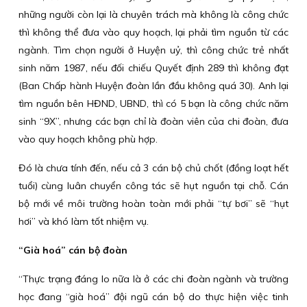
những người còn lại là chuyên trách mà không là công chức
thì không thể đưa vào quy hoạch, lại phải tìm nguồn từ các
ngành. Tìm chọn người ở Huyện uỷ, thì công chức trẻ nhất
sinh năm 1987, nếu đối chiếu Quyết định 289 thì không đạt
(Ban Chấp hành Huyện đoàn lần đầu không quá 30). Anh lại
tìm nguồn bên HĐND, UBND, thì có 5 bạn là công chức năm
sinh “9X”, nhưng các bạn chỉ là đoàn viên của chi đoàn, đưa
vào quy hoạch không phù hợp.
Đó là chưa tính đến, nếu cả 3 cán bộ chủ chốt (đồng loạt hết
tuổi) cùng luân chuyển công tác sẽ hụt nguồn tại chỗ. Cán
bộ mới về môi trường hoàn toàn mới phải “tự bơi” sẽ “hụt
hơi” và khó làm tốt nhiệm vụ.
“Già hoá” cán bộ đoàn
“Thực trạng đáng lo nữa là ở các chi đoàn ngành và trường
học đang “già hoá” đội ngũ cán bộ do thực hiện việc tinh