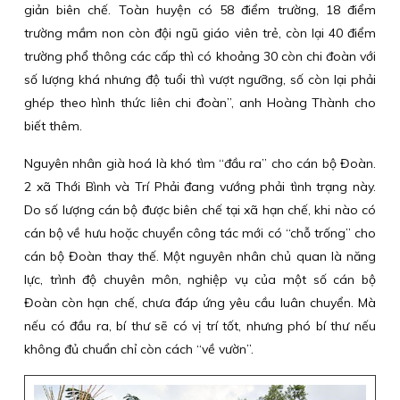
giản biên chế. Toàn huyện có 58 điểm trường, 18 điểm
trường mầm non còn đội ngũ giáo viên trẻ, còn lại 40 điểm
trường phổ thông các cấp thì có khoảng 30 còn chi đoàn với
số lượng khá nhưng độ tuổi thì vượt ngưỡng, số còn lại phải
ghép theo hình thức liên chi đoàn”, anh Hoàng Thành cho
biết thêm.
Nguyên nhân già hoá là khó tìm “đầu ra” cho cán bộ Đoàn.
2 xã Thới Bình và Trí Phải đang vướng phải tình trạng này.
Do số lượng cán bộ được biên chế tại xã hạn chế, khi nào có
cán bộ về hưu hoặc chuyển công tác mới có “chỗ trống” cho
cán bộ Đoàn thay thế. Một nguyên nhân chủ quan là năng
lực, trình độ chuyên môn, nghiệp vụ của một số cán bộ
Đoàn còn hạn chế, chưa đáp ứng yêu cầu luân chuyển. Mà
nếu có đầu ra, bí thư sẽ có vị trí tốt, nhưng phó bí thư nếu
không đủ chuẩn chỉ còn cách “về vườn”.