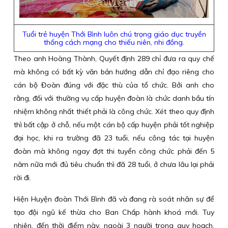
Tuổi trẻ huyện Thới Bình luôn chú trọng giáo dục truyền
thống cách mạng cho thiếu niên, nhi đồng.
Theo anh Hoàng Thành, Quyết định 289 chỉ đưa ra quy chế
mà không có bất kỳ văn bản hướng dẫn chỉ đạo riêng cho
cán bộ Đoàn đúng với đặc thù của tổ chức. Bởi anh cho
rằng, đối với thường vụ cấp huyện đoàn là chức danh bầu tín
nhiệm không nhất thiết phải là công chức. Xét theo quy định
thì bất cập ở chỗ, nếu một cán bộ cấp huyện phải tốt nghiệp
đại học, khi ra trường đã 23 tuổi, nếu công tác tại huyện
đoàn mà không ngay đợt thi tuyển công chức phải đến 5
năm nữa mới đủ tiêu chuẩn thì đã 28 tuổi, ở chưa lâu lại phải
rời đi.
Hiện Huyện đoàn Thới Bình đã và đang rà soát nhân sự để
tạo đội ngũ kế thừa cho Ban Chấp hành khoá mới. Tuy
nhiên, đến thời điểm này, ngoài 3 người trong quy hoạch,