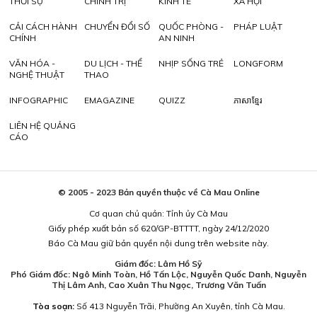
THỜI SỰ
CHÍNH TRỊ
KINH TẾ
XÃ HỘI
CẢI CÁCH HÀNH
CHUYỂN ĐỔI SỐ
QUỐC PHÒNG -
PHÁP LUẬT
CHÍNH
AN NINH
VĂN HÓA -
DU LỊCH - THỂ
NHỊP SỐNG TRẺ
LONGFORM
NGHỆ THUẬT
THAO
INFOGRAPHIC
EMAGAZINE
QUIZZ
ភាសាខ្មែរ
LIÊN HỆ QUẢNG
CÁO
© 2005 - 2023 Bản quyền thuộc về Cà Mau Online
Cơ quan chủ quản: Tỉnh ủy Cà Mau
Giấy phép xuất bản số 620/GP-BTTTT, ngày 24/12/2020
Báo Cà Mau giữ bản quyền nội dung trên website này.
Giám đốc: Lâm Hồ Sỹ
Phó Giám đốc: Ngô Minh Toàn, Hồ Tấn Lộc, Nguyễn Quốc Danh, Nguyễn
Thị Lâm Anh, Cao Xuân Thu Ngọc, Trương Văn Tuấn
Tòa soạn:
Số 413 Nguyễn Trãi, Phường An Xuyên, tỉnh Cà Mau.