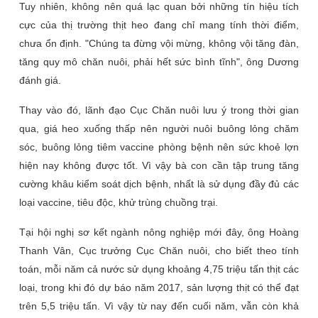
Tuy nhiên, không nên quá lạc quan bởi những tín hiệu tích
cực của thị trường thịt heo đang chỉ mang tính thời điểm,
chưa ổn định. "Chúng ta đừng vội mừng, không vội tăng đàn,
tăng quy mô chăn nuôi, phải hết sức bình tĩnh", ông Dương
đánh giá.
Thay vào đó, lãnh đạo Cục Chăn nuôi lưu ý trong thời gian
qua, giá heo xuống thấp nên người nuôi buông lỏng chăm
sóc, buông lỏng tiêm vaccine phòng bệnh nên sức khoẻ lợn
hiện nay không được tốt. Vì vậy bà con cần tập trung tăng
cường khâu kiểm soát dịch bệnh, nhất là sử dụng đầy đủ các
loại vaccine, tiêu độc, khử trùng chuồng trại.
Tại hội nghị sơ kết ngành nông nghiệp mới đây, ông Hoàng
Thanh Vân, Cục trưởng Cục Chăn nuôi, cho biết theo tính
toán, mỗi năm cả nước sử dụng khoảng 4,75 triệu tấn thịt các
loại, trong khi đó dự báo năm 2017, sản lượng thịt có thể đạt
trên 5,5 triệu tấn. Vì vậy từ nay đến cuối năm, vẫn còn khả