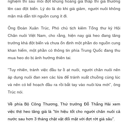
nghiệm thì sau mỗi đợt khủng hoảng giá thấp thì giá thường
lên cao đột biến. Lý do là do khi giá giảm, người nuôi không
mặn mà dẫn tới nguồn cung ít đi.
Ông Đoàn Xuân Trúc, Phó chủ tịch kiêm Tổng thư ký Hội
Chăn nuôi Việt Nam, cho rằng, hiện nay giá heo đang tăng
trưởng khá đột biến và chưa ổn định một phần do nguồn cung
khan hiếm, một phần có thông tin phía Trung Quốc đang thu
mua heo do bị ảnh hưởng thiên tai.
“Tuy nhiên, tránh việc đầu tư ồ ạt nuôi, người chăn nuôi nên
áp dụng nuôi đan xen các lứa để tránh xuất chuồng cùng lúc
và nên có kế hoạch đầu ra rồi bắt tay vào nuôi lứa mới”, ông
Trúc nói.
Về phía Bộ Công Thương, Thứ trưởng Đỗ Thắng Hải xem
việc thịt heo tăng giá là "tín hiệu tốt cho người chăn nuôi cả
nước sau hơn 3 tháng chật vật đối mặt với đợt rớt giá sâu".