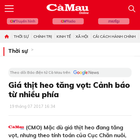
Truyền hình
Radio
ភាសាខ្មែរ
THỜI SỰ
CHÍNH TRỊ
KINH TẾ
XÃ HỘI
CẢI CÁCH HÀNH CHÍNH
Thời sự
Theo dõi Báo điện tử Cà Mau trên
Giá thịt heo tăng vọt: Cảnh báo
từ nhiều phía
19 tháng 07 2017 16:34
(CMO) Mặc dù giá thịt heo đang tăng
vọt, nhưng theo tính toán của Cục Chăn nuôi,