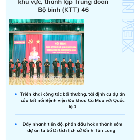
khu vực, thành lập Trung đoàn
Bộ binh (KTT) 46
Triển khai công tác bồi thường, tái định cư dự án
cầu kết nối Bệnh viện Đa khoa Cà Mau với Quốc
lộ 1
Đẩy nhanh tiến độ, phấn đấu hoàn thành sớm
dự án tu bổ Di tích lịch sử Đình Tân Long