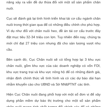
năng xảy ra vấn đề dư thừa đối với một số sản phẩm chăn
nuôi.
Cục sẽ đánh giá lại tình hình triển khai tái cơ cấu ngành chăn
nuôi trong thời gian qua để có những điều chỉnh cho phù hợp.
Ví dụ như đối với chăn nuôi heo, đề án tái cơ cấu trước đây
đặt mục tiêu 32-34 triệu con lợn. Tuy nhiên đến nay, chúng ta
mới chỉ đạt 27 triệu con nhưng đã cho sản lượng vượt nhu
cầu.
Bên cạnh đó, Cục Chăn nuôi sẽ có tổng hợp lại 3 khu vực
chăn nuôi, gồm khu vực của các doanh nghiệp có vốn FDI,
khu vực trang trại và khu vực nông hộ để có những đánh giá,
nhận định chính thức về tình hình và có các dự báo dài hạn
nhằm khuyến cáo cho UBND và Sở NN&PTNT các tỉnh.
Hiện Cục Chăn nuôi đang phối hợp với một số đơn vị để xây
dựng phần mềm dự báo thị trường cho một số sản phẩm
chăn nuôi mang tính chất tương đối chính xác để có những