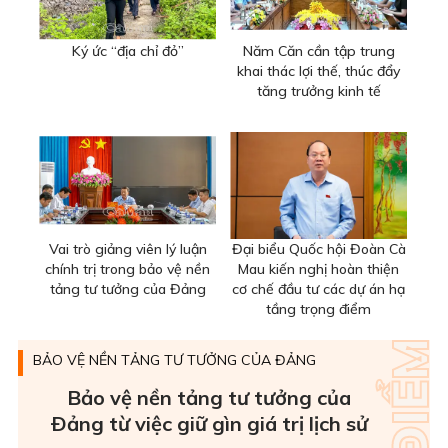
Ký ức “địa chỉ đỏ”
Năm Căn cần tập trung
khai thác lợi thế, thúc đẩy
tăng trưởng kinh tế
Vai trò giảng viên lý luận
Đại biểu Quốc hội Đoàn Cà
chính trị trong bảo vệ nền
Mau kiến nghị hoàn thiện
tảng tư tưởng của Đảng
cơ chế đầu tư các dự án hạ
tầng trọng điểm
BẢO VỆ NỀN TẢNG TƯ TƯỞNG CỦA ĐẢNG
Bảo vệ nền tảng tư tưởng của
Ðảng từ việc giữ gìn giá trị lịch sử