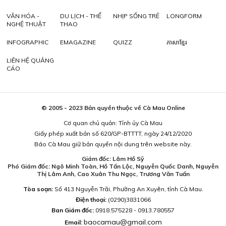
VĂN HÓA -
DU LỊCH - THỂ
NHỊP SỐNG TRẺ
LONGFORM
NGHỆ THUẬT
THAO
INFOGRAPHIC
EMAGAZINE
QUIZZ
ភាសាខ្មែរ
LIÊN HỆ QUẢNG
CÁO
© 2005 - 2023 Bản quyền thuộc về Cà Mau Online
Cơ quan chủ quản: Tỉnh ủy Cà Mau
Giấy phép xuất bản số 620/GP-BTTTT, ngày 24/12/2020
Báo Cà Mau giữ bản quyền nội dung trên website này.
Giám đốc: Lâm Hồ Sỹ
Phó Giám đốc: Ngô Minh Toàn, Hồ Tấn Lộc, Nguyễn Quốc Danh, Nguyễn
Thị Lâm Anh, Cao Xuân Thu Ngọc, Trương Văn Tuấn
Tòa soạn:
Số 413 Nguyễn Trãi, Phường An Xuyên, tỉnh Cà Mau.
Điện thoại:
(0290)3831066
Ban Giám đốc:
0918.575228 - 0913.780557
baocamau@gmail.com
Email: