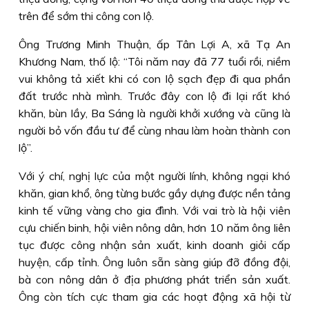
trên để sớm thi công con lộ.
Ông Trương Minh Thuận, ấp Tân Lợi A, xã Tạ An
Khương Nam, thố lộ: “Tôi năm nay đã 77 tuổi rồi, niềm
vui không tả xiết khi có con lộ sạch đẹp đi qua phần
đất trước nhà mình. Trước đây con lộ đi lại rất khó
khăn, bùn lầy, Ba Sáng là người khởi xướng và cũng là
người bỏ vốn đầu tư để cùng nhau làm hoàn thành con
lộ”.
Với ý chí, nghị lực của một người lính, không ngại khó
khăn, gian khổ, ông từng bước gầy dựng được nền tảng
kinh tế vững vàng cho gia đình. Với vai trò là hội viên
cựu chiến binh, hội viên nông dân, hơn 10 năm ông liên
tục được công nhận sản xuất, kinh doanh giỏi cấp
huyện, cấp tỉnh. Ông luôn sẵn sàng giúp đỡ đồng đội,
bà con nông dân ở địa phương phát triển sản xuất.
Ông còn tích cực tham gia các hoạt động xã hội từ