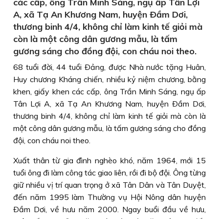
các cấp, ông Trần Minh Sáng, ngụ ấp Tân Lợi
A, xã Tạ An Khương Nam, huyện Ðầm Dơi,
thương binh 4/4, không chỉ làm kinh tế giỏi mà
còn là một công dân gương mẫu, là tấm
gương sáng cho đồng đội, con cháu noi theo.
68 tuổi đời, 44 tuổi Ðảng, được Nhà nước tặng Huân,
Huy chương Kháng chiến, nhiều kỷ niệm chương, bằng
khen, giấy khen các cấp, ông Trần Minh Sáng, ngụ ấp
Tân Lợi A, xã Tạ An Khương Nam, huyện Ðầm Dơi,
thương binh 4/4, không chỉ làm kinh tế giỏi mà còn là
một công dân gương mẫu, là tấm gương sáng cho đồng
đội, con cháu noi theo.
Xuất thân từ gia đình nghèo khó, năm 1964, mới 15
tuổi ông đi làm công tác giao liên, rồi đi bộ đội. Ông từng
giữ nhiều vị trí quan trọng ở xã Tân Dân và Tân Duyệt,
đến năm 1995 làm Thường vụ Hội Nông dân huyện
Ðầm Dơi, về hưu năm 2000. Ngay buổi đầu về hưu,