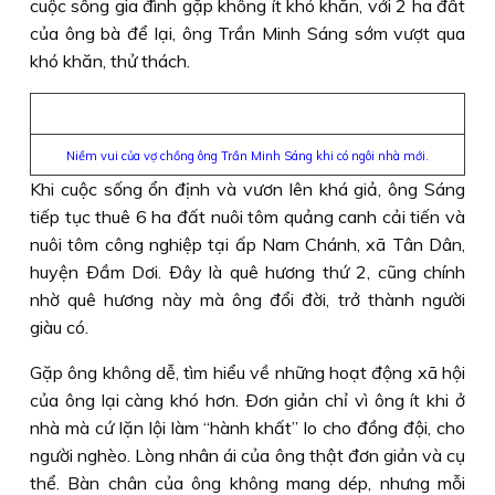
cuộc sống gia đình gặp không ít khó khăn, với 2 ha đất
của ông bà để lại, ông Trần Minh Sáng sớm vượt qua
khó khăn, thử thách.
Niềm vui của vợ chồng ông Trần Minh Sáng khi có ngôi nhà mới.
Khi cuộc sống ổn định và vươn lên khá giả, ông Sáng
tiếp tục thuê 6 ha đất nuôi tôm quảng canh cải tiến và
nuôi tôm công nghiệp tại ấp Nam Chánh, xã Tân Dân,
huyện Ðầm Dơi. Ðây là quê hương thứ 2, cũng chính
nhờ quê hương này mà ông đổi đời, trở thành người
giàu có.
Gặp ông không dễ, tìm hiểu về những hoạt động xã hội
của ông lại càng khó hơn. Ðơn giản chỉ vì ông ít khi ở
nhà mà cứ lặn lội làm “hành khất” lo cho đồng đội, cho
người nghèo. Lòng nhân ái của ông thật đơn giản và cụ
thể. Bàn chân của ông không mang dép, nhưng mỗi