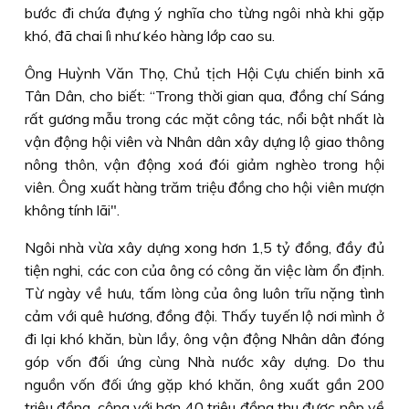
bước đi chứa đựng ý nghĩa cho từng ngôi nhà khi gặp
khó, đã chai lì như kéo hàng lớp cao su.
Ông Huỳnh Văn Thọ, Chủ tịch Hội Cựu chiến binh xã
Tân Dân, cho biết: “Trong thời gian qua, đồng chí Sáng
rất gương mẫu trong các mặt công tác, nổi bật nhất là
vận động hội viên và Nhân dân xây dựng lộ giao thông
nông thôn, vận động xoá đói giảm nghèo trong hội
viên. Ông xuất hàng trăm triệu đồng cho hội viên mượn
không tính lãi".
Ngôi nhà vừa xây dựng xong hơn 1,5 tỷ đồng, đầy đủ
tiện nghi, các con của ông có công ăn việc làm ổn định.
Từ ngày về hưu, tấm lòng của ông luôn trĩu nặng tình
cảm với quê hương, đồng đội. Thấy tuyến lộ nơi mình ở
đi lại khó khăn, bùn lầy, ông vận động Nhân dân đóng
góp vốn đối ứng cùng Nhà nước xây dựng. Do thu
nguồn vốn đối ứng gặp khó khăn, ông xuất gần 200
triệu đồng, cộng với hơn 40 triệu đồng thu được nộp về