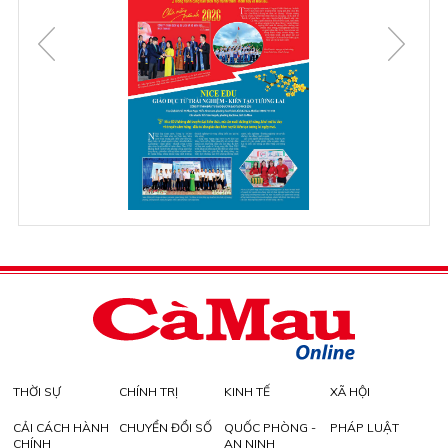
THỜI SỰ
CHÍNH TRỊ
KINH TẾ
XÃ HỘI
CẢI CÁCH HÀNH
CHUYỂN ĐỔI SỐ
QUỐC PHÒNG -
PHÁP LUẬT
CHÍNH
AN NINH