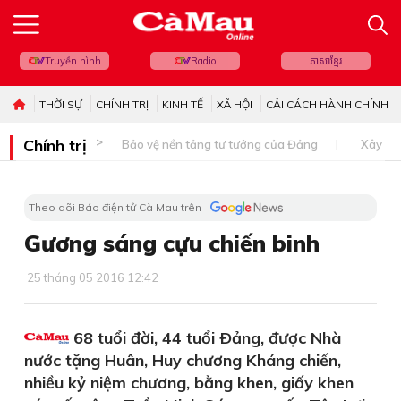
Truyền hình
Radio
ភាសាខ្មែរ
THỜI SỰ
CHÍNH TRỊ
KINH TẾ
XÃ HỘI
CẢI CÁCH HÀNH CHÍNH
Chính trị
Bảo vệ nền tảng tư tưởng của Đảng
Xây dự
Theo dõi Báo điện tử Cà Mau trên
Gương sáng cựu chiến binh
25 tháng 05 2016 12:42
68 tuổi đời, 44 tuổi Ðảng, được Nhà
nước tặng Huân, Huy chương Kháng chiến,
nhiều kỷ niệm chương, bằng khen, giấy khen