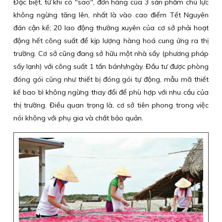
Đặc biệt, từ khi có "sao", đơn hàng của 3 sản phẩm chủ lực
không ngừng tăng lên, nhất là vào cao điểm Tết Nguyên
đán cận kề; 20 lao động thường xuyên của cơ sở phải hoạt
động hết công suất để kịp lượng hàng hoá cung ứng ra thị
trường. Cơ sở cũng đang sở hữu một nhà sấy (phương pháp
sấy lạnh) với công suất 1 tấn bánh/ngày. Đầu tư được phòng
đóng gói cũng như thiết bị đóng gói tự động, mẫu mã thiết
kế bao bì không ngừng thay đổi để phù hợp với nhu cầu của
thị trường. Điều quan trọng là, cơ sở tiên phong trong việc
nói không với phụ gia và chất bảo quản.