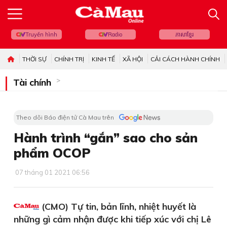
Truyền hình
Radio
ភាសាខ្មែរ
THỜI SỰ
CHÍNH TRỊ
KINH TẾ
XÃ HỘI
CẢI CÁCH HÀNH CHÍNH
Tài chính
Theo dõi Báo điện tử Cà Mau trên
Hành trình “gắn” sao cho sản
phẩm OCOP
07 tháng 01 2021 06:56
(CMO) Tự tin, bản lĩnh, nhiệt huyết là
những gì cảm nhận được khi tiếp xúc với chị Lê