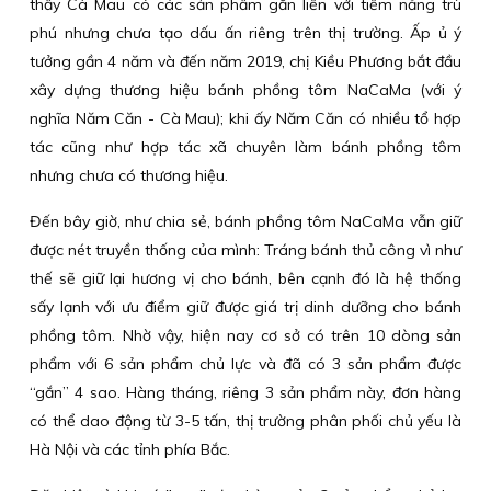
thấy Cà Mau có các sản phẩm gắn liền với tiềm năng trù
phú nhưng chưa tạo dấu ấn riêng trên thị trường. Ấp ủ ý
tưởng gần 4 năm và đến năm 2019, chị Kiều Phương bắt đầu
xây dựng thương hiệu bánh phồng tôm NaCaMa (với ý
nghĩa Năm Căn - Cà Mau); khi ấy Năm Căn có nhiều tổ hợp
tác cũng như hợp tác xã chuyên làm bánh phồng tôm
nhưng chưa có thương hiệu.
Đến bây giờ, như chia sẻ, bánh phồng tôm NaCaMa vẫn giữ
được nét truyền thống của mình: Tráng bánh thủ công vì như
thế sẽ giữ lại hương vị cho bánh, bên cạnh đó là hệ thống
sấy lạnh với ưu điểm giữ được giá trị dinh dưỡng cho bánh
phồng tôm. Nhờ vậy, hiện nay cơ sở có trên 10 dòng sản
phẩm với 6 sản phẩm chủ lực và đã có 3 sản phẩm được
“gắn” 4 sao. Hàng tháng, riêng 3 sản phẩm này, đơn hàng
có thể dao động từ 3-5 tấn, thị trường phân phối chủ yếu là
Hà Nội và các tỉnh phía Bắc.