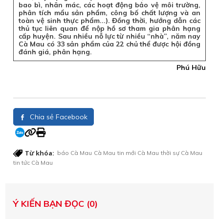
bao bì, nhãn mác, các hoạt động bảo vệ môi trường,
phân tích mẩu sản phẩm, công bố chất lượng và an
toàn vệ sinh thực phẩm...). Đồng thời, hướng dẫn các
thủ tục liên quan để nộp hồ sơ tham gia phân hạng
cấp huyện. Sau nhiều nỗ lực từ nhiều “nhà”, năm nay
Cà Mau có 33 sản phẩm của 22 chủ thể được hội đồng
đánh giá, phân hạng.
Phú Hữu
Chia sẻ Facebook
Từ khóa:
báo Cà Mau
Cà Mau
tin mới Cà Mau
thời sự Cà Mau
tin tức Cà Mau
Ý KIẾN BẠN ĐỌC (0)