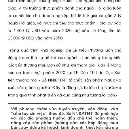
của mình được “chứng nhận Halal” của người tiêu dùng Hồi
giáo, vì thị trường thực phẩm dành cho người Hồi giáo luôn
là cơ hội lớn cho doanh nghiệp, bởi lẽ thế giới có gần 2 tỷ
người Hồi giáo, với mức chi tiêu cho thực phẩm Halal dự báo
là 1.400 tỷ USD vào năm 2020; dự báo sẽ tăng lên tới
15.000 tỷ USD vào năm 2050.
Trong quá trình khởi nghiệp, chị Lê Kiều Phương luôn chủ
động tranh thủ sự hỗ trợ của ngành chức năng trong việc
xúc tiến thương mại. Đơn cử như, khi tham gia Tuần lễ Nông
sản an toàn thực phẩm 2020 tại TP Cần Thơ do Cục Xúc
tiến thương mại - Bộ NN&PTNT tổ chức, sản phẩm NaCaMa
xuất sắc giành giải Ba. Đây là động lực to lớn cho NaCaMa
trong quá trình phát triển đã qua cũng như tương lai gần./.
Với phương châm vừa tuyên truyền, vận động, vừa
“cầm tay chỉ việc”, theo đó, Sở NN&PTNT đã phối hợp
với các địa phương hướng dẫn chủ thể hoàn thiện,
nâng cấp sản phẩm (hướng dẫn các hợp đồng mua
bán, xây dựng kế hoạch kinh doanh, thiết kế mẫu mã