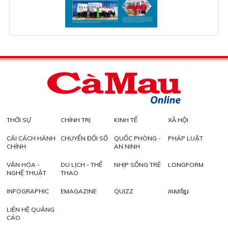
THỜI SỰ
CHÍNH TRỊ
KINH TẾ
XÃ HỘI
CẢI CÁCH HÀNH
CHUYỂN ĐỔI SỐ
QUỐC PHÒNG -
PHÁP LUẬT
CHÍNH
AN NINH
VĂN HÓA -
DU LỊCH - THỂ
NHỊP SỐNG TRẺ
LONGFORM
NGHỆ THUẬT
THAO
INFOGRAPHIC
EMAGAZINE
QUIZZ
ភាសាខ្មែរ
LIÊN HỆ QUẢNG
CÁO