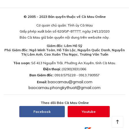
© 2005 - 2023 Bản quyền thuộc về Cà Mau Online
Cơ quan chủ quản: Tỉnh ủy Cà Mau
Giấy phép xuất bản số 620/GP-BTTTT, ngày 24/12/2020
Báo Cà Mau giữ bản quyền nội dung trên website này.
Giám đốc: Lâm Hồ Sỹ
Phó Giám đốc: Ngô Minh Toàn, Hồ Tấn Lộc, Nguyễn Quốc Danh, Nguyễn
Thị Lâm Anh, Cao Xuân Thu Ngọc, Trương Văn Tuấn
Tòa soạn:
Số 413 Nguyễn Trãi, Phường An Xuyên, tỉnh Cà Mau.
Điện thoại:
(0290)3831066
Ban Giám đốc:
0918.575228 - 0913.780557
baocamau@gmail.com
Email:
baocamau.phongkythuat@gmail.com
Theo dõi Báo Cà Mau Online
Facebook
Youtube