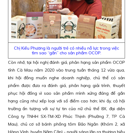
Chị Kiều Phương là người trẻ có nhiều nỗ lực trong việc
tìm sao “gắn” cho sản phẩm OCOP.
Còn nhớ, tại hội nghị đánh giá, phân hạng sản phẩm OCOP
tỉnh Cà Mau năm 2020 vào trung tuần tháng 12 vừa qua,
khi hội đồng muốn nghe doanh nghiệp, chủ thể có sản
phẩm được đưa ra đánh giá, phân hạng giải trình, thuyết
phục hội đồng vì sao sản phẩm mình xứng đáng để gắn
hạng cũng như xếp loại với số điểm cao hơn; khi ấy, cả hội
trường ấn tượng với sự tự tin của nữ chủ thể 8X, đại diện
Công ty TNHH SX-TM-XD Phúc Thịnh (Phường 7, TP Cà
Mau), chủ cơ sở bánh phồng tôm Bảo Ngân (Khóm 2, xã
Hàng Vịnh, huyện Năm Căn) - người sáng lập ra thương hiệu