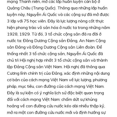
mạng Thanh niên, mở các lớp huấn luyện cán bộ ở
Quảng Châu (Trung Quốc). Thông qua những lớp huấn
luyện này, Nguyễn Ái Quốc và các cộng sự đã mở được
3 lớp với 75 học viên. Đây là lực lượng nòng cốt thực
hiện phong trào vô sản hóa ở nước ta trong những năm
1928, 1929. Từ đó, 3 tổ chức cộng sản đã ra đời ở
nước ta: Đông Dương Cộng sản Đảng, An Nam Cộng
sản Đảng và Đông Dương Cộng sản Liên đoàn. Để
thống nhất 3 tổ chức cộng sản, Nguyễn Ái Quốc đã
chủ trì Hội nghị hợp nhất 3 tổ chức cộng sản và thành
lập Đảng Cộng sản Việt Nam. Hội nghị đã thông qua
Cương lĩnh chính trị của Đảng, xác định những nội dung
cơ bản của cách mạng Việt Nam về lực lượng, phương
pháp, mục tiêu, con đường của cách mạng Việt Nam.
Đây là sự kiện có ý nghĩa lịch sử đặc biệt quan trọng
đối với cách mạng Việt Nam: chấm dứt sự khủng
hoảng về con đường cứu nước kéo dài nhiều thập kỷ,
mở ra một con đường cứu nước mới và định hướng sự