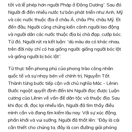
tốt và lễ phép hơn người Pháp ở Đông Dương”. Sau đó
Người đi đến nhiều nước tư bản phát triển như Anh, Mỹ
và các nước thuộc địa ở châu Á, châu Phi, châu Mỹ. Đi
đến đâu, Người cũng chứng kiến cảnh người lao động
và người dân các nước thuộc địa bị chà đạp, cướp bóc.
Từ đó, Người rút ra kết luận: “dù màu da có khác nhau,
trên đời này chỉ có hai giống người: giống người bóc lột
và giống người bị bóc lột”.
Từ thực tiễn phong phú của phong trào công nhân
quốc tế và sự nhạy bén về chính trị, Nguyễn Tất
Thành từng bước tiếp cận với chủ nghĩa Mác - Lênin.
Bước ngoặt quyết định đến khi Người đọc được Luận
cương của Lênin về vấn đề dân tộc và thuộc địa. Sau
khi đọc đi, đọc lại nhiều lần, Người đã tìm thấy điều
mình cần và đang tìm kiếm lâu nay. Với sự xúc động,
phấn khởi và vui sướng, Người đã thốt lên: “Đây là cái
cần thiết cho chúng ta, đây là con đường giải phóng