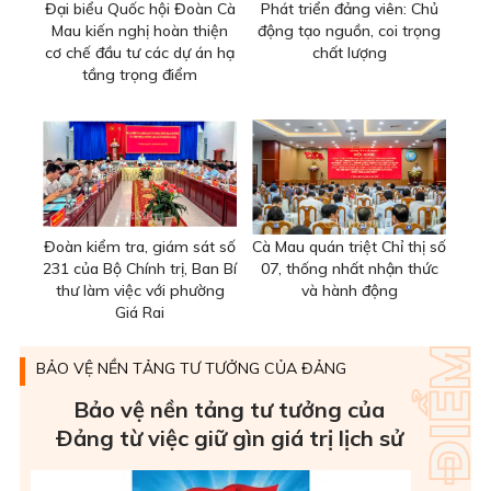
Đại biểu Quốc hội Đoàn Cà
Phát triển đảng viên: Chủ
Mau kiến nghị hoàn thiện
động tạo nguồn, coi trọng
cơ chế đầu tư các dự án hạ
chất lượng
tầng trọng điểm
Đoàn kiểm tra, giám sát số
Cà Mau quán triệt Chỉ thị số
231 của Bộ Chính trị, Ban Bí
07, thống nhất nhận thức
thư làm việc với phường
và hành động
Giá Rai
BẢO VỆ NỀN TẢNG TƯ TƯỞNG CỦA ĐẢNG
Bảo vệ nền tảng tư tưởng của
Ðảng từ việc giữ gìn giá trị lịch sử