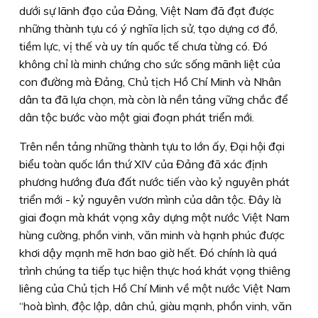
dưới sự lãnh đạo của Đảng, Việt Nam đã đạt được
những thành tựu có ý nghĩa lịch sử, tạo dựng cơ đồ,
tiềm lực, vị thế và uy tín quốc tế chưa từng có. Đó
không chỉ là minh chứng cho sức sống mãnh liệt của
con đường mà Đảng, Chủ tịch Hồ Chí Minh và Nhân
dân ta đã lựa chọn, mà còn là nền tảng vững chắc để
dân tộc bước vào một giai đoạn phát triển mới.
Trên nền tảng những thành tựu to lớn ấy, Đại hội đại
biểu toàn quốc lần thứ XIV của Đảng đã xác định
phương hướng đưa đất nước tiến vào kỷ nguyên phát
triển mới - kỷ nguyên vươn mình của dân tộc. Đây là
giai đoạn mà khát vọng xây dựng một nước Việt Nam
hùng cường, phồn vinh, văn minh và hạnh phúc được
khơi dậy mạnh mẽ hơn bao giờ hết. Đó chính là quá
trình chúng ta tiếp tục hiện thực hoá khát vọng thiêng
liêng của Chủ tịch Hồ Chí Minh về một nước Việt Nam
“hoà bình, độc lập, dân chủ, giàu mạnh, phồn vinh, văn