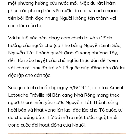
một phương hướng cứu nước mới. Mặc dù rất khâm
phục các phong trào yêu nước do các vị cách mạng
tiền bối lãnh đạo nhưng Người không tán thành với
cách làm của họ.
Với trí tuệ sắc bén, nhạy cảm chính trị và sự định
hướng của người cha (cụ Phó bảng Nguyễn Sinh Sắc),
Nguyễn Tất Thành quyết định đi sang phương Tây,
đến tận sào huyệt của chủ nghĩa thực dân để “xem
xét cho rõ”, sau đó trở về Tổ quốc giúp đồng bào đòi lại
độc lập cho dân tộc.
Sau quá trình chuẩn bị, ngày 5/6/1911, con tàu Amiral
Latouche Tréville rời Bến cảng Nhà Rồng mang theo
người thanh niên yêu nước Nguyễn Tất Thành cùng
hoài bão và khát vọng lớn lao: độc lập cho Tổ quốc, tự
do cho đồng bào. Từ đó mở ra một bước ngoặt mới
trong cuộc đời hoạt động của Người.