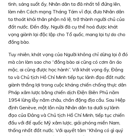
tình, sáng suốt ấy, Nhân dân ta đã nhất tề đứng lên,
làm nên Cách mạng Tháng Tám vĩ đại, đưa Nhân dân
ta thoát khỏi thân phận nô lệ, trở thành người chủ của
đất nước. Đến đây, Người đã cụ thể hoá được khát
vọng giành lại độc lập cho Tổ quốc, mang lại tự do cho
đồng bào.
Tuy nhiên, khát vọng của Người không chỉ dừng lại ở đó
mà còn làm sao cho “đồng bào ai cũng có cơm ăn áo
mặc, ai cũng được học hành”. Với khát vọng ấy, Đảng
ta và Chủ tịch Hồ Chí Minh tiếp tục lãnh đạo đất nước
giành thắng lợi trong cuộc kháng chiến chống thực dân
Pháp xâm lược bằng chiến dịch Điện Biên Phủ năm
1954 lừng lẫy năm châu, chấn động địa cầu. Sau Hiệp
định Genève, một lần nữa Nhân dân ta dưới sự lãnh
đạo của Đảng và Chủ tịch Hồ Chí Minh, tiếp tục chiến
đấu với đế quốc Mỹ xâm lược, giải phóng miền Nam,
thống nhất đất nước. Với quyết tâm “Không có gì quý