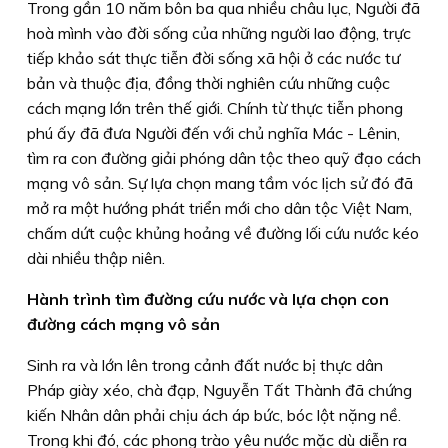
Trong gần 10 năm bôn ba qua nhiều châu lục, Người đã
hoà mình vào đời sống của những người lao động, trực
tiếp khảo sát thực tiễn đời sống xã hội ở các nước tư
bản và thuộc địa, đồng thời nghiên cứu những cuộc
cách mạng lớn trên thế giới. Chính từ thực tiễn phong
phú ấy đã đưa Người đến với chủ nghĩa Mác - Lênin,
tìm ra con đường giải phóng dân tộc theo quỹ đạo cách
mạng vô sản. Sự lựa chọn mang tầm vóc lịch sử đó đã
mở ra một hướng phát triển mới cho dân tộc Việt Nam,
chấm dứt cuộc khủng hoảng về đường lối cứu nước kéo
dài nhiều thập niên.
Hành trình tìm đường cứu nước và lựa chọn con
đường cách mạng vô sản
Sinh ra và lớn lên trong cảnh đất nước bị thực dân
Pháp giày xéo, chà đạp, Nguyễn Tất Thành đã chứng
kiến Nhân dân phải chịu ách áp bức, bóc lột nặng nề.
Trong khi đó, các phong trào yêu nước mặc dù diễn ra