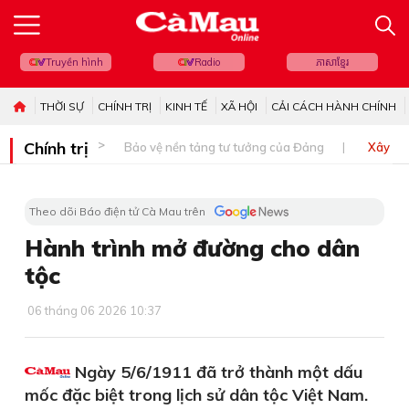
Truyền hình
Radio
ភាសាខ្មែរ
THỜI SỰ
CHÍNH TRỊ
KINH TẾ
XÃ HỘI
CẢI CÁCH HÀNH CHÍNH
Chính trị
Bảo vệ nền tảng tư tưởng của Đảng
Xây dự
Theo dõi Báo điện tử Cà Mau trên
Hành trình mở đường cho dân
tộc
06 tháng 06 2026 10:37
Ngày 5/6/1911 đã trở thành một dấu
mốc đặc biệt trong lịch sử dân tộc Việt Nam.