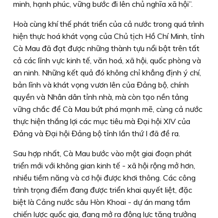
minh, hạnh phúc, vững bước đi lên chủ nghĩa xã hội”.
Hoà cùng khí thế phát triển của cả nước trong quá trình
hiện thực hoá khát vọng của Chủ tịch Hồ Chí Minh, tỉnh
Cà Mau đã đạt được những thành tựu nổi bật trên tất
cả các lĩnh vực kinh tế, văn hoá, xã hội, quốc phòng và
an ninh. Những kết quả đó không chỉ khẳng định ý chí,
bản lĩnh và khát vọng vươn lên của Đảng bộ, chính
quyền và Nhân dân tỉnh nhà, mà còn tạo nền tảng
vững chắc để Cà Mau bứt phá mạnh mẽ, cùng cả nước
thực hiện thắng lợi các mục tiêu mà Đại hội XIV của
Đảng và Đại hội Đảng bộ tỉnh lần thứ I đã đề ra.
Sau hợp nhất, Cà Mau bước vào một giai đoạn phát
triển mới với không gian kinh tế - xã hội rộng mở hơn,
nhiều tiềm năng và cơ hội được khơi thông. Các công
trình trọng điểm đang được triển khai quyết liệt, đặc
biệt là Cảng nước sâu Hòn Khoai - dự án mang tầm
chiến lược quốc gia, đang mở ra động lực tăng trưởng