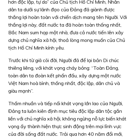
hơn độc lập, tự do” của Chủ tịch Hồ Chí Minh, Nhân
dân ta dưới sự lãnh đạo của Đảng đã giành được
thắng lợi hoàn toàn với chiến dịch mang tên Người. Với
thắng lợi này, đất nước ta đã hoàn toàn thống nhất,
Bắc Nam sum họp một nhà, đưa cả nước tiến lên xây
dựng chủ nghĩa xã hội, thoả lòng mong muốn của Chủ
tịch Hồ Chí Minh kính yêu.
Trước khi từ giã cõi đời, Người đã để lại bản Di chúc
thiêng liêng, với khát vọng cháy bỏng: “Toàn Đảng,
toàn dân ta đoàn kết phấn đấu, xây dựng một nước
Việt Nam hoà bình, thống nhất, độc lập, dân chủ và
giàu mạnh”.
Thấm nhuần và tiếp nối khát vọng lớn lao của Người,
Đảng ta luôn kiên định mục tiêu độc lập dân tộc gắn
liền với chủ nghĩa xã hội, không ngừng nỗ lực biến khát
vọng ấy thành hiện thực sinh động trên mọi lĩnh vực
của đời sống đất nước. Trải qua hơn 40 năm đổi mới,