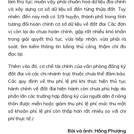
làm thủ tục; muốn vậy phải chuẩn hoá dữ liệu địa chính
và xây dựng cơ sở dữ liệu số đến từng thửa đất. Tuy
nhiên, đến nay mới có 3/9 huyện, thành phố trong tỉnh
tương đối hoàn chỉnh cơ sở dữ liệu về đất đai. Các đơn
vị còn lại do chưa hoàn chỉnh, gặp rất nhiều khó khăn
trong giải quyết thủ tục, vừa tiếp nhận, vừa phải rà
soát, tìm kiếm thông tin bằng thủ công, thậm chí đo
đạc lại.
Thêm vào đó, cơ chế tài chính của văn phòng đăng ký
đất đai và các chi nhánh trực thuộc chưa thể đảm bảo.
Các quy định về thu phí, lệ phí khi thực hiện thủ tục
hành chính về đất đai hiện hành còn chưa phù hợp do
phần lớn các trường hợp đăng ký của người dân ở nông
thôn được miễn hoặc giảm thu phí, lệ phí; mức thu một
số khoản phí, lệ phí còn thấp hơn rất nhiều so với chi
phí thực tế./.
Bài và ảnh: Hồng Phượng