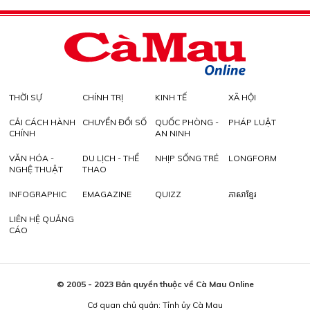
THỜI SỰ
CHÍNH TRỊ
KINH TẾ
XÃ HỘI
CẢI CÁCH HÀNH
CHUYỂN ĐỔI SỐ
QUỐC PHÒNG -
PHÁP LUẬT
CHÍNH
AN NINH
VĂN HÓA -
DU LỊCH - THỂ
NHỊP SỐNG TRẺ
LONGFORM
NGHỆ THUẬT
THAO
INFOGRAPHIC
EMAGAZINE
QUIZZ
ភាសាខ្មែរ
LIÊN HỆ QUẢNG
CÁO
© 2005 - 2023 Bản quyền thuộc về Cà Mau Online
Cơ quan chủ quản: Tỉnh ủy Cà Mau