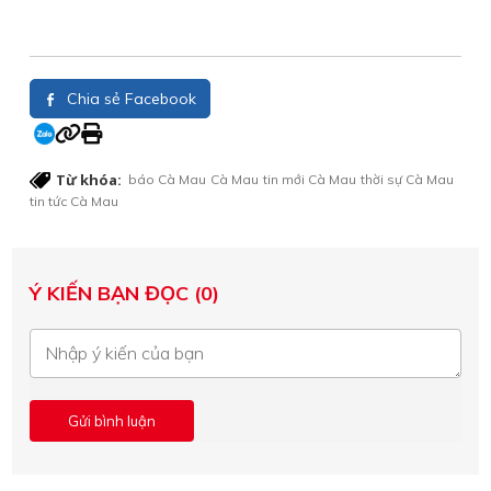
Chia sẻ Facebook
Từ khóa:
báo Cà Mau
Cà Mau
tin mới Cà Mau
thời sự Cà Mau
tin tức Cà Mau
Ý KIẾN BẠN ĐỌC (0)