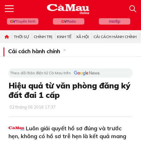
Truyền hình
Radio
ភាសាខ្មែរ
THỜI SỰ
CHÍNH TRỊ
KINH TẾ
XÃ HỘI
CẢI CÁCH HÀNH CHÍNH
Cải cách hành chính
Theo dõi Báo điện tử Cà Mau trên
Hiệu quả từ văn phòng đăng ký
đất đai 1 cấp
02 tháng 06 2016 17:37
Luôn giải quyết hồ sơ đúng và trước
hẹn, không có hồ sơ trễ hẹn là kết quả mang