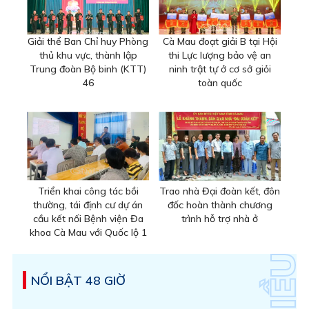
Giải thể Ban Chỉ huy Phòng
Cà Mau đoạt giải B tại Hội
thủ khu vực, thành lập
thi Lực lượng bảo vệ an
Trung đoàn Bộ binh (KTT)
ninh trật tự ở cơ sở giỏi
46
toàn quốc
Triển khai công tác bồi
Trao nhà Đại đoàn kết, đôn
thường, tái định cư dự án
đốc hoàn thành chương
cầu kết nối Bệnh viện Đa
trình hỗ trợ nhà ở
khoa Cà Mau với Quốc lộ 1
NỔI BẬT 48 GIỜ