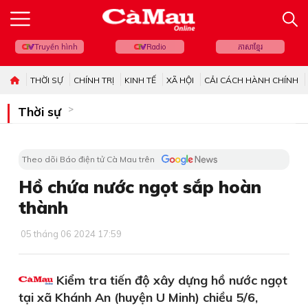
Truyền hình
Radio
ភាសាខ្មែរ
THỜI SỰ
CHÍNH TRỊ
KINH TẾ
XÃ HỘI
CẢI CÁCH HÀNH CHÍNH
Thời sự
Theo dõi Báo điện tử Cà Mau trên
Hồ chứa nước ngọt sắp hoàn
thành
05 tháng 06 2024 17:59
Kiểm tra tiến độ xây dựng hồ nước ngọt
tại xã Khánh An (huyện U Minh) chiều 5/6,