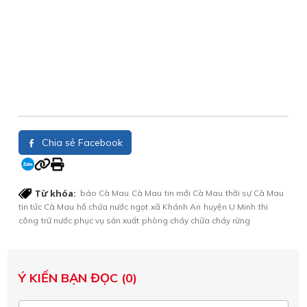
Chia sẻ Facebook
Từ khóa:
báo Cà Mau
Cà Mau
tin mới Cà Mau
thời sự Cà Mau
tin tức Cà Mau
hồ chứa nước ngọt
xã Khánh An
huyện U Minh
thi
công
trữ nước phục vụ sản xuất
phòng cháy chữa cháy rừng
Ý KIẾN BẠN ĐỌC (0)