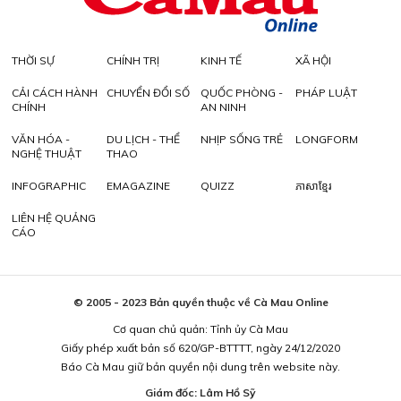
THỜI SỰ
CHÍNH TRỊ
KINH TẾ
XÃ HỘI
CẢI CÁCH HÀNH
CHUYỂN ĐỔI SỐ
QUỐC PHÒNG -
PHÁP LUẬT
CHÍNH
AN NINH
VĂN HÓA -
DU LỊCH - THỂ
NHỊP SỐNG TRẺ
LONGFORM
NGHỆ THUẬT
THAO
INFOGRAPHIC
EMAGAZINE
QUIZZ
ភាសាខ្មែរ
LIÊN HỆ QUẢNG
CÁO
© 2005 - 2023 Bản quyền thuộc về Cà Mau Online
Cơ quan chủ quản: Tỉnh ủy Cà Mau
Giấy phép xuất bản số 620/GP-BTTTT, ngày 24/12/2020
Báo Cà Mau giữ bản quyền nội dung trên website này.
Giám đốc: Lâm Hồ Sỹ