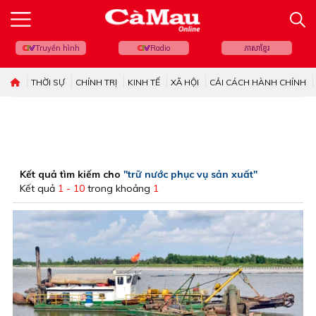
Truyền hình
Radio
ភាសាខ្មែរ
THỜI SỰ
CHÍNH TRỊ
KINH TẾ
XÃ HỘI
CẢI CÁCH HÀNH CHÍNH
Kết quả tìm kiếm cho
"trữ nước phục vụ sản xuất"
Kết quả
1 - 10
trong khoảng
1