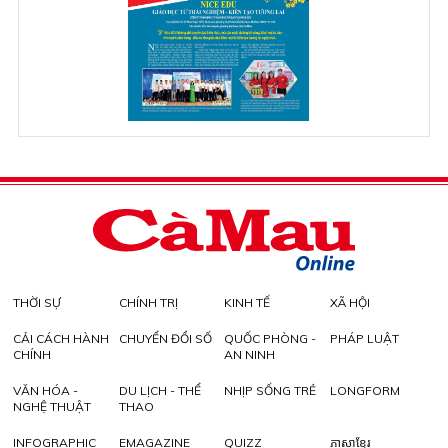
THỜI SỰ
CHÍNH TRỊ
KINH TẾ
XÃ HỘI
CẢI CÁCH HÀNH
CHUYỂN ĐỔI SỐ
QUỐC PHÒNG -
PHÁP LUẬT
CHÍNH
AN NINH
VĂN HÓA -
DU LỊCH - THỂ
NHỊP SỐNG TRẺ
LONGFORM
NGHỆ THUẬT
THAO
INFOGRAPHIC
EMAGAZINE
QUIZZ
ភាសាខ្មែរ