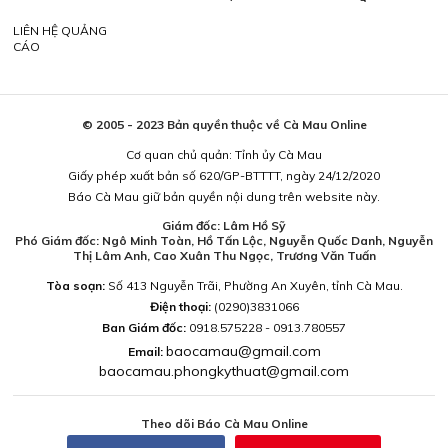
LIÊN HỆ QUẢNG
CÁO
© 2005 - 2023 Bản quyền thuộc về Cà Mau Online
Cơ quan chủ quản: Tỉnh ủy Cà Mau
Giấy phép xuất bản số 620/GP-BTTTT, ngày 24/12/2020
Báo Cà Mau giữ bản quyền nội dung trên website này.
Giám đốc: Lâm Hồ Sỹ
Phó Giám đốc: Ngô Minh Toàn, Hồ Tấn Lộc, Nguyễn Quốc Danh, Nguyễn
Thị Lâm Anh, Cao Xuân Thu Ngọc, Trương Văn Tuấn
Tòa soạn:
Số 413 Nguyễn Trãi, Phường An Xuyên, tỉnh Cà Mau.
Điện thoại:
(0290)3831066
Ban Giám đốc:
0918.575228 - 0913.780557
baocamau@gmail.com
Email:
baocamau.phongkythuat@gmail.com
Theo dõi Báo Cà Mau Online