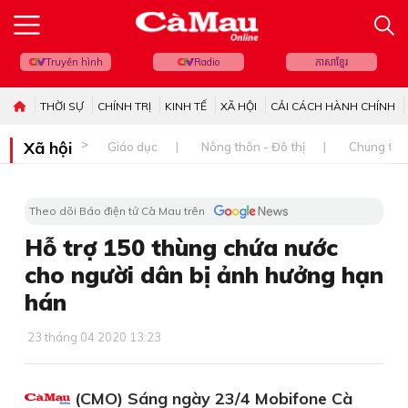
Truyền hình
Radio
ភាសាខ្មែរ
THỜI SỰ
CHÍNH TRỊ
KINH TẾ
XÃ HỘI
CẢI CÁCH HÀNH CHÍNH
Xã hội
Giáo dục
Nông thôn - Đô thị
Chung tay 
Theo dõi Báo điện tử Cà Mau trên
Hỗ trợ 150 thùng chứa nước
cho người dân bị ảnh hưởng hạn
hán
23 tháng 04 2020 13:23
(CMO) Sáng ngày 23/4 Mobifone Cà