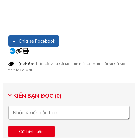
Chia sẻ Facebook
Từ khóa:
báo Cà Mau
Cà Mau
tin mới Cà Mau
thời sự Cà Mau
tin tức Cà Mau
Ý KIẾN BẠN ĐỌC (0)