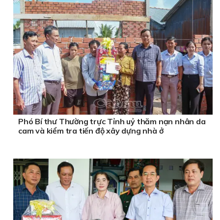
Phó Bí thư Thường trực Tỉnh uỷ thăm nạn nhân da
cam và kiểm tra tiến độ xây dựng nhà ở