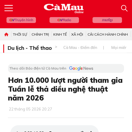
Truyền hình
Radio
ភាសាខ្មែរ
THỜI SỰ
CHÍNH TRỊ
KINH TẾ
XÃ HỘI
CẢI CÁCH HÀNH CHÍNH
Du lịch - Thể thao
Cà Mau - Điểm đến
Mọi miền đ
Theo dõi Báo điện tử Cà Mau trên
Hơn 10.000 lượt người tham gia
Tuần lễ thả diều nghệ thuật
năm 2026
22 tháng 05 2026 20:27