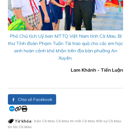
Phó Chủ tịch Uỷ ban MTTQ Việt Nam tỉnh Cà Mau, Bí
thư Tỉnh đoàn Phạm Tuấn Tài trao quà cho các em học
sinh hoàn cảnh khó khăn trên địa bàn phường An
Xuyên.
Lam Khánh - Tiến Luận
Chia sẻ Facebook
Từ khóa:
báo Cà Mau
Cà Mau
tin mới Cà Mau
thời sự Cà Mau
tin tức Cà Mau