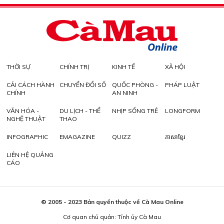
THỜI SỰ
CHÍNH TRỊ
KINH TẾ
XÃ HỘI
CẢI CÁCH HÀNH
CHUYỂN ĐỔI SỐ
QUỐC PHÒNG -
PHÁP LUẬT
CHÍNH
AN NINH
VĂN HÓA -
DU LỊCH - THỂ
NHỊP SỐNG TRẺ
LONGFORM
NGHỆ THUẬT
THAO
INFOGRAPHIC
EMAGAZINE
QUIZZ
ភាសាខ្មែរ
LIÊN HỆ QUẢNG
CÁO
© 2005 - 2023 Bản quyền thuộc về Cà Mau Online
Cơ quan chủ quản: Tỉnh ủy Cà Mau