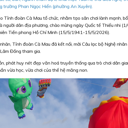
g trường Phan Ngọc Hiển (phường An Xuyên).
o Tỉnh đoàn Cà Mau tổ chức, nhằm tạo sân chơi lành mạnh, bổ
 và người dân địa phương, chào mừng ngày Quốc tế Thiếu nhi (1/
niên Tiền phong Hồ Chí Minh (15/5/1941-15/5/2026).
nhãn, Tỉnh đoàn Cà Mau đã kết nối, mời Câu lạc bộ Nghệ nhân
h Lâm Đồng tham gia.
n, phát huy nét đẹp văn hoá truyền thống qua trò chơi dân gia
 thần vừa học, vừa chơi của thế hệ măng non.