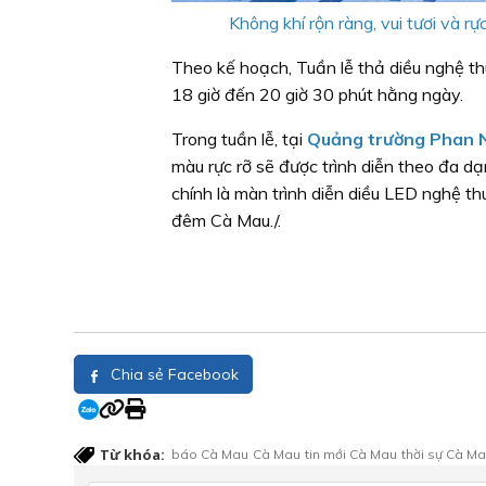
Không khí rộn ràng, vui tươi và 
Theo kế hoạch, Tuần lễ thả diều nghệ th
18 giờ đến 20 giờ 30 phút hằng ngày.
Trong tuần lễ, tại
Quảng trường Phan 
màu rực rỡ sẽ được trình diễn theo đa d
chính là màn trình diễn diều LED nghệ thu
đêm Cà Mau./.
Chia sẻ Facebook
Từ khóa:
báo Cà Mau
Cà Mau
tin mới Cà Mau
thời sự Cà M