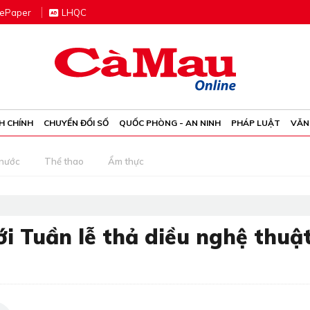
e
P
aper
LHQC
H CHÍNH
CHUYỂN ĐỔI SỐ
QUỐC PHÒNG - AN NINH
PHÁP LUẬT
VĂN
 nước
Thể thao
Ẩm thực
ới Tuần lễ thả diều nghệ thuậ