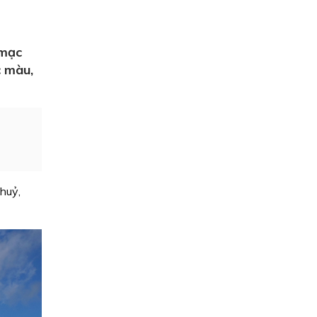
 mạc
c màu,
huỷ,