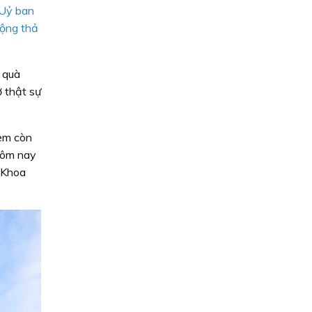
 Uỷ ban
động thả
 quà
 thật sự
 em còn
hôm nay
 Khoa