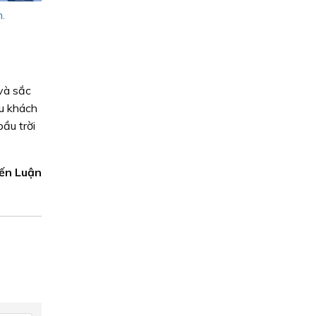
.
 và sắc
du khách
bầu trời
ến Luận