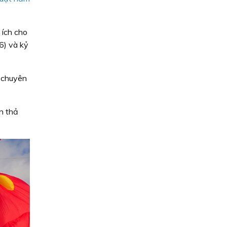
 ích cho
6) và kỷ
 chuyên
n thả