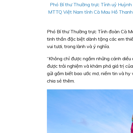
Phó Bí thư Thường trực Tỉnh uỷ Huỳnh Q
MTTQ Việt Nam tỉnh Cà Mau Hồ Thanh Th
Phó Bí thư Thường trực Tỉnh đoàn Cà Ma
tinh thần đặc biệt dành tặng các em thi
vui tươi, trong lành và ý nghĩa.
“Không chỉ được ngắm những cánh diều đ
được trải nghiệm và khám phá giá trị củ
gửi gắm biết bao ước mơ, niềm tin và h
chia sẻ thêm.