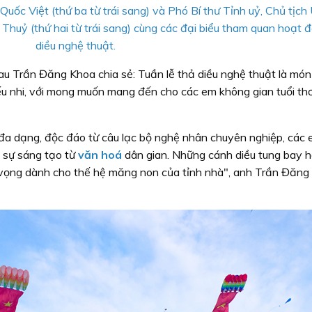
uốc Việt (thứ ba từ trái sang) và Phó Bí thư Tỉnh uỷ, Chủ tịch
uỷ (thứ hai từ trái sang) cùng các đại biểu tham quan hoạt 
diều nghệ thuật.
u Trần Đăng Khoa chia sẻ: Tuần lễ thả diều nghệ thuật là món
ếu nhi, với mong muốn mang đến cho các em không gian tuổi thơ
a dạng, độc đáo từ câu lạc bộ nghệ nhân chuyên nghiệp, các
a sự sáng tạo từ
văn hoá
dân gian. Những cánh diều tung bay 
y vọng dành cho thế hệ măng non của tỉnh nhà", anh Trần Đăng