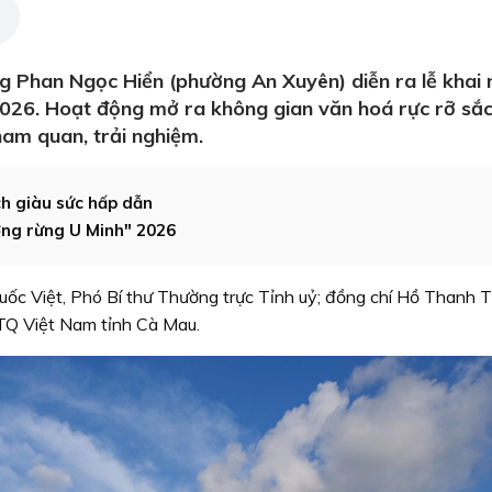
g Phan Ngọc Hiển (phường An Xuyên) diễn ra lễ khai
2026. Hoạt động mở ra không gian văn hoá rực rỡ sắ
ham quan, trải nghiệm.
ch giàu sức hấp dẫn
ơng rừng U Minh" 2026
uốc Việt, Phó Bí thư Thường trực Tỉnh uỷ; đồng chí Hồ Thanh T
TQ Việt Nam tỉnh Cà Mau.