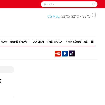
Cà Mau
,
32°C
/
32°C
-
33°C
 HÓA - NGHỆ THUẬT
DU LỊCH - THỂ THAO
NHỊP SỐNG TRẺ
t