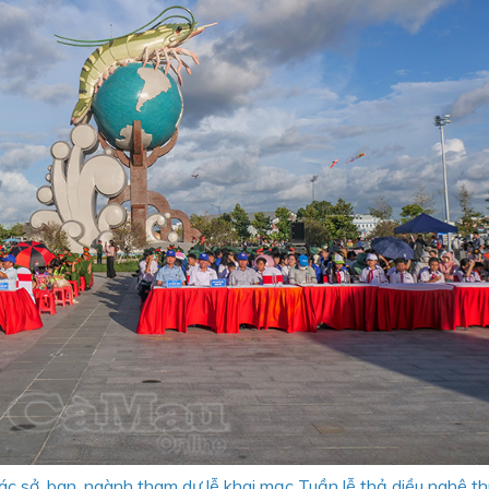
các sở, ban, ngành tham dự lễ khai mạc Tuần lễ thả diều nghệ 