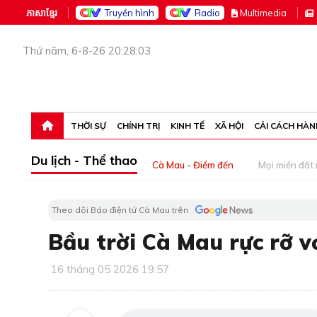
ភាសាខ្មែរ
Truyền hình
Radio
M
ultimedia
Thứ năm, 6-8-26 20:28:03
THỜI SỰ
CHÍNH TRỊ
KINH TẾ
XÃ HỘI
CẢI CÁCH HÀN
Du lịch - Thể thao
Cà Mau - Điểm đến
Mọi miền đất
Theo dõi Báo điện tử Cà Mau trên
Bầu trời Cà Mau rực rỡ v
16 tháng 05 2026 19:57