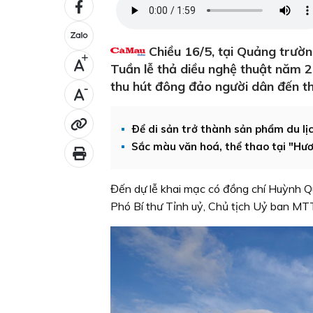
Chiều 16/5, tại Quảng trườn
+
Tuần lễ thả diều nghệ thuật năm 
thu hút đông đảo người dân đến t
-
Ðể di sản trở thành sản phẩm du lị
Sắc màu văn hoá, thể thao tại "Hư
Đến dự lễ khai mạc có đồng chí Huỳnh Q
Phó Bí thư Tỉnh uỷ, Chủ tịch Uỷ ban MT