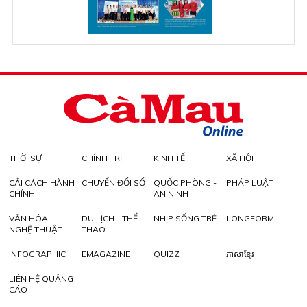
THỜI SỰ
CHÍNH TRỊ
KINH TẾ
XÃ HỘI
CẢI CÁCH HÀNH
CHUYỂN ĐỔI SỐ
QUỐC PHÒNG -
PHÁP LUẬT
CHÍNH
AN NINH
VĂN HÓA -
DU LỊCH - THỂ
NHỊP SỐNG TRẺ
LONGFORM
NGHỆ THUẬT
THAO
INFOGRAPHIC
EMAGAZINE
QUIZZ
ភាសាខ្មែរ
LIÊN HỆ QUẢNG
CÁO