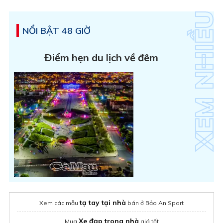
NỔI BẬT 48 GIỜ
Ðiểm hẹn du lịch về đêm
tạ tay tại nhà
Xem các mẫu
bán ở Bảo An Sport
Xe đạp trong nhà
Mua
giá tốt