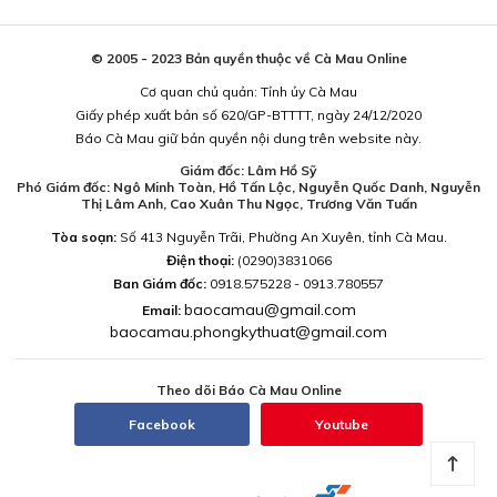
© 2005 - 2023 Bản quyền thuộc về Cà Mau Online
Cơ quan chủ quản: Tỉnh ủy Cà Mau
Giấy phép xuất bản số 620/GP-BTTTT, ngày 24/12/2020
Báo Cà Mau giữ bản quyền nội dung trên website này.
Giám đốc: Lâm Hồ Sỹ
Phó Giám đốc: Ngô Minh Toàn, Hồ Tấn Lộc, Nguyễn Quốc Danh, Nguyễn
Thị Lâm Anh, Cao Xuân Thu Ngọc, Trương Văn Tuấn
Tòa soạn:
Số 413 Nguyễn Trãi, Phường An Xuyên, tỉnh Cà Mau.
Điện thoại:
(0290)3831066
Ban Giám đốc:
0918.575228 - 0913.780557
baocamau@gmail.com
Email:
baocamau.phongkythuat@gmail.com
Theo dõi Báo Cà Mau Online
Facebook
Youtube