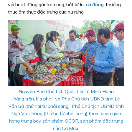
với hoạt động gác kèo ong, bắt lươn,
cá đồng
, thưởng
thức ẩm thực đặc trưng của xứ rừng.
Nguyên Phó Chủ tịch Quốc hội Lê Minh Hoan
(hàng trên, bìa phải) và Phó Chủ tịch UBND tỉnh Lê
Văn Sử (thứ hai từ phải sang), Phó Chủ tịch UBND tỉnh
Ngô Vũ Thăng (thứ ba từ phải sang) tham quan gian
hàng trưng bày sản phẩm OCOP, sản phẩm đặc trưng
của Cà Mau.