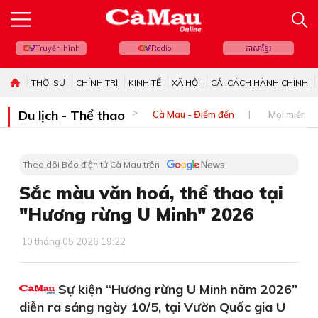
Truyền hình
Radio
ភាសាខ្មែរ
THỜI SỰ
CHÍNH TRỊ
KINH TẾ
XÃ HỘI
CẢI CÁCH HÀNH CHÍNH
Du lịch - Thể thao
Cà Mau - Điểm đến
Mọi miền đ
Theo dõi Báo điện tử Cà Mau trên
Sắc màu văn hoá, thể thao tại
"Hương rừng U Minh" 2026
10 tháng 05 2026 19:22
Sự kiện “Hương rừng U Minh năm 2026”
diễn ra sáng ngày 10/5, tại Vườn Quốc gia U