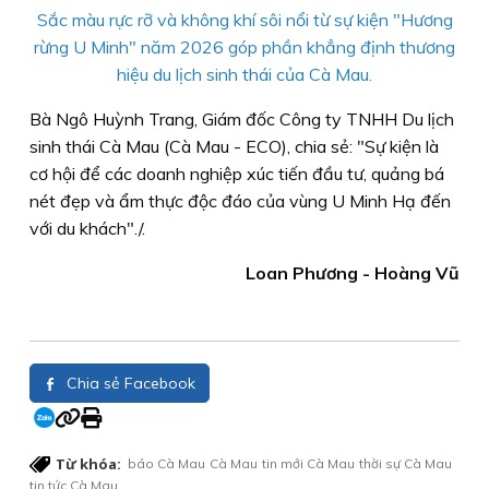
Sắc màu rực rỡ và không khí sôi nổi từ sự kiện "Hương
rừng U Minh" năm 2026 góp phần khẳng định thương
hiệu du lịch sinh thái của Cà Mau.
Bà Ngô Huỳnh Trang, Giám đốc Công ty TNHH Du lịch
sinh thái Cà Mau (Cà Mau - ECO), chia sẻ: "Sự kiện là
cơ hội để các doanh nghiệp xúc tiến đầu tư, quảng bá
nét đẹp và ẩm thực độc đáo của vùng U Minh Hạ đến
với du khách"./.
Loan Phương - Hoàng Vũ
Chia sẻ Facebook
Từ khóa:
báo Cà Mau
Cà Mau
tin mới Cà Mau
thời sự Cà Mau
tin tức Cà Mau