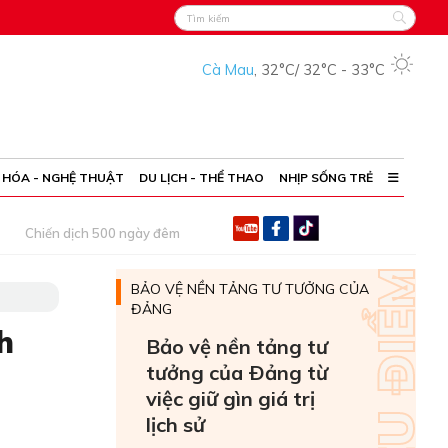
Cà Mau
,
32°C
/
32°C
-
33°C
 HÓA - NGHỆ THUẬT
DU LỊCH - THỂ THAO
NHỊP SỐNG TRẺ
Chiến dịch 500 ngày đêm
BẢO VỆ NỀN TẢNG TƯ TƯỞNG CỦA
ĐẢNG
h
Bảo vệ nền tảng tư
tưởng của Ðảng từ
việc giữ gìn giá trị
lịch sử