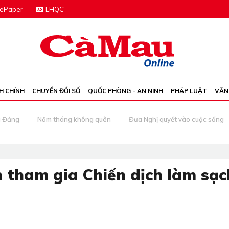
e
P
aper
LHQC
H CHÍNH
CHUYỂN ĐỔI SỐ
QUỐC PHÒNG - AN NINH
PHÁP LUẬT
VĂN
g Đảng
Năm tháng không quên
Đưa Nghị quyết vào cuộc sống
n tham gia Chiến dịch làm sạc