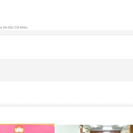
au
tin tức Cà Mau