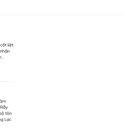
ốt liệt
 nhận
...
làm
 Rẫy
bộ tôn
ng Lạc