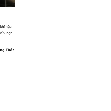
khí hậu.
iển, hạn
ng Thảo