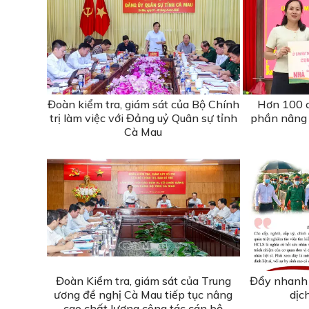
Đoàn kiểm tra, giám sát của Bộ Chính
Hơn 100 c
trị làm việc với Đảng uỷ Quân sự tỉnh
phần nâng 
Cà Mau
Đoàn Kiểm tra, giám sát của Trung
Đẩy nhanh 
ương đề nghị Cà Mau tiếp tục nâng
dịc
cao chất lượng công tác cán bộ