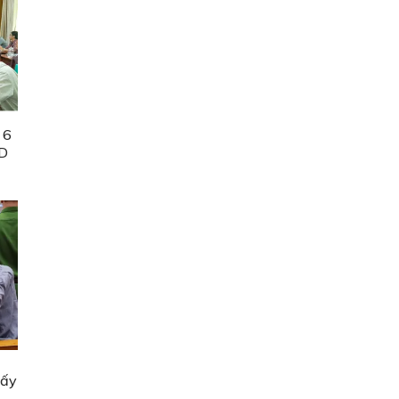
 6
ND
lấy