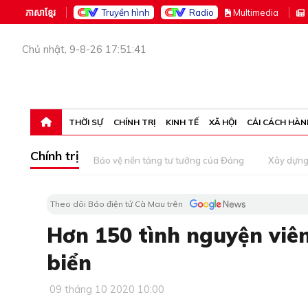
ភាសាខ្មែរ
Truyền hình
Radio
M
ultimedia
Chủ nhật, 9-8-26 17:51:41
THỜI SỰ
CHÍNH TRỊ
KINH TẾ
XÃ HỘI
CẢI CÁCH HÀN
Chính trị
Bảo vệ nền tảng tư tưởng của Đảng
Xây dựn
Theo dõi Báo điện tử Cà Mau trên
Hơn 150 tình nguyện viê
biển
09 tháng 10 2020 10:00