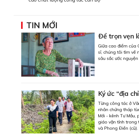
TIN MỚI
Ðể trọn vẹn l
Giữa cao điểm của C
sĩ, chúng tôi tìm 
sâu sắc ước nguyện 
Ký ức “địa ch
Từng công tác ở Văn
nhân chứng tháp tùn
Mới - kênh Tư Mầu,
giáo vận tỉnh trong
và Phong Ðiền (cũ).