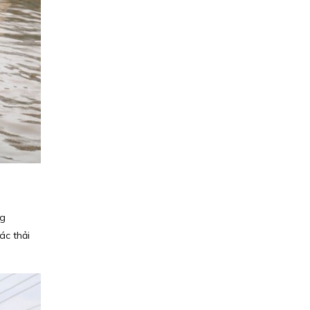
ng
ác thải