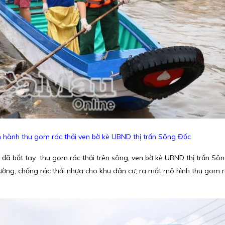
ến hành thu gom rác thải ven bờ kè UBND thị trấn Sông Đốc
 đã bắt tay thu gom rác thải trên sông, ven bờ kè UBND thị trấn Sô
ường, chống rác thải nhựa cho khu dân cư; ra mắt mô hình thu gom r