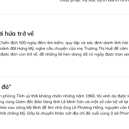
ời hứa trở về
hiến địch 500 ngày đêm tìm kiếm, quy tập và xác định danh tính hài c
về mảnh đất Hưng Mỹ, nghe câu chuyện của mẹ Trương Thị Huệ để cảm
được đón con trở về, để những lời hẹn dang dở có ngày được trọn vẹn
ỉ đỏ”
 phòng Tỉnh uỷ thời kháng chiến những năm 1960, tôi vinh dự được 
g cùng Giám đốc Bảo tàng tỉnh Lê Minh Sơn và một số cán bộ về lại
 phía sau sông Mỹ Bình để tìm nhà ông Lê Phương Hồng, nguyên cán 
 thời chống Mỹ. Ðây là chuyến khảo sát địa chỉ đỏ cuối cùng ở xã Pho