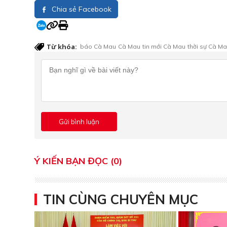
Chia sẻ Facebook
Từ khóa:
báo Cà Mau
Cà Mau
tin mới Cà Mau
thời sự Cà M
Ý KIẾN BẠN ĐỌC (0)
TIN CÙNG CHUYÊN MỤC