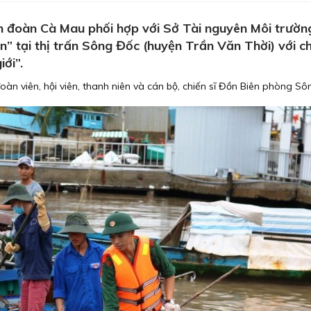
 đoàn Cà Mau phối hợp với Sở Tài nguyên Môi trườn
n” tại thị trấn Sông Đốc (huyện Trần Văn Thời) với c
ới”.
đoàn viên, hội viên, thanh niên và cán bộ, chiến sĩ Đồn Biên phòng S