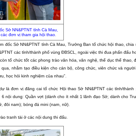
đốc Sở NN&PTNT tỉnh Cà Mau,
các đơn vị tham gia hội thao.
ám đốc Sở NN&PTNT tỉnh Cà Mau, Trưởng Ban tổ chức hội thao, chia 
N&PTNT các tỉnh/thành phố vùng ĐBSCL, ngoài việc thi đua phấn đấu h
, còn tổ chức tốt các phong trào văn hóa, văn nghệ, thể dục thể thao, đ
qua, nhằm tạo điều kiện cho cán bộ, công chức, viên chức và người
lưu, học hỏi kinh nghiệm của nhau”.
 là đơn vị đăng cai tổ chức Hội thao Sở NN&PTNT các tỉnh/thành
6 nội dung: Quần vợt (dành cho ít nhất 1 lãnh đạo Sở; dành cho Tr
, đôi nam); bóng đá mini (nam, nữ).
o tranh tài ở các nội dung thi đấu.