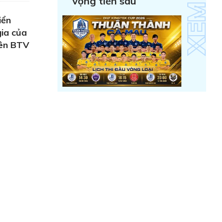
vọng tiến sâu
iển
ia của
iên BTV