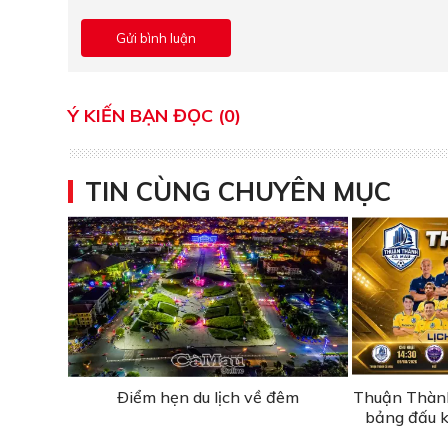
Ý KIẾN BẠN ĐỌC (0)
TIN CÙNG CHUYÊN MỤC
Ðiểm hẹn du lịch về đêm
Thuận Thành
bảng đấu k