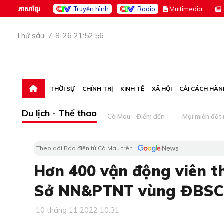
ភាសាខ្មែរ
Truyền hình
Radio
M
ultimedia
Thứ sáu, 7-8-26 21:52:56
THỜI SỰ
CHÍNH TRỊ
KINH TẾ
XÃ HỘI
CẢI CÁCH HÀN
Du lịch - Thể thao
Cà Mau - Điểm đến
Mọi miền đất
Theo dõi Báo điện tử Cà Mau trên
Hơn 400 vận động viên th
Sở NN&PTNT vùng ĐBSC
10 tháng 11 2022 10:31