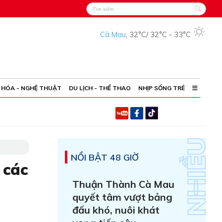
Cà Mau
,
32°C
/
32°C
-
33°C
 HÓA - NGHỆ THUẬT
DU LỊCH - THỂ THAO
NHỊP SỐNG TRẺ
NỔI BẬT 48 GIỜ
 các
Thuận Thành Cà Mau
quyết tâm vượt bảng
đấu khó, nuôi khát