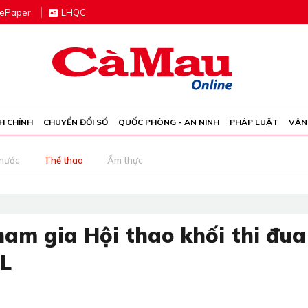
e
P
aper
LHQC
H CHÍNH
CHUYỂN ĐỔI SỐ
QUỐC PHÒNG - AN NINH
PHÁP LUẬT
VĂN
 nước
Thể thao
Ẩm thực
am gia Hội thao khối thi đua
L