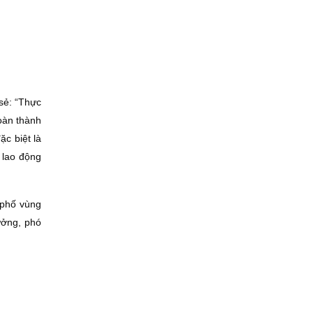
sẻ: “Thực
oàn thành
ặc biệt là
 lao động
 phố vùng
ưởng, phó