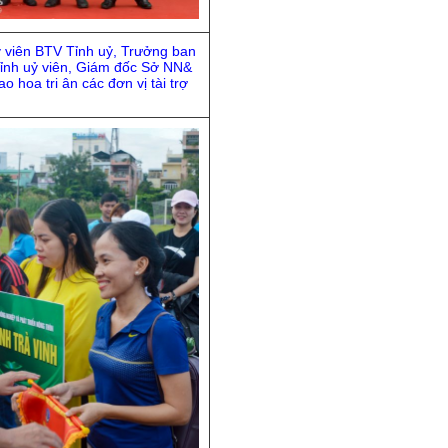
y viên BTV Tỉnh uỷ, Trưởng ban
ỉnh uỷ viên, Giám đốc Sở NN&
 hoa tri ân các đơn vị tài trợ