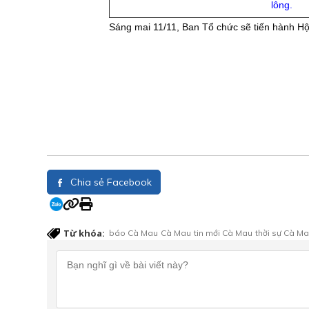
lông.
Sáng mai 11/11, Ban Tổ chức sẽ tiến hành Hội n
Chia sẻ Facebook
Từ khóa:
báo Cà Mau
Cà Mau
tin mới Cà Mau
thời sự Cà M