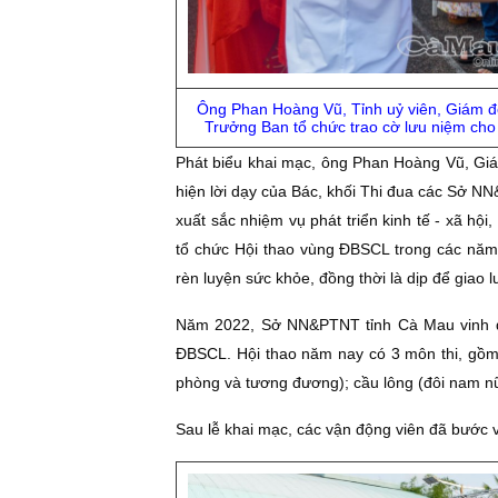
Ông Phan Hoàng Vũ, Tỉnh uỷ viên, Giám 
Trưởng Ban tổ chức trao cờ lưu niệm cho 
Phát biểu khai mạc, ông Phan Hoàng Vũ, Gi
hiện lời dạy của Bác, khối Thi đua các Sở N
xuất sắc nhiệm vụ phát triển kinh tế - xã hội
tổ chức Hội thao vùng ĐBSCL trong các năm 
rèn luyện sức khỏe, đồng thời là dịp để giao 
Năm 2022, Sở NN&PTNT tỉnh Cà Mau vinh dự
ĐBSCL. Hội thao năm nay có 3 môn thi, gồm 
phòng và tương đương); cầu lông (đôi nam nữ
Sau lễ khai mạc, các vận động viên đã bước và