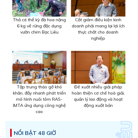
Thả cá thể kỳ đà hoa nặng
Cắt giảm điều kiện kinh
6 kg về rừng đặc dụng
doanh phải mang lại lợi ích
vườn chim Bạc Liêu
thực chất cho doanh
nghiệp
Tập trung tháo gỡ khó
Đề xuất nhiều giải pháp
khăn, đẩy nhanh phát triển
hoàn thiện cơ chế hoà giải,
mô hình nuôi tôm RAS-
quản lý lao động và hoạt
IMTA ứng dụng công nghệ
động xuất bản
cao
NỔI BẬT 48 GIỜ