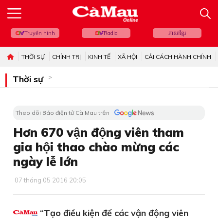
Truyền hình
Radio
ភាសាខ្មែរ
THỜI SỰ
CHÍNH TRỊ
KINH TẾ
XÃ HỘI
CẢI CÁCH HÀNH CHÍNH
Thời sự
Theo dõi Báo điện tử Cà Mau trên
Hơn 670 vận động viên tham
gia hội thao chào mừng các
ngày lễ lớn
07 tháng 05 2016 20:05
“Tạo điều kiện để các vận động viên