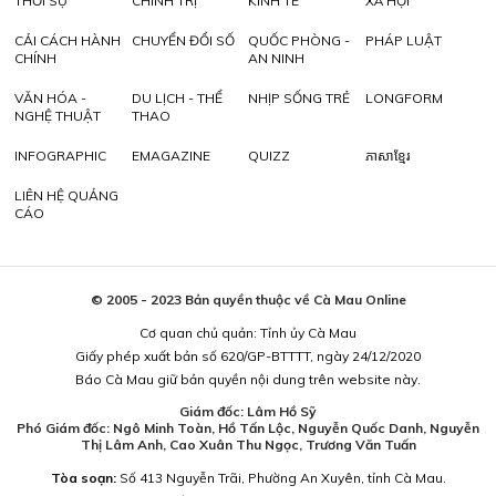
THỜI SỰ
CHÍNH TRỊ
KINH TẾ
XÃ HỘI
CẢI CÁCH HÀNH
CHUYỂN ĐỔI SỐ
QUỐC PHÒNG -
PHÁP LUẬT
CHÍNH
AN NINH
VĂN HÓA -
DU LỊCH - THỂ
NHỊP SỐNG TRẺ
LONGFORM
NGHỆ THUẬT
THAO
INFOGRAPHIC
EMAGAZINE
QUIZZ
ភាសាខ្មែរ
LIÊN HỆ QUẢNG
CÁO
© 2005 - 2023 Bản quyền thuộc về Cà Mau Online
Cơ quan chủ quản: Tỉnh ủy Cà Mau
Giấy phép xuất bản số 620/GP-BTTTT, ngày 24/12/2020
Báo Cà Mau giữ bản quyền nội dung trên website này.
Giám đốc: Lâm Hồ Sỹ
Phó Giám đốc: Ngô Minh Toàn, Hồ Tấn Lộc, Nguyễn Quốc Danh, Nguyễn
Thị Lâm Anh, Cao Xuân Thu Ngọc, Trương Văn Tuấn
Tòa soạn:
Số 413 Nguyễn Trãi, Phường An Xuyên, tỉnh Cà Mau.