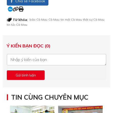
Chia sẻ Facebook
Từ khóa:
báo Cà Mau
Cà Mau
tin mới Cà Mau
thời sự Cà Mau
tin tức Cà Mau
Ý KIẾN BẠN ĐỌC (0)
TIN CÙNG CHUYÊN MỤC