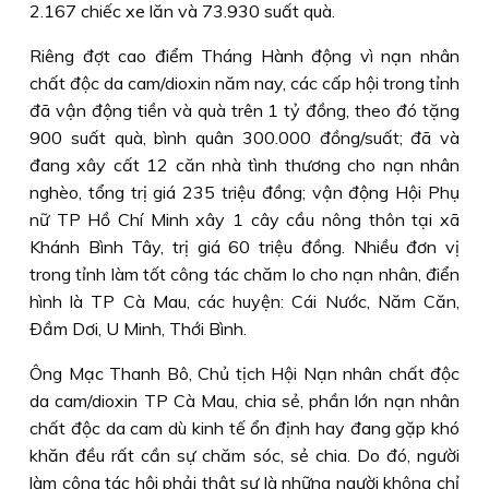
2.167 chiếc xe lăn và 73.930 suất quà.
Riêng đợt cao điểm Tháng Hành động vì nạn nhân
chất độc da cam/dioxin năm nay, các cấp hội trong tỉnh
đã vận động tiền và quà trên 1 tỷ đồng, theo đó tặng
900 suất quà, bình quân 300.000 đồng/suất; đã và
đang xây cất 12 căn nhà tình thương cho nạn nhân
nghèo, tổng trị giá 235 triệu đồng; vận động Hội Phụ
nữ TP Hồ Chí Minh xây 1 cây cầu nông thôn tại xã
Khánh Bình Tây, trị giá 60 triệu đồng. Nhiều đơn vị
trong tỉnh làm tốt công tác chăm lo cho nạn nhân, điển
hình là TP Cà Mau, các huyện: Cái Nước, Năm Căn,
Ðầm Dơi, U Minh, Thới Bình.
Ông Mạc Thanh Bô, Chủ tịch Hội Nạn nhân chất độc
da cam/dioxin TP Cà Mau, chia sẻ, phần lớn nạn nhân
chất độc da cam dù kinh tế ổn định hay đang gặp khó
khăn đều rất cần sự chăm sóc, sẻ chia. Do đó, người
làm công tác hội phải thật sự là những người không chỉ