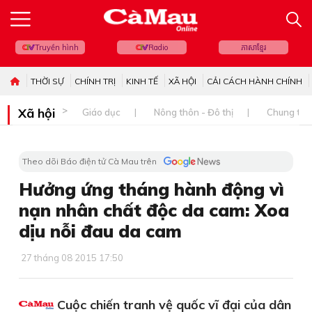
Truyền hình
Radio
ភាសាខ្មែរ
THỜI SỰ
CHÍNH TRỊ
KINH TẾ
XÃ HỘI
CẢI CÁCH HÀNH CHÍNH
Xã hội
Giáo dục
Nông thôn - Đô thị
Chung tay 
Theo dõi Báo điện tử Cà Mau trên
Hưởng ứng tháng hành động vì
nạn nhân chất độc da cam: Xoa
dịu nỗi đau da cam
27 tháng 08 2015 17:50
Cuộc chiến tranh vệ quốc vĩ đại của dân