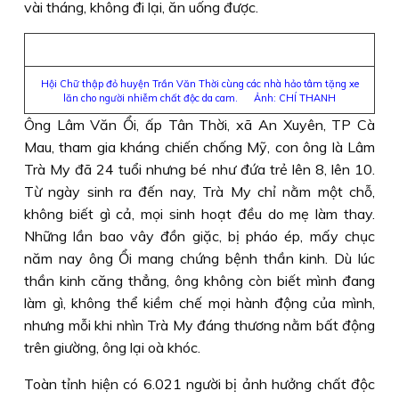
vài tháng, không đi lại, ăn uống được.
Hội Chữ thập đỏ huyện Trần Văn Thời cùng các nhà hảo tâm tặng xe
lăn cho người nhiễm chất độc da cam. Ảnh: CHÍ THANH
Ông Lâm Văn Ổi, ấp Tân Thời, xã An Xuyên, TP Cà
Mau, tham gia kháng chiến chống Mỹ, con ông là Lâm
Trà My đã 24 tuổi nhưng bé như đứa trẻ lên 8, lên 10.
Từ ngày sinh ra đến nay, Trà My chỉ nằm một chỗ,
không biết gì cả, mọi sinh hoạt đều do mẹ làm thay.
Những lần bao vây đồn giặc, bị pháo ép, mấy chục
năm nay ông Ổi mang chứng bệnh thần kinh. Dù lúc
thần kinh căng thẳng, ông không còn biết mình đang
làm gì, không thể kiềm chế mọi hành động của mình,
nhưng mỗi khi nhìn Trà My đáng thương nằm bất động
trên giường, ông lại oà khóc.
Toàn tỉnh hiện có 6.021 người bị ảnh hưởng chất độc