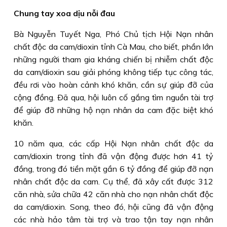
Chung tay xoa dịu nỗi đau
Bà Nguyễn Tuyết Nga, Phó Chủ tịch Hội Nạn nhân
chất độc da cam/dioxin tỉnh Cà Mau, cho biết, phần lớn
những người tham gia kháng chiến bị nhiễm chất độc
da cam/dioxin sau giải phóng không tiếp tục công tác,
đều rơi vào hoàn cảnh khó khăn, cần sự giúp đỡ của
cộng đồng. Ðã qua, hội luôn cố gắng tìm nguồn tài trợ
để giúp đỡ những hộ nạn nhân da cam đặc biệt khó
khăn.
10 năm qua, các cấp Hội Nạn nhân chất độc da
cam/dioxin trong tỉnh đã vận động được hơn 41 tỷ
đồng, trong đó tiền mặt gần 6 tỷ đồng để giúp đỡ nạn
nhân chất độc da cam. Cụ thể, đã xây cất được 312
căn nhà, sửa chữa 42 căn nhà cho nạn nhân chất độc
da cam/dioxin. Song, theo đó, hội cũng đã vận động
các nhà hảo tâm tài trợ và trao tận tay nạn nhân