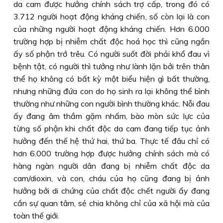
da cam được hưởng chính sách trợ cấp, trong đó có
3.712 người hoạt động kháng chiến, số còn lại là con
của những người hoạt động kháng chiến. Hơn 6.000
trường hợp bị nhiễm chất độc hoá học thì cũng ngần
ấy số phận trớ trêu. Có người suốt đời phải khổ đau vì
bệnh tật, có người thì tưởng như lành lặn bởi trên thân
thể họ không có bất kỳ một biểu hiện gì bất thường,
nhưng những đứa con do họ sinh ra lại không thể bình
thường như những con người bình thường khác. Nỗi đau
ấy đang âm thầm gặm nhấm, bào mòn sức lực của
từng số phận khi chất độc da cam đang tiếp tục ảnh
hưởng đến thế hệ thứ hai, thứ ba. Thực tế đâu chỉ có
hơn 6.000 trường hợp được hưởng chính sách mà có
hàng ngàn người dân đang bị nhiễm chất độc da
cam/dioxin, và con, cháu của họ cũng đang bị ảnh
hưởng bởi di chứng của chất độc chết người ấy đang
cần sự quan tâm, sẻ chia không chỉ của xã hội mà của
toàn thế giới.