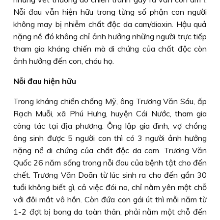
Nỗi đau vẫn hiện hữu trong từng số phận con người
không may bị nhiễm chất độc da cam/dioxin. Hậu quả
nặng nề đó không chỉ ảnh hưởng những người trực tiếp
tham gia kháng chiến mà di chứng của chất độc còn
ảnh hưởng đến con, cháu họ.
Nỗi đau hiện hữu
Trong kháng chiến chống Mỹ, ông Trương Văn Sáu, ấp
Rạch Muỗi, xã Phú Hưng, huyện Cái Nước, tham gia
công tác tại địa phương. Ông lập gia đình, vợ chồng
ông sinh được 5 người con thì có 3 người ảnh hưởng
nặng nề di chứng của chất độc da cam. Trương Văn
Quốc 26 năm sống trong nỗi đau của bệnh tật cho đến
chết. Trương Văn Doãn từ lúc sinh ra cho đến gần 30
tuổi không biết gì, cả việc đói no, chỉ nằm yên một chỗ
với đôi mắt vô hồn. Còn đứa con gái út thì mỗi năm từ
1-2 đợt bị bong da toàn thân, phải nằm một chỗ đến