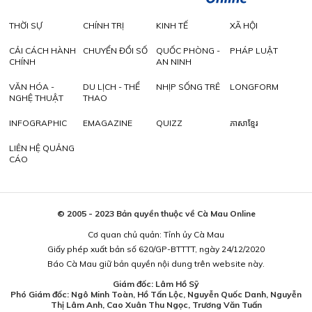
THỜI SỰ
CHÍNH TRỊ
KINH TẾ
XÃ HỘI
CẢI CÁCH HÀNH
CHUYỂN ĐỔI SỐ
QUỐC PHÒNG -
PHÁP LUẬT
CHÍNH
AN NINH
VĂN HÓA -
DU LỊCH - THỂ
NHỊP SỐNG TRẺ
LONGFORM
NGHỆ THUẬT
THAO
INFOGRAPHIC
EMAGAZINE
QUIZZ
ភាសាខ្មែរ
LIÊN HỆ QUẢNG
CÁO
© 2005 - 2023 Bản quyền thuộc về Cà Mau Online
Cơ quan chủ quản: Tỉnh ủy Cà Mau
Giấy phép xuất bản số 620/GP-BTTTT, ngày 24/12/2020
Báo Cà Mau giữ bản quyền nội dung trên website này.
Giám đốc: Lâm Hồ Sỹ
Phó Giám đốc: Ngô Minh Toàn, Hồ Tấn Lộc, Nguyễn Quốc Danh, Nguyễn
Thị Lâm Anh, Cao Xuân Thu Ngọc, Trương Văn Tuấn