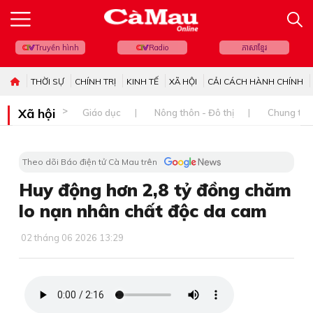
Truyền hình
Radio
ភាសាខ្មែរ
THỜI SỰ
CHÍNH TRỊ
KINH TẾ
XÃ HỘI
CẢI CÁCH HÀNH CHÍNH
Xã hội
Giáo dục
Nông thôn - Đô thị
Chung tay 
Theo dõi Báo điện tử Cà Mau trên
Huy động hơn 2,8 tỷ đồng chăm
lo nạn nhân chất độc da cam
02 tháng 06 2026 13:29