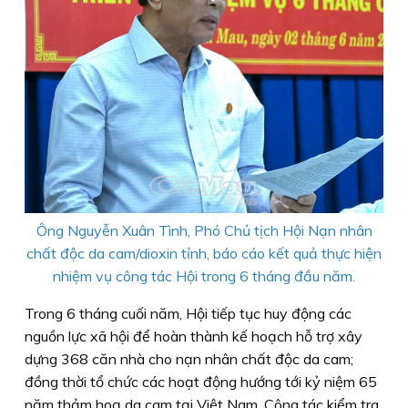
Ông Nguyễn Xuân Tình, Phó Chủ tịch Hội Nạn nhân
chất độc da cam/dioxin tỉnh, báo cáo kết quả thực hiện
nhiệm vụ công tác Hội trong 6 tháng đầu năm.
Trong 6 tháng cuối năm, Hội tiếp tục huy động các
nguồn lực xã hội để hoàn thành kế hoạch hỗ trợ xây
dựng 368 căn nhà cho nạn nhân chất độc da cam;
đồng thời tổ chức các hoạt động hướng tới kỷ niệm 65
năm thảm hoạ da cam tại Việt Nam. Công tác kiểm tra,