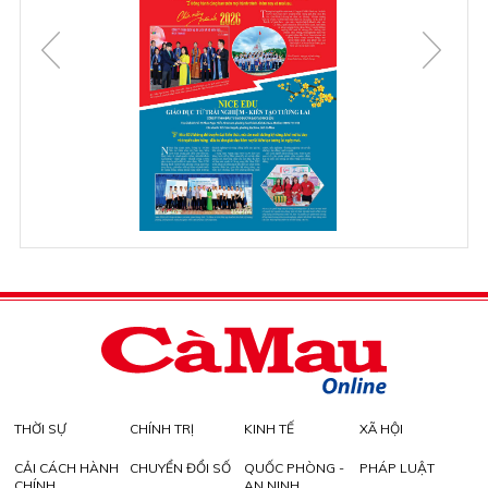
THỜI SỰ
CHÍNH TRỊ
KINH TẾ
XÃ HỘI
CẢI CÁCH HÀNH
CHUYỂN ĐỔI SỐ
QUỐC PHÒNG -
PHÁP LUẬT
CHÍNH
AN NINH