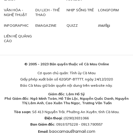
VĂN HÓA -
DU LỊCH - THỂ
NHỊP SỐNG TRẺ
LONGFORM
NGHỆ THUẬT
THAO
INFOGRAPHIC
EMAGAZINE
QUIZZ
ភាសាខ្មែរ
LIÊN HỆ QUẢNG
CÁO
© 2005 - 2023 Bản quyền thuộc về Cà Mau Online
Cơ quan chủ quản: Tỉnh ủy Cà Mau
Giấy phép xuất bản số 620/GP-BTTTT, ngày 24/12/2020
Báo Cà Mau giữ bản quyền nội dung trên website này.
Giám đốc: Lâm Hồ Sỹ
Phó Giám đốc: Ngô Minh Toàn, Hồ Tấn Lộc, Nguyễn Quốc Danh, Nguyễn
Thị Lâm Anh, Cao Xuân Thu Ngọc, Trương Văn Tuấn
Tòa soạn:
Số 413 Nguyễn Trãi, Phường An Xuyên, tỉnh Cà Mau.
Điện thoại:
(0290)3831066
Ban Giám đốc:
0918.575228 - 0913.780557
baocamau@gmail.com
Email: