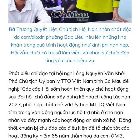
Bà Trương Quyết Liệt, Chủ tịch Hội Nạn nhân chất độc
da cam/dioxin phường Bạc Liêu, nêu lên những khó
khăn trong quá trình hoạt động như kinh phí hạn hẹp,
Hội vẫn chưa có trụ sở làm việc, và nhân sự chưa đáp
ứng yêu cầu nhiệm vụ.
Phát biểu chỉ đạo tại hội nghị, ông Nguyễn Văn Khởi,
Phó Chủ tịch Uỷ ban MTTQ Việt Nam tỉnh Cà Mau đề
nghị: “Các cấp Hội sớm hoàn thiện quy chế hoạt động
sau đại hội; chủ động xây dựng kế hoạch công tác năm
2027; phối hợp chặt chẽ với Ủy ban MTTQ Việt Nam
tỉnh trong vận động nguồn lực hỗ trợ nhà ở cho nạn
nhân và đẩy mạnh các hoạt động an sinh xã hội. Đồng
thời, chuẩn bị chu đáo các điều kiện để tổ chức tốt các
hoạt động kỷ niệm 65 năm thảm hoạ da cam ở Việt