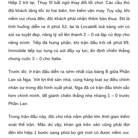
Hiệp 2 trở lại, Thụy Sĩ bất ngờ thay đổi lối chơi. Các cầu thủ
đội khách tăng tốc từ hai biên, tìm kiếm vận may. Tuy vậy, khi
niềm vui chưa đến, đội khách phải nhận thêm bàn thua. Đó là
tình huống diễn ra ở phút 52, lại là Locatelli toả sáng với cú
sút xa tuyệt đẹp, nâng tỷ số lên thành 2 – 0 và lập cú đúp cho
riêng mình. Tiếp đà hưng phấn, khi trận đấu trôi về phút 89,
Immobile tiếp tục tung cú sút đầy uy lực, ấn định chiến thắng
chung cuộc 3 – 0 cho Italia.
Trước đó, ở trận đấu diễn ra sớm nhất của bảng B giữa Phần
Lan và Nga. Với lợi thế sân nhà, cùng hàng loạt sự điều chỉnh
nhân sự trong đội hình xuất phát, Nga đã có trận đấu khởi sắc
hơn chính mình, để giành chiến thắng nhẹ nhàng 1 – 0 trước
Phần Lan.
Trong trận đấu này, đội chủ nhà nắm phần lớn thời gian kiểm
soát thế trận. Mặc dù vậy, khán giả trên sân cũng phải đợi
đến khi hiệp 1 bước sang phút bù giờ mới có được niềm vui.