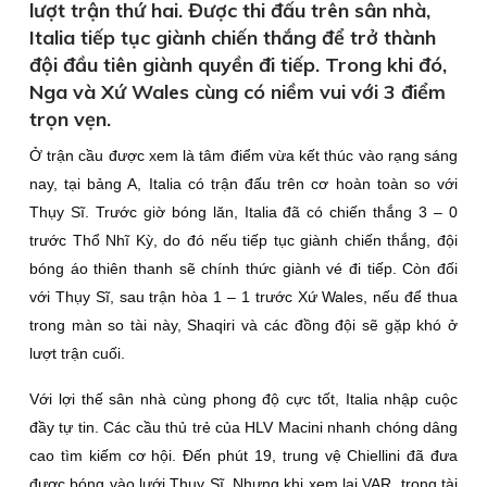
lượt trận thứ hai. Được thi đấu trên sân nhà,
Italia tiếp tục giành chiến thắng để trở thành
đội đầu tiên giành quyền đi tiếp. Trong khi đó,
Nga và Xứ Wales cùng có niềm vui với 3 điểm
trọn vẹn.
Ở trận cầu được xem là tâm điểm vừa kết thúc vào rạng sáng
nay, tại bảng A, Italia có trận đấu trên cơ hoàn toàn so với
Thụy Sĩ. Trước giờ bóng lăn, Italia đã có chiến thắng 3 – 0
trước Thổ Nhĩ Kỳ, do đó nếu tiếp tục giành chiến thắng, đội
bóng áo thiên thanh sẽ chính thức giành vé đi tiếp. Còn đối
với Thụy Sĩ, sau trận hòa 1 – 1 trước Xứ Wales, nếu để thua
trong màn so tài này, Shaqiri và các đồng đội sẽ gặp khó ở
lượt trận cuối.
Với lợi thế sân nhà cùng phong độ cực tốt, Italia nhập cuộc
đầy tự tin. Các cầu thủ trẻ của HLV Macini nhanh chóng dâng
cao tìm kiếm cơ hội. Đến phút 19, trung vệ Chiellini đã đưa
được bóng vào lưới Thụy Sĩ. Nhưng khi xem lại VAR, trọng tài