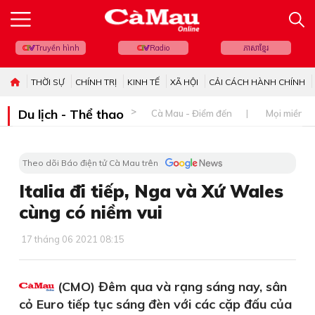
Truyền hình
Radio
ភាសាខ្មែរ
THỜI SỰ
CHÍNH TRỊ
KINH TẾ
XÃ HỘI
CẢI CÁCH HÀNH CHÍNH
Du lịch - Thể thao
Cà Mau - Điểm đến
Mọi miền đ
Theo dõi Báo điện tử Cà Mau trên
Italia đi tiếp, Nga và Xứ Wales
cùng có niềm vui
17 tháng 06 2021 08:15
(CMO) Đêm qua và rạng sáng nay, sân
cỏ Euro tiếp tục sáng đèn với các cặp đấu của