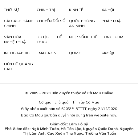
THỜI SỰ
CHÍNH TRỊ
KINH TẾ
XÃ HỘI
CẢI CÁCH HÀNH
CHUYỂN ĐỔI SỐ
QUỐC PHÒNG -
PHÁP LUẬT
CHÍNH
AN NINH
VĂN HÓA -
DU LỊCH - THỂ
NHỊP SỐNG TRẺ
LONGFORM
NGHỆ THUẬT
THAO
INFOGRAPHIC
EMAGAZINE
QUIZZ
ភាសាខ្មែរ
LIÊN HỆ QUẢNG
CÁO
© 2005 - 2023 Bản quyền thuộc về Cà Mau Online
Cơ quan chủ quản: Tỉnh ủy Cà Mau
Giấy phép xuất bản số 620/GP-BTTTT, ngày 24/12/2020
Báo Cà Mau giữ bản quyền nội dung trên website này.
Giám đốc: Lâm Hồ Sỹ
Phó Giám đốc: Ngô Minh Toàn, Hồ Tấn Lộc, Nguyễn Quốc Danh, Nguyễn
Thị Lâm Anh, Cao Xuân Thu Ngọc, Trương Văn Tuấn