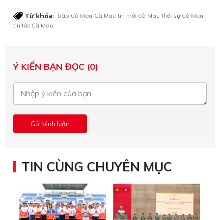
Từ khóa:
báo Cà Mau
Cà Mau
tin mới Cà Mau
thời sự Cà Mau
tin tức Cà Mau
Ý KIẾN BẠN ĐỌC (0)
TIN CÙNG CHUYÊN MỤC