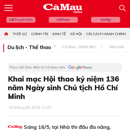
Truyền hình
Radio
ភាសាខ្មែរ
THỜI SỰ
CHÍNH TRỊ
KINH TẾ
XÃ HỘI
CẢI CÁCH HÀNH CHÍNH
Du lịch - Thể thao
Cà Mau - Điểm đến
Mọi miền đ
Theo dõi Báo điện tử Cà Mau trên
Khai mạc Hội thao kỷ niệm 136
năm Ngày sinh Chủ tịch Hồ Chí
Minh
16 tháng 05 2026 12:43
Sáng 16/5, tại Nhà thi đấu đa năng,