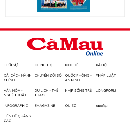
THỜI SỰ
CHÍNH TRỊ
KINH TẾ
XÃ HỘI
CẢI CÁCH HÀNH
CHUYỂN ĐỔI SỐ
QUỐC PHÒNG -
PHÁP LUẬT
CHÍNH
AN NINH
VĂN HÓA -
DU LỊCH - THỂ
NHỊP SỐNG TRẺ
LONGFORM
NGHỆ THUẬT
THAO
INFOGRAPHIC
EMAGAZINE
QUIZZ
ភាសាខ្មែរ
LIÊN HỆ QUẢNG
CÁO