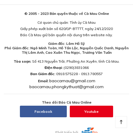
© 2005 - 2023 Bản quyền thuộc về Cà Mau Online
Cơ quan chủ quản: Tỉnh ủy Cà Mau
Giấy phép xuất bản số 620/GP-BTTTT, ngày 24/12/2020
Báo Cà Mau giữ bản quyền nội dung trên website này.
Giám đốc: Lâm Hồ Sỹ
Phó Giám đốc: Ngô Minh Toàn, Hồ Tấn Lộc, Nguyễn Quốc Danh, Nguyễn
Thị Lâm Anh, Cao Xuân Thu Ngọc, Trương Văn Tuấn
Tòa soạn:
Số 413 Nguyễn Trãi, Phường An Xuyên, tỉnh Cà Mau.
Điện thoại:
(0290)3831066
Ban Giám đốc:
0918.575228 - 0913.780557
baocamau@gmail.com
Email:
baocamau.phongkythuat@gmail.com
Theo dõi Báo Cà Mau Online
Facebook
Youtube
Phát triển bởi