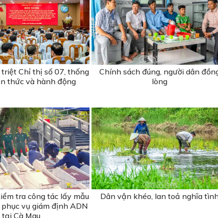
riệt Chỉ thị số 07, thống
Chính sách đúng, người dân đồn
n thức và hành động
lòng
iểm tra công tác lấy mẫu
Dân vận khéo, lan toả nghĩa tìn
 sĩ phục vụ giám định ADN
tại Cà Mau