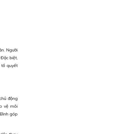
ân. Người
Đặc biệt,
 tố quyết
 chủ động
ảo vệ môi
 Bình góp