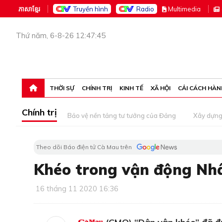
ភាសាខ្មែរ
Truyền hình
Radio
M
ultimedia
Thứ năm, 6-8-26 12:47:45
THỜI SỰ
CHÍNH TRỊ
KINH TẾ
XÃ HỘI
CẢI CÁCH HÀN
Chính trị
Bảo vệ nền tảng tư tưởng của Đảng
Xây dựn
Theo dõi Báo điện tử Cà Mau trên
Khéo trong vận động Nh
16 tháng 11 2020 16:36