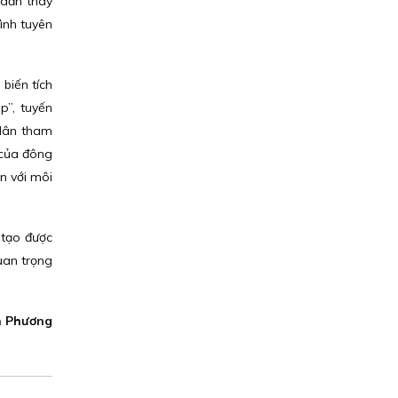
 dần thay
ình tuyên
biến tích
p”, tuyến
 dân tham
 của đông
n với môi
 tạo được
uan trọng
 Phương