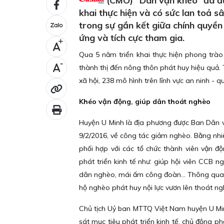
(CMO) “Dân vận khéo” đã đượ
khai thực hiện và có sức lan toả s
trong sự gắn kết giữa chính quyền
ứng và tích cực tham gia.
+
Qua 5 năm triển khai thực hiện phong trào 
-
thành thị đến nông thôn phát huy hiệu quả. T
xã hội, 238 mô hình trên lĩnh vực an ninh -
Khéo vận động, giúp dân thoát nghèo
Huyện U Minh là địa phương được Ban Dân v
9/2/2016, về công tác giảm nghèo. Bằng nhi
phối hợp với các tổ chức thành viên vận 
phát triển kinh tế như: giúp hội viên CCB 
dân nghèo, mái ấm công đoàn… Thông qua cá
hộ nghèo phát huy nội lực vươn lên thoát ng
Chủ tịch Uỷ ban MTTQ Việt Nam huyện U Mi
sát mục tiêu phát triển kinh tế, chủ động 