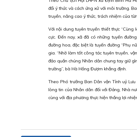
Theo Chủ tịch Hội LHPN xã Định Bình Hà Hồ
đổi ý thức và cách ứng xử với môi trường. B
truyền, nâng cao ý thức, trách nhiệm của từ
Với nội dung tuyên truyền thiết thực “Cùng 
cực. Đến nay, xã đã có những tuyến đường 
đường hoa, đặc biệt là tuyến đường “Phụ n
gia. “Nhờ làm tốt công tác tuyên truyền, v
đảo quần chúng Nhân dân chung tay giữ gìn 
trường”, bà Hà Hồng Đượm khẳng định.
Theo Phó trưởng Ban Dân vận Tỉnh uỷ Lưu 
lòng tin của Nhân dân đối với Đảng, Nhà nướ
cùng với địa phương thực hiện thắng lợi nhiệm 