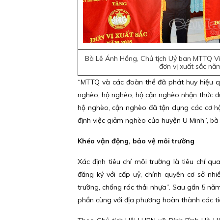
Bà Lê Ánh Hồng, Chủ tịch Uỷ ban MTTQ V
đơn vị xuất sắc nă
“MTTQ và các đoàn thể đã phát huy hiệu qu
nghèo, hộ nghèo, hộ cận nghèo nhận thức đúng
hộ nghèo, cận nghèo đã tận dụng các cơ hội
định việc giảm nghèo của huyện U Minh”, b
Khéo vận động, bảo vệ môi trường
Xác định tiêu chí môi trường là tiêu chí 
đăng ký với cấp uỷ, chính quyền cơ sở nh
trường, chống rác thải nhựa”. Sau gần 5 nă
phần cùng với địa phương hoàn thành các ti