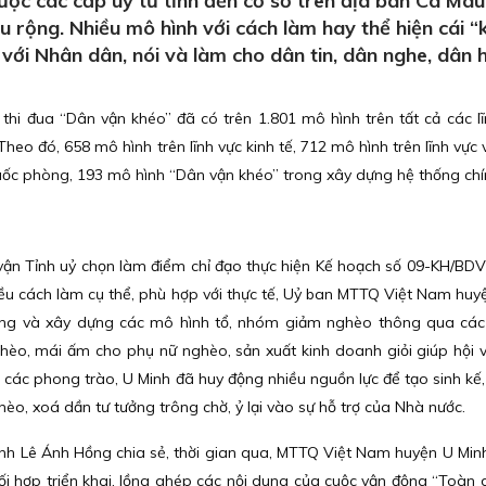
c các cấp uỷ từ tỉnh đến cơ sở trên địa bàn Cà Mau 
âu rộng. Nhiều mô hình với cách làm hay thể hiện cái “
 với Nhân dân, nói và làm cho dân tin, dân nghe, dân
thi đua “Dân vận khéo” đã có trên 1.801 mô hình trên tất cả các lĩ
heo đó, 658 mô hình trên lĩnh vực kinh tế, 712 mô hình trên lĩnh vực
 quốc phòng, 193 mô hình “Dân vận khéo” trong xây dựng hệ thống chín
ận Tỉnh uỷ chọn làm điểm chỉ đạo thực hiện Kế hoạch số 09-KH/BD
ều cách làm cụ thể, phù hợp với thực tế, Uỷ ban MTTQ Việt Nam huy
động và xây dựng các mô hình tổ, nhóm giảm nghèo thông qua cá
nghèo, mái ấm cho phụ nữ nghèo, sản xuất kinh doanh giỏi giúp hội 
c phong trào, U Minh đã huy động nhiều nguồn lực để tạo sinh kế,
hèo, xoá dần tư tưởng trông chờ, ỷ lại vào sự hỗ trợ của Nhà nước.
nh Lê Ánh Hồng chia sẻ, thời gian qua, MTTQ Việt Nam huyện U Mi
phối hợp triển khai, lồng ghép các nội dung của cuộc vận động “Toàn