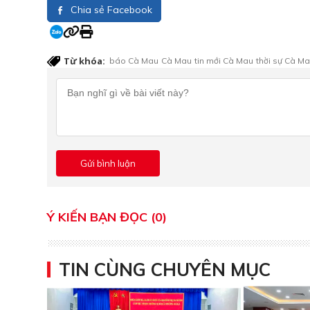
Chia sẻ Facebook
Từ khóa:
báo Cà Mau
Cà Mau
tin mới Cà Mau
thời sự Cà M
Ý KIẾN BẠN ĐỌC (0)
TIN CÙNG CHUYÊN MỤC