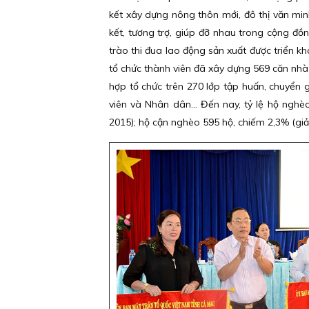
kết xây dựng nông thôn mới, đô thị văn mi
kết, tương trợ, giúp đỡ nhau trong cộng đồ
trào thi đua lao động sản xuất được triển k
tổ chức thành viên đã xây dựng 569 căn nhà
hợp tổ chức trên 270 lớp tập huấn, chuyển g
viên và Nhân dân… Đến nay, tỷ lệ hộ nghè
2015); hộ cận nghèo 595 hộ, chiếm 2,3% (gi