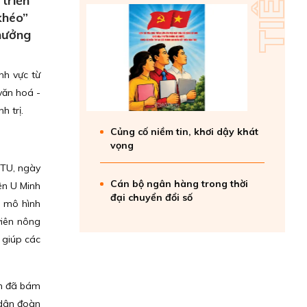
triển
khéo”
 hưởng
nh vực từ
 văn hoá -
h trị.
Củng cố niềm tin, khơi dậy khát
vọng
VTU, ngày
Cán bộ ngân hàng trong thời
ện U Minh
đại chuyển đổi số
c mô hình
viên nông
 giúp các
nh đã bám
 dân đoàn