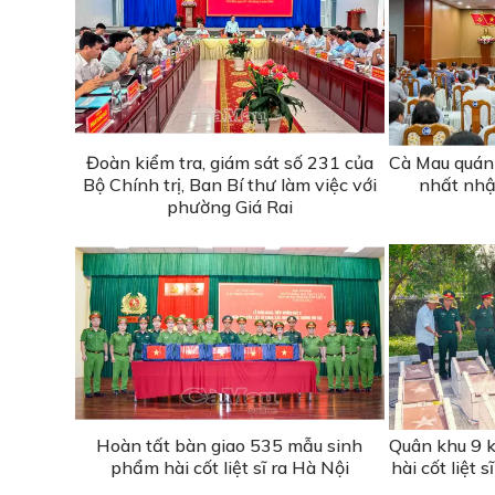
Đoàn kiểm tra, giám sát số 231 của
Cà Mau quán t
Bộ Chính trị, Ban Bí thư làm việc với
nhất nhậ
phường Giá Rai
Hoàn tất bàn giao 535 mẫu sinh
Quân khu 9 k
phẩm hài cốt liệt sĩ ra Hà Nội
hài cốt liệt