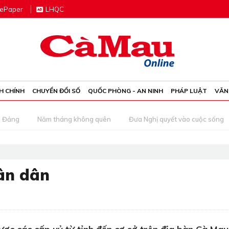
e
P
aper
LHQC
H CHÍNH
CHUYỂN ĐỔI SỐ
QUỐC PHÒNG - AN NINH
PHÁP LUẬT
VĂN
g Đảng
Năm tháng không quên
Đưa Nghị quyết vào cuộc sống
ân dân