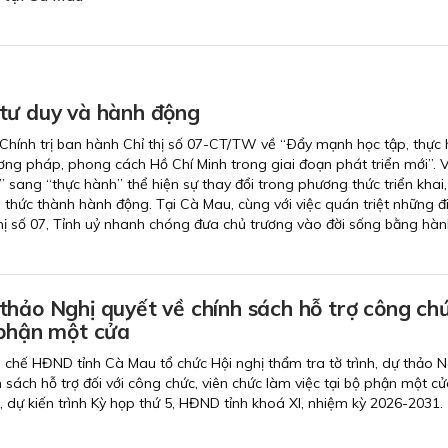
tư duy và hành động
Chính trị ban hành Chỉ thị số 07-CT/TW về “Ðẩy mạnh học tập, thực 
ơng pháp, phong cách Hồ Chí Minh trong giai đoạn phát triển mới”. V
” sang “thực hành” thể hiện sự thay đổi trong phương thức triển khai
 thức thành hành động. Tại Cà Mau, cùng với việc quán triệt những 
hị số 07, Tỉnh uỷ nhanh chóng đưa chủ trương vào đời sống bằng hà
thảo Nghị quyết về chính sách hỗ trợ công chứ
 phận một cửa
 chế HĐND tỉnh Cà Mau tổ chức Hội nghị thẩm tra tờ trình, dự thảo N
 sách hỗ trợ đối với công chức, viên chức làm việc tại bộ phận một cử
, dự kiến trình Kỳ họp thứ 5, HĐND tỉnh khoá XI, nhiệm kỳ 2026-2031.