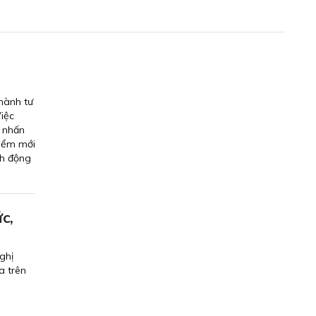
hành tư
iệc
, nhấn
điểm mới
nh động
c,
ghị
a trên