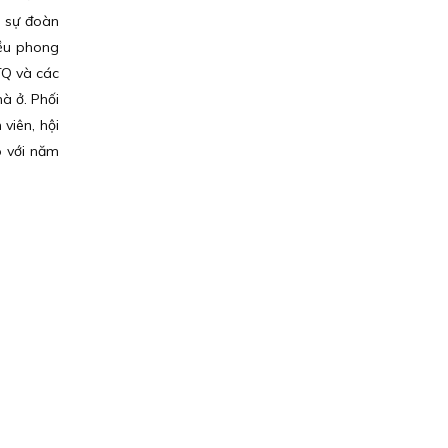
g sự đoàn
iều phong
TQ và các
à ở. Phối
viên, hội
o với năm