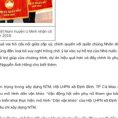
iệt Nam huyện U Minh nhận cờ
m 2018.
ả vai trò cầu nối giữa cấp uỷ, chính quyền với quần chúng Nhân d
 đắn, loại bỏ suy nghĩ trông chờ, ỷ lại vào sự hỗ trợ của Nhà nước. 
 trợ giúp của chương trình, dự án hiệu quả hơn và đây chính là yếu
à Nguyễn Ánh Hồng cho biết thêm.
quan trọng trong xây dựng NTM, Hội LHPN xã Định Bình, TP Cà Mau
iều mô hình dân vận khéo “Vận động hội viên phụ nữ tham gia b
m triển khai thực hiện, mô hình “Dân vận khéo” của Hội LHPN xã Định
êu chí xây dựng NTM.