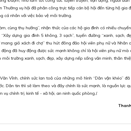
ng Đượm, nhờ làm tốt công tác tuyên truyền, vận động, người dân
an Thường vụ hội đã phân công trực tiếp cán bộ hội đến từng hộ gia đ
ng cá nhân với việc bảo vệ môi trường.
làm, cùng thụ hưởng”, nhận thức của các hộ gia đình có nhiều chuyển 
“Xây dựng gia đình 5 không, 3 sạch”, tuyến đường “xanh, sạch, đẹ
ữ mang giỏ xách đi chợ” thu hút đông đảo hội viên phụ nữ và Nhân
ận động đã huy động được sức mạnh không chỉ là hội viên phụ nữ mà
môi trường xanh, sạch, đẹp, xây dựng nếp sống văn minh, thân thiệ
Văn Vĩnh, chính sức lan toả của những mô hình “Dân vận khéo” đã
c. Dân tin thì sẽ làm theo và đây chính là sức mạnh, là nguồn lực q
vụ chính trị, kinh tế - xã hội, an ninh quốc phòng./.
Thanh