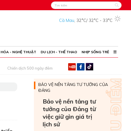
Cà Mau
,
32°C
/
32°C
-
33°C
 HÓA - NGHỆ THUẬT
DU LỊCH - THỂ THAO
NHỊP SỐNG TRẺ
Chiến dịch 500 ngày đêm
BẢO VỆ NỀN TẢNG TƯ TƯỞNG CỦA
ĐẢNG
Bảo vệ nền tảng tư
tưởng của Ðảng từ
việc giữ gìn giá trị
lịch sử