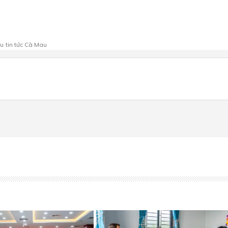
au
tin tức Cà Mau