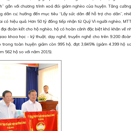
nh” gắn với chương trình xoá đói giảm nghèo của huyện. Tăng cườn
ng dân cư, hướng đến mục tiêu “Lấy sức dân để hỗ trợ cho dân”, nh
hai có hiệu quả. Hơn 50 tỷ đồng tiếp nhận từ Quỹ Vì người nghèo, MT
 đại đoàn kết cho hộ nghèo, hộ có hoàn cảnh đặc biệt khó khăn về nh
iao khoa học - kỹ thuật, dạy nghề, truyền nghề cho trên 9.200 đoàn 
o trong toàn huyện giảm còn 995 hộ, đạt 3,845% (giảm 4.399 hộ s
ảm 562 hộ so với năm 2015).