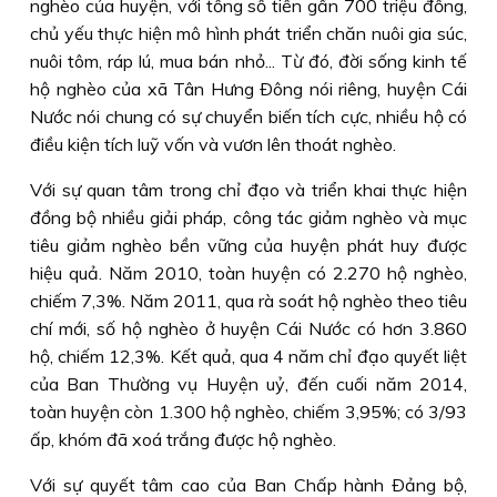
nghèo của huyện, với tổng số tiền gần 700 triệu đồng,
chủ yếu thực hiện mô hình phát triển chăn nuôi gia súc,
nuôi tôm, ráp lú, mua bán nhỏ... Từ đó, đời sống kinh tế
hộ nghèo của xã Tân Hưng Ðông nói riêng, huyện Cái
Nước nói chung có sự chuyển biến tích cực, nhiều hộ có
điều kiện tích luỹ vốn và vươn lên thoát nghèo.
Với sự quan tâm trong chỉ đạo và triển khai thực hiện
đồng bộ nhiều giải pháp, công tác giảm nghèo và mục
tiêu giảm nghèo bền vững của huyện phát huy được
hiệu quả. Năm 2010, toàn huyện có 2.270 hộ nghèo,
chiếm 7,3%. Năm 2011, qua rà soát hộ nghèo theo tiêu
chí mới, số hộ nghèo ở huyện Cái Nước có hơn 3.860
hộ, chiếm 12,3%. Kết quả, qua 4 năm chỉ đạo quyết liệt
của Ban Thường vụ Huyện uỷ, đến cuối năm 2014,
toàn huyện còn 1.300 hộ nghèo, chiếm 3,95%; có 3/93
ấp, khóm đã xoá trắng được hộ nghèo.
Với sự quyết tâm cao của Ban Chấp hành Ðảng bộ,