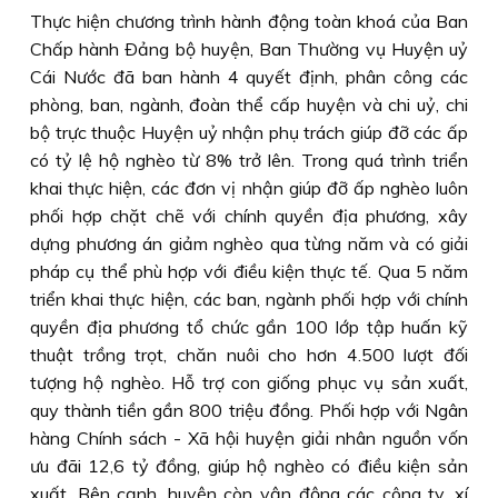
Thực hiện chương trình hành động toàn khoá của Ban
Chấp hành Ðảng bộ huyện, Ban Thường vụ Huyện uỷ
Cái Nước đã ban hành 4 quyết định, phân công các
phòng, ban, ngành, đoàn thể cấp huyện và chi uỷ, chi
bộ trực thuộc Huyện uỷ nhận phụ trách giúp đỡ các ấp
có tỷ lệ hộ nghèo từ 8% trở lên. Trong quá trình triển
khai thực hiện, các đơn vị nhận giúp đỡ ấp nghèo luôn
phối hợp chặt chẽ với chính quyền địa phương, xây
dựng phương án giảm nghèo qua từng năm và có giải
pháp cụ thể phù hợp với điều kiện thực tế. Qua 5 năm
triển khai thực hiện, các ban, ngành phối hợp với chính
quyền địa phương tổ chức gần 100 lớp tập huấn kỹ
thuật trồng trọt, chăn nuôi cho hơn 4.500 lượt đối
tượng hộ nghèo. Hỗ trợ con giống phục vụ sản xuất,
quy thành tiền gần 800 triệu đồng. Phối hợp với Ngân
hàng Chính sách - Xã hội huyện giải nhân nguồn vốn
ưu đãi 12,6 tỷ đồng, giúp hộ nghèo có điều kiện sản
xuất. Bên cạnh, huyện còn vận động các công ty, xí