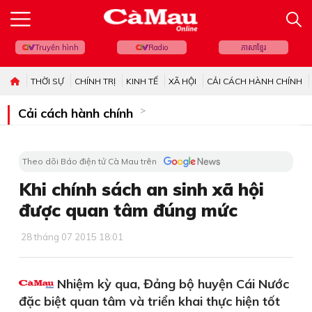
Truyền hình
Radio
ភាសាខ្មែរ
THỜI SỰ
CHÍNH TRỊ
KINH TẾ
XÃ HỘI
CẢI CÁCH HÀNH CHÍNH
Cải cách hành chính
Theo dõi Báo điện tử Cà Mau trên
Khi chính sách an sinh xã hội
được quan tâm đúng mức
28 tháng 07 2015 18:01
Nhiệm kỳ qua, Đảng bộ huyện Cái Nước
đặc biệt quan tâm và triển khai thực hiện tốt