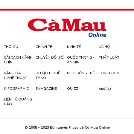
THỜI SỰ
CHÍNH TRỊ
KINH TẾ
XÃ HỘI
CẢI CÁCH HÀNH
CHUYỂN ĐỔI SỐ
QUỐC PHÒNG -
PHÁP LUẬT
CHÍNH
AN NINH
VĂN HÓA -
DU LỊCH - THỂ
NHỊP SỐNG TRẺ
LONGFORM
NGHỆ THUẬT
THAO
INFOGRAPHIC
EMAGAZINE
QUIZZ
ភាសាខ្មែរ
LIÊN HỆ QUẢNG
CÁO
© 2005 - 2023 Bản quyền thuộc về Cà Mau Online