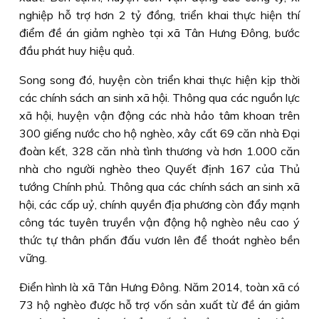
nghiệp hỗ trợ hơn 2 tỷ đồng, triển khai thực hiện thí
điểm đề án giảm nghèo tại xã Tân Hưng Ðông, bước
đầu phát huy hiệu quả.
Song song đó, huyện còn triển khai thực hiện kịp thời
các chính sách an sinh xã hội. Thông qua các nguồn lực
xã hội, huyện vận động các nhà hảo tâm khoan trên
300 giếng nước cho hộ nghèo, xây cất 69 căn nhà Ðại
đoàn kết, 328 căn nhà tình thương và hơn 1.000 căn
nhà cho người nghèo theo Quyết định 167 của Thủ
tướng Chính phủ. Thông qua các chính sách an sinh xã
hội, các cấp uỷ, chính quyền địa phương còn đẩy mạnh
công tác tuyên truyền vận động hộ nghèo nêu cao ý
thức tự thân phấn đấu vươn lên để thoát nghèo bền
vững.
Ðiển hình là xã Tân Hưng Ðông. Năm 2014, toàn xã có
73 hộ nghèo được hỗ trợ vốn sản xuất từ đề án giảm