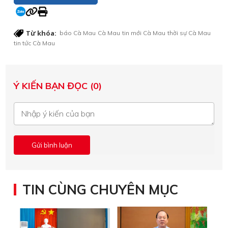
Từ khóa:
báo Cà Mau
Cà Mau
tin mới Cà Mau
thời sự Cà Mau
tin tức Cà Mau
Ý KIẾN BẠN ĐỌC (0)
TIN CÙNG CHUYÊN MỤC