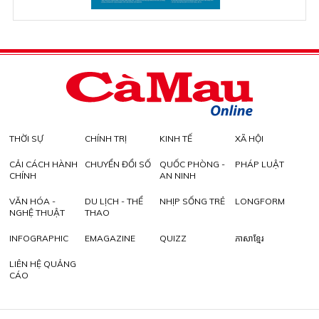
THỜI SỰ
CHÍNH TRỊ
KINH TẾ
XÃ HỘI
CẢI CÁCH HÀNH
CHUYỂN ĐỔI SỐ
QUỐC PHÒNG -
PHÁP LUẬT
CHÍNH
AN NINH
VĂN HÓA -
DU LỊCH - THỂ
NHỊP SỐNG TRẺ
LONGFORM
NGHỆ THUẬT
THAO
INFOGRAPHIC
EMAGAZINE
QUIZZ
ភាសាខ្មែរ
LIÊN HỆ QUẢNG
CÁO