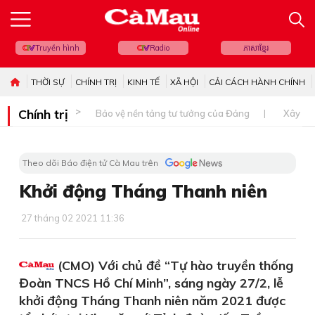
Truyền hình
Radio
ភាសាខ្មែរ
THỜI SỰ
CHÍNH TRỊ
KINH TẾ
XÃ HỘI
CẢI CÁCH HÀNH CHÍNH
Chính trị
Bảo vệ nền tảng tư tưởng của Đảng
Xây dự
Theo dõi Báo điện tử Cà Mau trên
Khởi động Tháng Thanh niên
27 tháng 02 2021 11:36
(CMO) Với chủ đề “Tự hào truyền thống
Đoàn TNCS Hồ Chí Minh”, sáng ngày 27/2, lễ
khởi động Tháng Thanh niên năm 2021 được