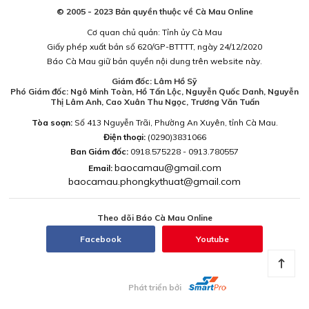
© 2005 - 2023 Bản quyền thuộc về Cà Mau Online
Cơ quan chủ quản: Tỉnh ủy Cà Mau
Giấy phép xuất bản số 620/GP-BTTTT, ngày 24/12/2020
Báo Cà Mau giữ bản quyền nội dung trên website này.
Giám đốc: Lâm Hồ Sỹ
Phó Giám đốc: Ngô Minh Toàn, Hồ Tấn Lộc, Nguyễn Quốc Danh, Nguyễn
Thị Lâm Anh, Cao Xuân Thu Ngọc, Trương Văn Tuấn
Tòa soạn:
Số 413 Nguyễn Trãi, Phường An Xuyên, tỉnh Cà Mau.
Điện thoại:
(0290)3831066
Ban Giám đốc:
0918.575228 - 0913.780557
baocamau@gmail.com
Email:
baocamau.phongkythuat@gmail.com
Theo dõi Báo Cà Mau Online
Facebook
Youtube
Phát triển bởi