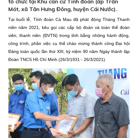
tổ chức tại Khu căn cứ Tỉnh đoàn (ấp Trần
Mót, xã Tân Hưng Đông, huyện Cái Nước).
Tại buổi lễ, Tỉnh đoàn Cà Mau đã phát động Tháng Thanh
niên năm 2021, kêu gọi các cấp bộ đoàn và toàn thể đoàn
viên, thanh niên (ĐVTN) trong tỉnh bằng những hành động,
công trình, phần việc cụ thể chào mừng thành công Đại hội
Đảng toàn quốc lần thứ XIII, kỷ niệm 90 năm Ngày thành lập
Đoàn TNCS Hồ Chí Minh (26/3/1931 - 26/3/2021).