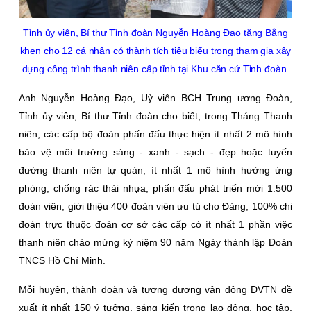
Tỉnh ủy viên, Bí thư Tỉnh đoàn Nguyễn Hoàng Đạo tặng Bằng
khen cho 12 cá nhân có thành tích tiêu biểu trong tham gia xây
dựng công trình thanh niên cấp tỉnh tại Khu căn cứ Tỉnh đoàn.
Anh Nguyễn Hoàng Đạo, Uỷ viên BCH Trung ương Đoàn,
Tỉnh ủy viên, Bí thư Tỉnh đoàn cho biết, trong Tháng Thanh
niên, các cấp bộ đoàn phấn đấu thực hiện ít nhất 2 mô hình
bảo vệ môi trường sáng - xanh - sạch - đẹp hoặc tuyến
đường thanh niên tự quản; ít nhất 1 mô hình hưởng ứng
phòng, chống rác thải nhựa; phấn đấu phát triển mới 1.500
đoàn viên, giới thiệu 400 đoàn viên ưu tú cho Đảng; 100% chi
đoàn trực thuộc đoàn cơ sở các cấp có ít nhất 1 phần việc
thanh niên chào mừng kỷ niệm 90 năm Ngày thành lập Đoàn
TNCS Hồ Chí Minh.
Mỗi huyện, thành đoàn và tương đương vận động ĐVTN đề
xuất ít nhất 150 ý tưởng, sáng kiến trong lao động, học tập,