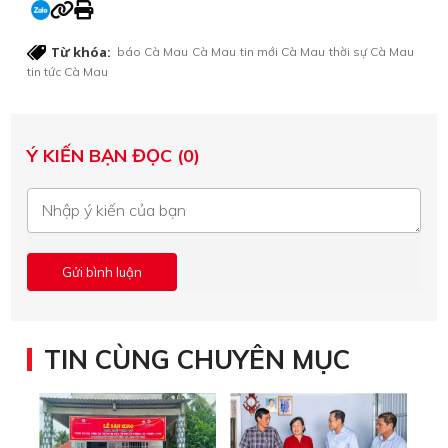
Từ khóa:
báo Cà Mau
Cà Mau
tin mới Cà Mau
thời sự Cà Mau
tin tức Cà Mau
Ý KIẾN BẠN ĐỌC (0)
TIN CÙNG CHUYÊN MỤC