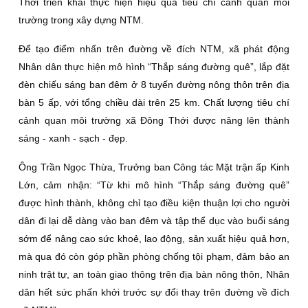
Thới triển khai thực hiện hiệu quả tiêu chí cảnh quan môi
trường trong xây dựng NTM.
Ðể tạo điểm nhấn trên đường về đích NTM, xã phát động
Nhân dân thực hiện mô hình “Thắp sáng đường quê”, lắp đặt
đèn chiếu sáng ban đêm ở 8 tuyến đường nông thôn trên địa
bàn 5 ấp, với tổng chiều dài trên 25 km. Chất lượng tiêu chí
cảnh quan môi trường xã Ðông Thới được nâng lên thành
sáng - xanh - sạch - đẹp.
Ông Trần Ngọc Thừa, Trưởng ban Công tác Mặt trận ấp Kinh
Lớn, cảm nhận: “Từ khi mô hình “Thắp sáng đường quê”
được hình thành, không chỉ tạo điều kiện thuận lợi cho người
dân đi lại dễ dàng vào ban đêm và tập thể dục vào buổi sáng
sớm để nâng cao sức khoẻ, lao động, sản xuất hiệu quả hơn,
mà qua đó còn góp phần phòng chống tội phạm, đảm bảo an
ninh trật tự, an toàn giao thông trên địa bàn nông thôn, Nhân
dân hết sức phấn khởi trước sự đổi thay trên đường về đích