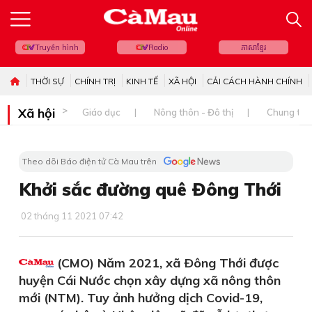
Truyền hình
Radio
ភាសាខ្មែរ
THỜI SỰ
CHÍNH TRỊ
KINH TẾ
XÃ HỘI
CẢI CÁCH HÀNH CHÍNH
Xã hội
Giáo dục
Nông thôn - Đô thị
Chung tay 
Theo dõi Báo điện tử Cà Mau trên
Khởi sắc đường quê Ðông Thới
02 tháng 11 2021 07:42
(CMO) Năm 2021, xã Ðông Thới được
huyện Cái Nước chọn xây dựng xã nông thôn
mới (NTM). Tuy ảnh hưởng dịch Covid-19,