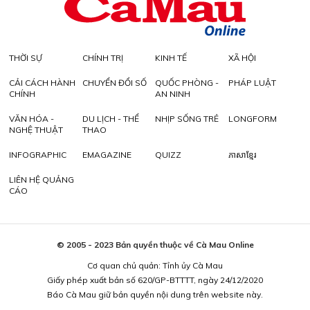
THỜI SỰ
CHÍNH TRỊ
KINH TẾ
XÃ HỘI
CẢI CÁCH HÀNH
CHUYỂN ĐỔI SỐ
QUỐC PHÒNG -
PHÁP LUẬT
CHÍNH
AN NINH
VĂN HÓA -
DU LỊCH - THỂ
NHỊP SỐNG TRẺ
LONGFORM
NGHỆ THUẬT
THAO
INFOGRAPHIC
EMAGAZINE
QUIZZ
ភាសាខ្មែរ
LIÊN HỆ QUẢNG
CÁO
© 2005 - 2023 Bản quyền thuộc về Cà Mau Online
Cơ quan chủ quản: Tỉnh ủy Cà Mau
Giấy phép xuất bản số 620/GP-BTTTT, ngày 24/12/2020
Báo Cà Mau giữ bản quyền nội dung trên website này.