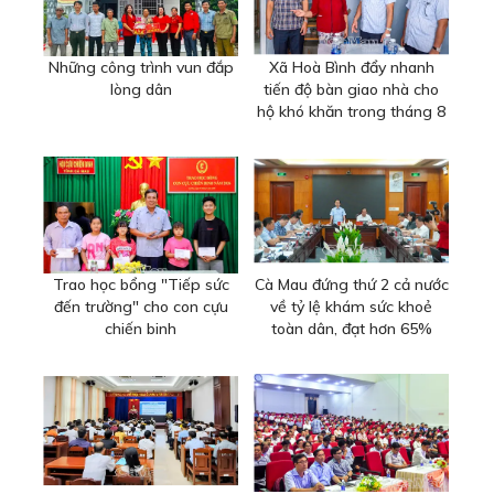
Những công trình vun đắp
Xã Hoà Bình đẩy nhanh
lòng dân
tiến độ bàn giao nhà cho
hộ khó khăn trong tháng 8
Trao học bổng "Tiếp sức
Cà Mau đứng thứ 2 cả nước
đến trường" cho con cựu
về tỷ lệ khám sức khoẻ
chiến binh
toàn dân, đạt hơn 65%