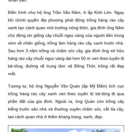
Nhân dân.
Ðiển hình như hộ ông Trần Văn Năm, ở ấp Kinh Lớn. Ngay
khi chính quyền địa phương phát động trồng hàng rào cây
xanh tạo cảnh quan môi trường nông thôn, gia đình ông Năm
chủ động xin giống cây chuỗi ngọc vàng của người dân trong
xóm về nhân giống, trồng làm hàng rào cây xanh trước nhà.
Sau hơn 3 năm trồng và chăm sóc cây, gia đình ông sở hữu
hàng rào cây chuỗi ngọc vàng dài hơn 50 m ven theo tuyến lộ
bê-tông, đường về trung tâm xã Ðông Thới, trông rất đẹp
mắt.
Tương tự, hộ ông Nguyễn Văn Quán (ấp Mỹ Ðiền) tích cực
trồng hàng rào cây xanh ven theo tuyến lộ bê-tông đi qua
phần đất của gia đình. Ngoài ra, ông Quán còn trồng cây
kiểng trước sân nhà và thường xuyên chăm sóc, cắt tỉa cây,
tạo cảnh quan nhà ở thêm khang trang, xanh, đẹp.