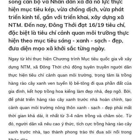
song cán bộ và Nhân dân xã đã nỗ lực thực
hiện mục tiêu kép, vừa chống dịch, vừa phát
triển kinh tế, gắn với triển khai, xây dựng xã
NTM. Ðến nay, Ðông Thới đạt 16/19 tiêu chí,
đặc biệt là tiêu chí cảnh quan môi trường thực
hiện theo mục tiêu sáng - xanh - sạch - đẹp,
đưa diện mạo xã khởi sắc từng ngày.
Ngay từ khi thực hiện Chương trình Mục tiêu quốc gia về xây
dựng NTM, xã Ðông Thới chủ động tuyên truyền người dân
thực hiện tiêu chí cảnh quan môi trường, trọng tâm là trồng
hàng rào cây xanh ven tuyến lộ bê-tông đi qua phần đất của
gia đình, kết hợp trồng hoa kiểng làm đẹp nhà, đẹp ngõ. Bởi,
để phát triển hàng rào cây xanh trước nhà hoàn chỉnh, tạo
cảnh quan môi trường nông thôn xanh - sạch - đẹp phải mất
thời gian khá dài, ít nhất từ 3-4 năm trồng và chăm sóc. Từ
đó, người dân xã nêu cao ý thức, tích cực trồng hàng rào cây
xanh trước nhà, tạo thành phong trào thi đua sôi nổi trong