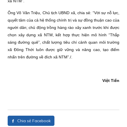
xã NTM”.
Ông Võ Văn Triệu, Chủ tịch UBND xã, chia sẻ: “Với sự nỗ lực,
quyết tâm của cả hệ thống chính trị và sự đồng thuận cao của
người dân; chủ động trồng hàng rào xây xanh trước khi được
chọn xây dựng xã NTM, kết hợp thực hiện mô hình “Thắp
sáng đường quê”, chất lượng tiêu chí cảnh quan môi trường
xã Ðông Thới luôn được giữ vững và nâng cao, tạo điểm
nhấn trên đường về đích xã NTM”./.
Việt Tiến
Chia sẻ Facebook