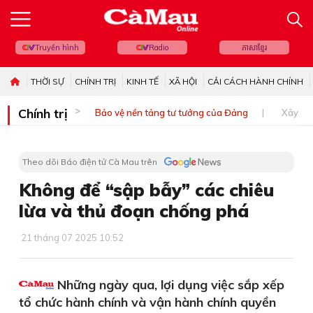
Truyền hình
Radio
ភាសាខ្មែរ
THỜI SỰ
CHÍNH TRỊ
KINH TẾ
XÃ HỘI
CẢI CÁCH HÀNH CHÍNH
Chính trị
Bảo vệ nền tảng tư tưởng của Đảng
Xây dự
Theo dõi Báo điện tử Cà Mau trên
Không để “sập bẫy” các chiêu
lừa và thủ đoạn chống phá
21 tháng 07 2025 10:52
Những ngày qua, lợi dụng việc sắp xếp
tổ chức hành chính và vận hành chính quyền