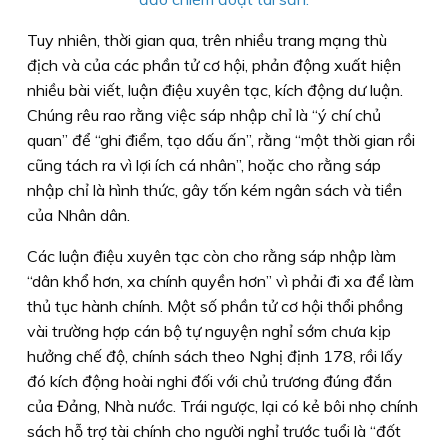
Tuy nhiên, thời gian qua, trên nhiều trang mạng thù
địch và của các phần tử cơ hội, phản động xuất hiện
nhiều bài viết, luận điệu xuyên tạc, kích động dư luận.
Chúng rêu rao rằng việc sáp nhập chỉ là “ý chí chủ
quan” để “ghi điểm, tạo dấu ấn”, rằng “một thời gian rồi
cũng tách ra vì lợi ích cá nhân”, hoặc cho rằng sáp
nhập chỉ là hình thức, gây tốn kém ngân sách và tiền
của Nhân dân.
Các luận điệu xuyên tạc còn cho rằng sáp nhập làm
“dân khổ hơn, xa chính quyền hơn” vì phải đi xa để làm
thủ tục hành chính. Một số phần tử cơ hội thổi phồng
vài trường hợp cán bộ tự nguyện nghỉ sớm chưa kịp
hưởng chế độ, chính sách theo Nghị định 178, rồi lấy
đó kích động hoài nghi đối với chủ trương đúng đắn
của Đảng, Nhà nước. Trái ngược, lại có kẻ bôi nhọ chính
sách hỗ trợ tài chính cho người nghỉ trước tuổi là “đốt