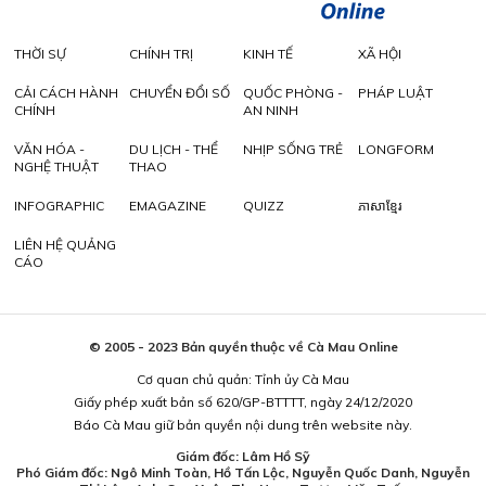
THỜI SỰ
CHÍNH TRỊ
KINH TẾ
XÃ HỘI
CẢI CÁCH HÀNH
CHUYỂN ĐỔI SỐ
QUỐC PHÒNG -
PHÁP LUẬT
CHÍNH
AN NINH
VĂN HÓA -
DU LỊCH - THỂ
NHỊP SỐNG TRẺ
LONGFORM
NGHỆ THUẬT
THAO
INFOGRAPHIC
EMAGAZINE
QUIZZ
ភាសាខ្មែរ
LIÊN HỆ QUẢNG
CÁO
© 2005 - 2023 Bản quyền thuộc về Cà Mau Online
Cơ quan chủ quản: Tỉnh ủy Cà Mau
Giấy phép xuất bản số 620/GP-BTTTT, ngày 24/12/2020
Báo Cà Mau giữ bản quyền nội dung trên website này.
Giám đốc: Lâm Hồ Sỹ
Phó Giám đốc: Ngô Minh Toàn, Hồ Tấn Lộc, Nguyễn Quốc Danh, Nguyễn