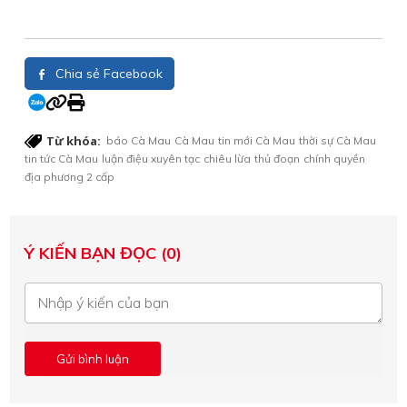
Chia sẻ Facebook
Từ khóa:
báo Cà Mau
Cà Mau
tin mới Cà Mau
thời sự Cà Mau
tin tức Cà Mau
luận điệu xuyên tạc
chiêu lừa
thủ đoạn
chính quyền
địa phương 2 cấp
Ý KIẾN BẠN ĐỌC (0)