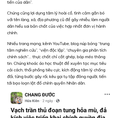
tiền của dân”.
Chúng cũng lợi dụng tâm lý hoài cổ, tình cảm gắn bó
với tên làng, xã, địa phương cũ để gây nhiễu, làm người
dân hiểu sai bản chất của việc hợp nhất đơn vị hành
chính.
Nhiều trang mạng, kênh YouTube, blog núp bóng “trung
tâm nghiên cứu”, “viện độc lập”, “chuyên gia phân tích
chính sách”… thực chất chỉ cắt ghép, bóp méo thông
tin. Chúng khoác áo học thuật để xuyên tạc mục tiêu
cải cách, thổi phồng tiêu cực, kích động tâm lý chống
đối, từng bước gây rối, kêu gọi tụ tập đông người, tiến
tới bạo loạn lật đổ chính quyền Nhân dân.