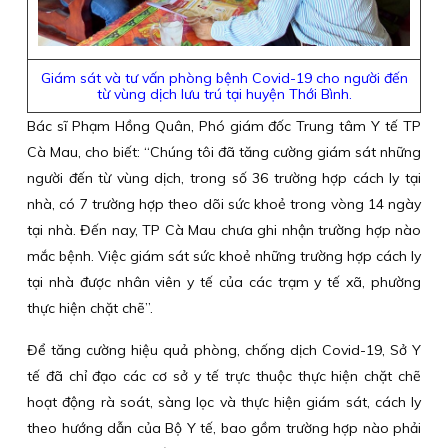
Giám sát và tư vấn phòng bệnh Covid-19 cho người đến
từ vùng dịch lưu trú tại huyện Thới Bình.
Bác sĩ Phạm Hồng Quân, Phó giám đốc Trung tâm Y tế TP
Cà Mau, cho biết: “Chúng tôi đã tăng cường giám sát những
người đến từ vùng dịch, trong số 36 trường hợp cách ly tại
nhà, có 7 trường hợp theo dõi sức khoẻ trong vòng 14 ngày
tại nhà. Đến nay, TP Cà Mau chưa ghi nhận trường hợp nào
mắc bệnh. Việc giám sát sức khoẻ những trường hợp cách ly
tại nhà được nhân viên y tế của các trạm y tế xã, phường
thực hiện chặt chẽ”.
Để tăng cường hiệu quả phòng, chống dịch Covid-19, Sở Y
tế đã chỉ đạo các cơ sở y tế trực thuộc thực hiện chặt chẽ
hoạt động rà soát, sàng lọc và thực hiện giám sát, cách ly
theo hướng dẫn của Bộ Y tế, bao gồm trường hợp nào phải