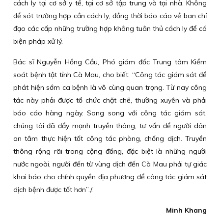
cách ly tại cơ sở y tế, tại cơ sở tập trung và tại nhà. Không
để sót trường hợp cần cách ly, đồng thời báo cáo về ban chỉ
đạo các cấp những trường hợp không tuân thủ cách ly để có
biện pháp xử lý.
Bác sĩ Nguyễn Hồng Cầu, Phó giám đốc Trung tâm Kiểm
soát bệnh tật tỉnh Cà Mau, cho biết: “Công tác giám sát để
phát hiện sớm ca bệnh là vô cùng quan trọng. Từ nay công
tác này phải được tổ chức chặt chẽ, thường xuyên và phải
báo cáo hàng ngày. Song song với công tác giám sát,
chúng tôi đã đẩy mạnh truyền thông, tư vấn để người dân
an tâm thực hiện tốt công tác phòng, chống dịch. Truyền
thông rộng rãi trong cộng đồng, đặc biệt là những người
nước ngoài, người đến từ vùng dịch đến Cà Mau phải tự giác
khai báo cho chính quyền địa phương để công tác giám sát
dịch bệnh được tốt hơn”./.
Minh Khang