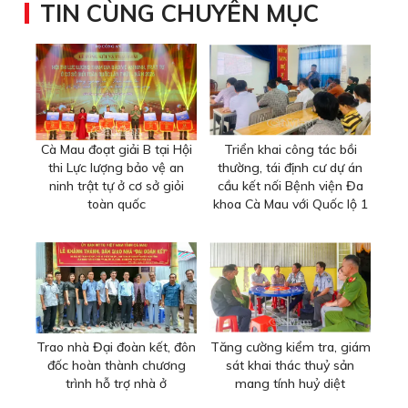
TIN CÙNG CHUYÊN MỤC
Cà Mau đoạt giải B tại Hội
Triển khai công tác bồi
thi Lực lượng bảo vệ an
thường, tái định cư dự án
ninh trật tự ở cơ sở giỏi
cầu kết nối Bệnh viện Đa
toàn quốc
khoa Cà Mau với Quốc lộ 1
Trao nhà Đại đoàn kết, đôn
Tăng cường kiểm tra, giám
đốc hoàn thành chương
sát khai thác thuỷ sản
trình hỗ trợ nhà ở
mang tính huỷ diệt