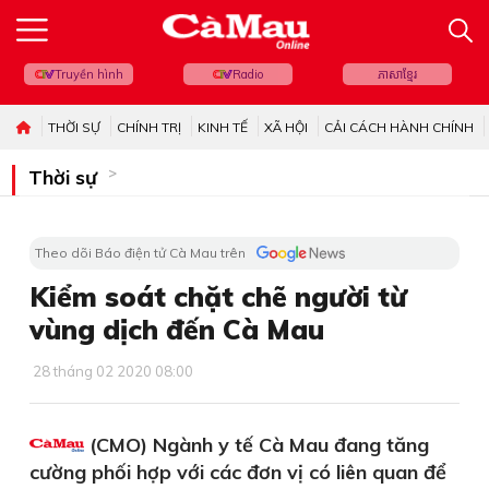
Truyền hình
Radio
ភាសាខ្មែរ
THỜI SỰ
CHÍNH TRỊ
KINH TẾ
XÃ HỘI
CẢI CÁCH HÀNH CHÍNH
Thời sự
Theo dõi Báo điện tử Cà Mau trên
Kiểm soát chặt chẽ người từ
vùng dịch đến Cà Mau
28 tháng 02 2020 08:00
(CMO) Ngành y tế Cà Mau đang tăng
cường phối hợp với các đơn vị có liên quan để