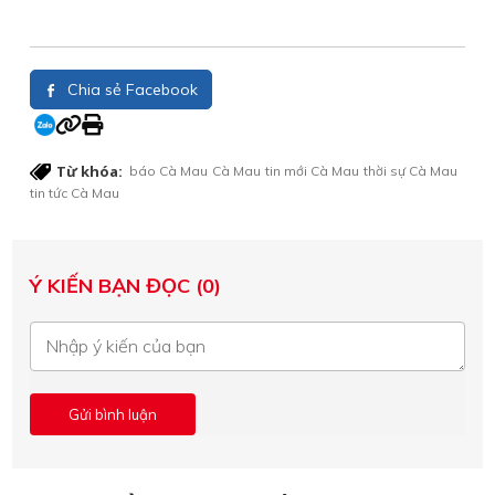
Chia sẻ Facebook
Từ khóa:
báo Cà Mau
Cà Mau
tin mới Cà Mau
thời sự Cà Mau
tin tức Cà Mau
Ý KIẾN BẠN ĐỌC (0)