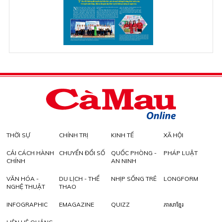
THỜI SỰ
CHÍNH TRỊ
KINH TẾ
XÃ HỘI
CẢI CÁCH HÀNH
CHUYỂN ĐỔI SỐ
QUỐC PHÒNG -
PHÁP LUẬT
CHÍNH
AN NINH
VĂN HÓA -
DU LỊCH - THỂ
NHỊP SỐNG TRẺ
LONGFORM
NGHỆ THUẬT
THAO
INFOGRAPHIC
EMAGAZINE
QUIZZ
ភាសាខ្មែរ