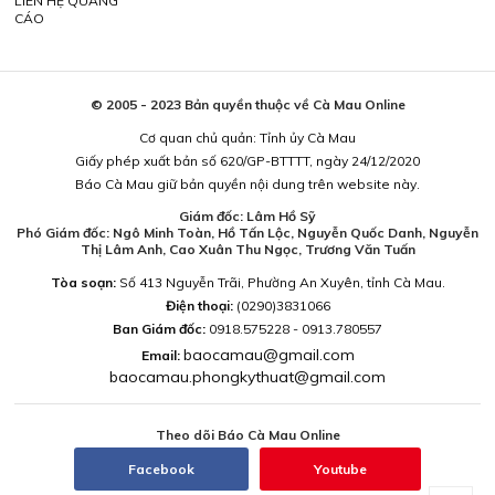
LIÊN HỆ QUẢNG
CÁO
© 2005 - 2023 Bản quyền thuộc về Cà Mau Online
Cơ quan chủ quản: Tỉnh ủy Cà Mau
Giấy phép xuất bản số 620/GP-BTTTT, ngày 24/12/2020
Báo Cà Mau giữ bản quyền nội dung trên website này.
Giám đốc: Lâm Hồ Sỹ
Phó Giám đốc: Ngô Minh Toàn, Hồ Tấn Lộc, Nguyễn Quốc Danh, Nguyễn
Thị Lâm Anh, Cao Xuân Thu Ngọc, Trương Văn Tuấn
Tòa soạn:
Số 413 Nguyễn Trãi, Phường An Xuyên, tỉnh Cà Mau.
Điện thoại:
(0290)3831066
Ban Giám đốc:
0918.575228 - 0913.780557
baocamau@gmail.com
Email:
baocamau.phongkythuat@gmail.com
Theo dõi Báo Cà Mau Online
Facebook
Youtube