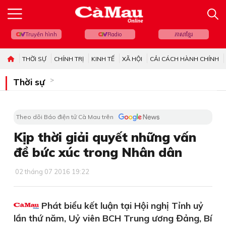
Truyền hình
Radio
ភាសាខ្មែរ
THỜI SỰ
CHÍNH TRỊ
KINH TẾ
XÃ HỘI
CẢI CÁCH HÀNH CHÍNH
Thời sự
Theo dõi Báo điện tử Cà Mau trên
Kịp thời giải quyết những vấn
đề bức xúc trong Nhân dân
02 tháng 07 2016 19:22
Phát biểu kết luận tại Hội nghị Tỉnh uỷ
lần thứ năm, Uỷ viên BCH Trung ương Đảng, Bí