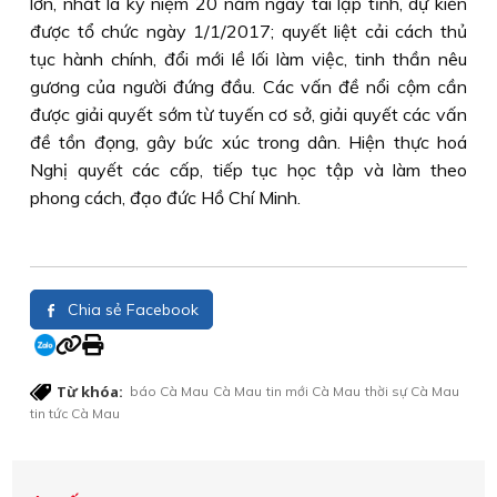
lớn, nhất là kỷ niệm 20 năm ngày tái lập tỉnh, dự kiến
được tổ chức ngày 1/1/2017; quyết liệt cải cách thủ
tục hành chính, đổi mới lề lối làm việc, tinh thần nêu
gương của người đứng đầu. Các vấn đề nổi cộm cần
được giải quyết sớm từ tuyến cơ sở, giải quyết các vấn
đề tồn đọng, gây bức xúc trong dân. Hiện thực hoá
Nghị quyết các cấp, tiếp tục học tập và làm theo
phong cách, đạo đức Hồ Chí Minh.
Chia sẻ Facebook
Từ khóa:
báo Cà Mau
Cà Mau
tin mới Cà Mau
thời sự Cà Mau
tin tức Cà Mau