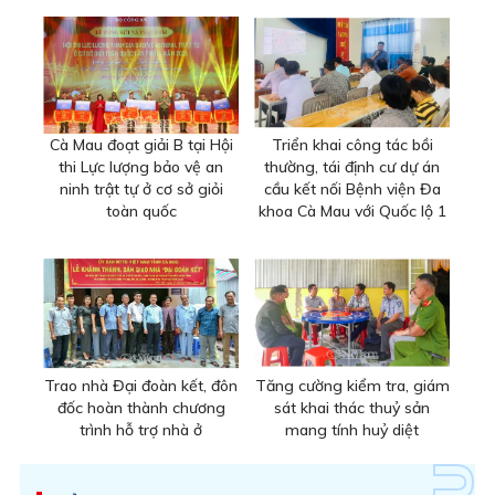
Cà Mau đoạt giải B tại Hội
Triển khai công tác bồi
thi Lực lượng bảo vệ an
thường, tái định cư dự án
ninh trật tự ở cơ sở giỏi
cầu kết nối Bệnh viện Đa
toàn quốc
khoa Cà Mau với Quốc lộ 1
Trao nhà Đại đoàn kết, đôn
Tăng cường kiểm tra, giám
đốc hoàn thành chương
sát khai thác thuỷ sản
trình hỗ trợ nhà ở
mang tính huỷ diệt