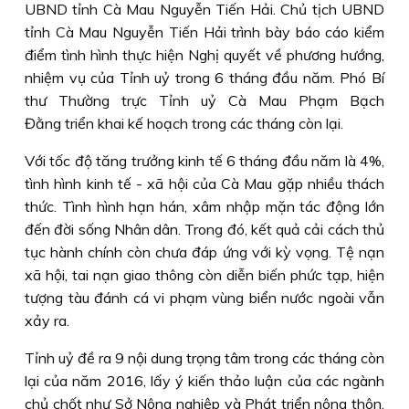
UBND tỉnh Cà Mau Nguyễn Tiến Hải. Chủ tịch UBND
tỉnh Cà Mau Nguyễn Tiến Hải trình bày báo cáo kiểm
điểm tình hình thực hiện Nghị quyết về phương hướng,
nhiệm vụ của Tỉnh uỷ trong 6 tháng đầu năm. Phó Bí
thư Thường trực Tỉnh uỷ Cà Mau Phạm Bạch
Đằng triển khai kế hoạch trong các tháng còn lại.
Với tốc độ tăng trưởng kinh tế 6 tháng đầu năm là 4%,
tình hình kinh tế - xã hội của Cà Mau gặp nhiều thách
thức. Tình hình hạn hán, xâm nhập mặn tác động lớn
đến đời sống Nhân dân. Trong đó, kết quả cải cách thủ
tục hành chính còn chưa đáp ứng với kỳ vọng. Tệ nạn
xã hội, tai nạn giao thông còn diễn biến phức tạp, hiện
tượng tàu đánh cá vi phạm vùng biển nước ngoài vẫn
xảy ra.
Tỉnh uỷ đề ra 9 nội dung trọng tâm trong các tháng còn
lại của năm 2016, lấy ý kiến thảo luận của các ngành
chủ chốt như Sở Nông nghiệp và Phát triển nông thôn,