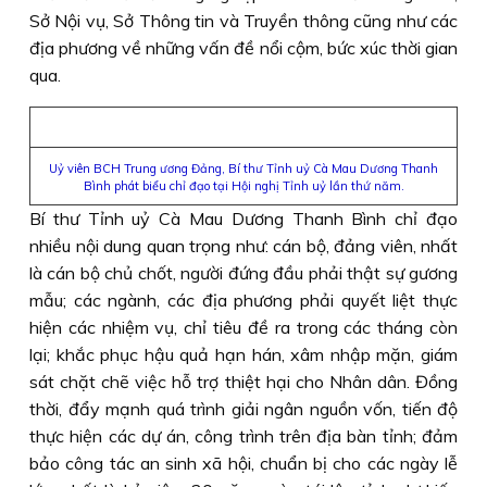
Sở Nội vụ, Sở Thông tin và Truyền thông cũng như các
địa phương về những vấn đề nổi cộm, bức xúc thời gian
qua.
Uỷ viên BCH Trung ương Đảng, Bí thư Tỉnh uỷ Cà Mau Dương Thanh
Bình phát biểu chỉ đạo tại Hội nghị Tỉnh uỷ lần thứ năm.
Bí thư Tỉnh uỷ Cà Mau Dương Thanh Bình chỉ đạo
nhiều nội dung quan trọng như: cán bộ, đảng viên, nhất
là cán bộ chủ chốt, người đứng đầu phải thật sự gương
mẫu; các ngành, các địa phương phải quyết liệt thực
hiện các nhiệm vụ, chỉ tiêu đề ra trong các tháng còn
lại; khắc phục hậu quả hạn hán, xâm nhập mặn, giám
sát chặt chẽ việc hỗ trợ thiệt hại cho Nhân dân. Đồng
thời, đẩy mạnh quá trình giải ngân nguồn vốn, tiến độ
thực hiện các dự án, công trình trên địa bàn tỉnh; đảm
bảo công tác an sinh xã hội, chuẩn bị cho các ngày lễ