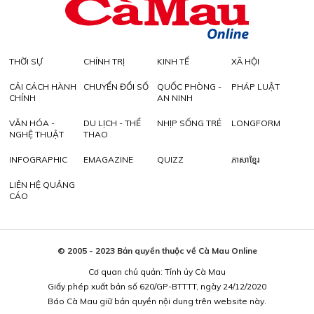
THỜI SỰ
CHÍNH TRỊ
KINH TẾ
XÃ HỘI
CẢI CÁCH HÀNH
CHUYỂN ĐỔI SỐ
QUỐC PHÒNG -
PHÁP LUẬT
CHÍNH
AN NINH
VĂN HÓA -
DU LỊCH - THỂ
NHỊP SỐNG TRẺ
LONGFORM
NGHỆ THUẬT
THAO
INFOGRAPHIC
EMAGAZINE
QUIZZ
ភាសាខ្មែរ
LIÊN HỆ QUẢNG
CÁO
© 2005 - 2023 Bản quyền thuộc về Cà Mau Online
Cơ quan chủ quản: Tỉnh ủy Cà Mau
Giấy phép xuất bản số 620/GP-BTTTT, ngày 24/12/2020
Báo Cà Mau giữ bản quyền nội dung trên website này.