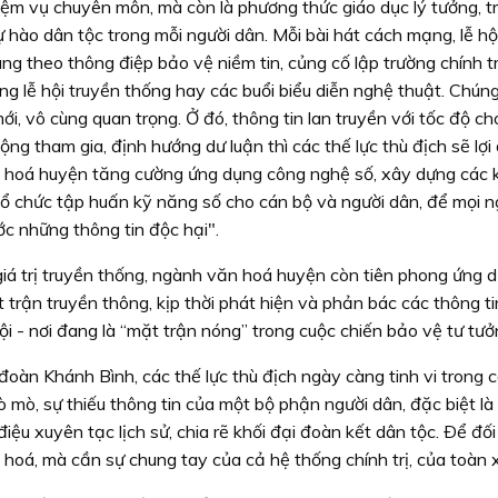
ệm vụ chuyên môn, mà còn là phương thức giáo dục lý tưởng, t
hào dân tộc trong mỗi người dân. Mỗi bài hát cách mạng, lễ hộ
g theo thông điệp bảo vệ niềm tin, củng cố lập trường chính tr
ng lễ hội truyền thống hay các buổi biểu diễn nghệ thuật. Chúng
ới, vô cùng quan trọng. Ở đó, thông tin lan truyền với tốc độ c
ộng tham gia, định hướng dư luận thì các thế lực thù địch sẽ lợ
n hoá huyện tăng cường ứng dụng công nghệ số, xây dựng các 
 tổ chức tập huấn kỹ năng số cho cán bộ và người dân, để mọi n
c những thông tin độc hại".
iá trị truyền thống, ngành văn hoá huyện còn tiên phong ứng 
trận truyền thông, kịp thời phát hiện và phản bác các thông ti
ội - nơi đang là “mặt trận nóng” trong cuộc chiến bảo vệ tư tưở
àn Khánh Bình, các thế lực thù địch ngày càng tinh vi trong c
mò, sự thiếu thông tin của một bộ phận người dân, đặc biệt là g
điệu xuyên tạc lịch sử, chia rẽ khối đại đoàn kết dân tộc. Ðể đối
hoá, mà cần sự chung tay của cả hệ thống chính trị, của toàn x