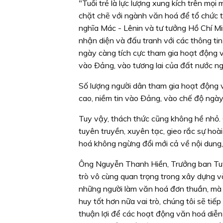
"Tuổi trẻ là lực lượng xung kích trên mọi
chặt chẽ với ngành văn hoá để tổ chức tu
nghĩa Mác - Lênin và tư tưởng Hồ Chí Min
nhận diện và đấu tranh với các thông tin 
ngày càng tích cực tham gia hoạt động v
vào Ðảng, vào tương lai của đất nước ng
Số lượng người dân tham gia hoạt động 
cao, niềm tin vào Ðảng, vào chế độ ngà
Tuy vậy, thách thức cũng không hề nhỏ. 
tuyên truyền, xuyên tạc, gieo rắc sự hoài
hoá không ngừng đổi mới cả về nội dung,
Ông Nguyễn Thanh Hiền, Trưởng ban Tu
trò vô cùng quan trọng trong xây dựng v
những người làm văn hoá đơn thuần, mà 
huy tốt hơn nữa vai trò, chúng tôi sẽ tiế
thuận lợi để các hoạt động văn hoá diễn 