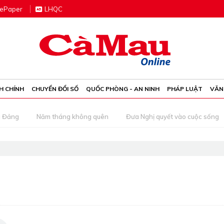
e
P
aper
LHQC
H CHÍNH
CHUYỂN ĐỔI SỐ
QUỐC PHÒNG - AN NINH
PHÁP LUẬT
VĂN
g Đảng
Năm tháng không quên
Đưa Nghị quyết vào cuộc sống