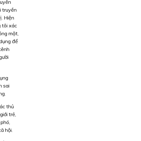
ruyền
i truyền
ị. Hiện
 tôi xác
hóng mặt,
i dụng để
kênh
gười
dụng
n sai
ng.
ác thủ
iới trẻ,
 phó,
ã hội.