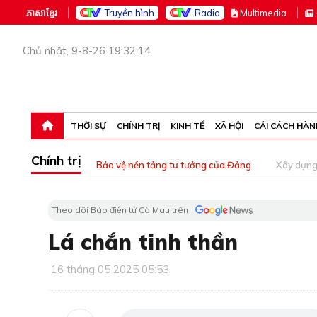
ភាសាខ្មែរ
Truyền hình
Radio
M
ultimedia
Chủ nhật, 9-8-26 19:32:14
THỜI SỰ
CHÍNH TRỊ
KINH TẾ
XÃ HỘI
CẢI CÁCH HÀN
Chính trị
Bảo vệ nền tảng tư tưởng của Đảng
Xây dựn
Theo dõi Báo điện tử Cà Mau trên
Lá chắn tinh thần
16 tháng 05 2025 05:53