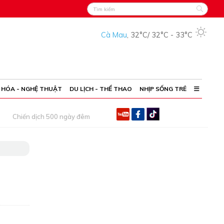
Cà Mau
,
32°C
/
32°C
-
33°C
 HÓA - NGHỆ THUẬT
DU LỊCH - THỂ THAO
NHỊP SỐNG TRẺ
Chiến dịch 500 ngày đêm