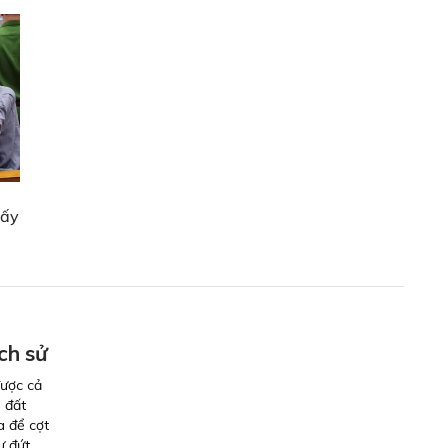
lấy
ch sử
được cả
i đất
a để cợt
ự đứt