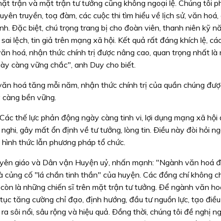
 mặt trận và mặt trận tư tưởng cũng không ngoại lệ. Chúng tôi p
yên truyền, toạ đàm, các cuộc thi tìm hiểu về lịch sử, văn hoá,
h. Ðặc biệt, chú trọng trang bị cho đoàn viên, thanh niên kỹ n
sai lệch, tin giả trên mạng xã hội. Kết quả rất đáng khích lệ, cá
ăn hoá, nhận thức chính trị được nâng cao, quan trọng nhất là 
ày càng vững chắc", anh Duy cho biết.
văn hoá tăng mỗi năm, nhận thức chính trị của quần chúng đư
y càng bền vững.
Các thế lực phản động ngày càng tinh vi, lợi dụng mạng xã hội
 nghi, gây mất ổn định về tư tưởng, lòng tin. Ðiều này đòi hỏi 
 hình thức lẫn phương pháp tổ chức.
yên giáo và Dân vận Huyện uỷ, nhấn mạnh: "Ngành văn hoá đ
à củng cố "lá chắn tinh thần" của huyện. Các đồng chí không ch
còn là những chiến sĩ trên mặt trận tư tưởng. Ðể ngành văn ho
p tục tăng cường chỉ đạo, định hướng, đầu tư nguồn lực, tạo điều
ra sôi nổi, sâu rộng và hiệu quả. Ðồng thời, chúng tôi đề nghị n