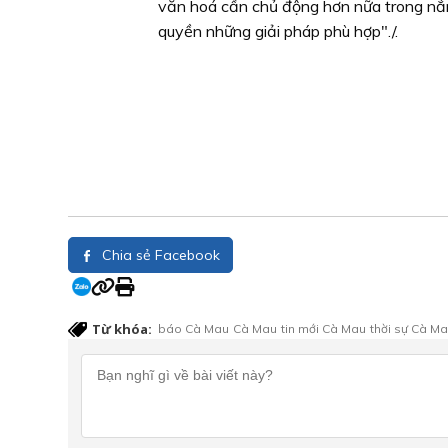
văn hoá cần chủ động hơn nữa trong nắm 
quyền những giải pháp phù hợp"./.
Chia sẻ Facebook
Từ khóa:
báo Cà Mau
Cà Mau
tin mới Cà Mau
thời sự Cà M