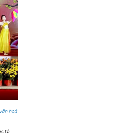
 văn hoá
ệc tổ