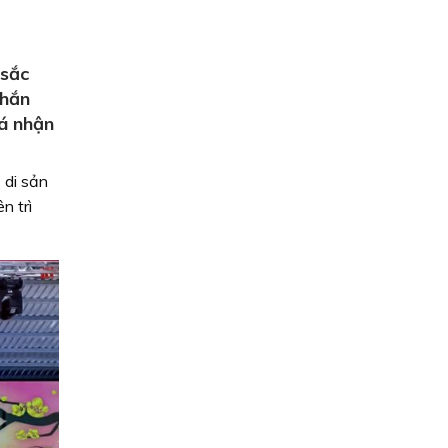
 sắc
chắn
oá nhận
 di sản
n trì