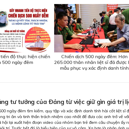
tiến độ thực hiện chiến
Chiến dịch 500 ngày đêm: Hơn
h 500 ngày đêm
265.000 thân nhân liệt sĩ đã được 
mẫu phục vụ xác định danh tính
ng tư tưởng của Ðảng từ việc giữ gìn giá trị lị
500 ngày đêm tìm kiếm, quy tập và xác định danh tính hài cốt liệt sĩ 
lòng tri ân và tinh thần trách nhiệm cao nhất để đưa các anh trở về vớ
ã hội lại xuất hiện đoạn video của nhóm bạn trẻ đem câu chuyện ấy r
iải trí. Trước hết đó là biểu hiện của sự vô cảm. Xa hơn là phản ánh s