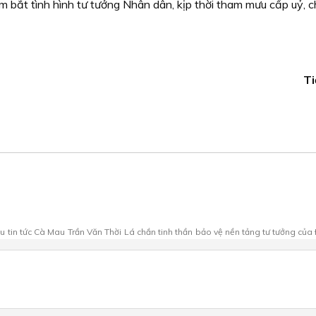
bắt tình hình tư tưởng Nhân dân, kịp thời tham mưu cấp uỷ, c
Ti
au
tin tức Cà Mau
Trần Văn Thời
Lá chắn tinh thần
bảo vệ nền tảng tư tưởng của