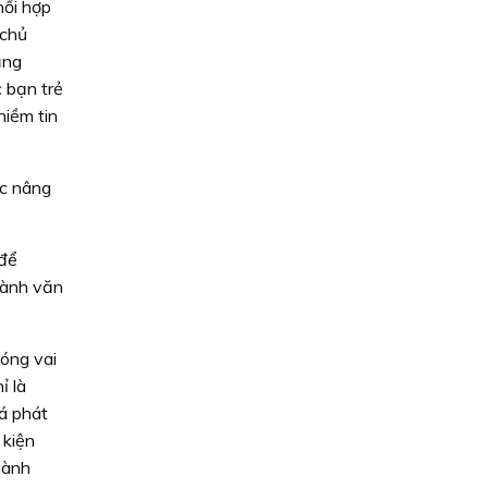
hối hợp
 chủ
ăng
c bạn trẻ
niềm tin
ợc nâng
 để
ngành văn
óng vai
ỉ là
á phát
 kiện
gành