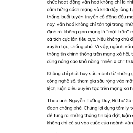
chức hoạt động văn hoá không chỉ là nhi
cảm hứng cách mạng và khơi dậy lòng tự 
thống, buổi tuyên truyền cổ động đều man
nay, văn hoá không chỉ tồn tại trong nhữ
định rõ, không gian mạng là "mặt trận" m
cả tích cực lẫn tiêu cực. Nếu không chủ đ
xuyên tạc, chống phá. Vì vậy, ngành vă
thông tin chính thống trên mạng xã hội,
cùng nâng cao khả năng "miễn dịch" trướ
Không chỉ phát huy sức mạnh từ những g
công nghệ số, tham gia sâu rộng vào mặt 
lệch, luận điệu xuyên tạc trên mạng xã h
Theo anh Nguyễn Tường Duy, Bí thư Xã đo
đoạn chống phá. Chúng lợi dụng tâm lý tò 
để tung ra những thông tin bịa đặt, luận 
không chỉ có sự vào cuộc của ngành văn 