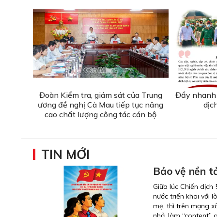
Đoàn Kiểm tra, giám sát của Trung
Đẩy nhanh 
ương đề nghị Cà Mau tiếp tục nâng
dịc
cao chất lượng công tác cán bộ
TIN MỚI
Bảo vệ nền tả
Giữa lúc Chiến dịch 
nước triển khai với 
mẹ, thì trên mạng x
nhả, làm “content” g