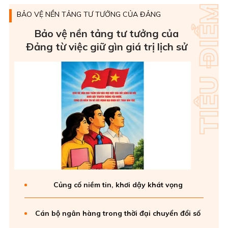
BẢO VỆ NỀN TẢNG TƯ TƯỞNG CỦA ĐẢNG
Bảo vệ nền tảng tư tưởng của
Ðảng từ việc giữ gìn giá trị lịch sử
Củng cố niềm tin, khơi dậy khát vọng
Cán bộ ngân hàng trong thời đại chuyển đổi số