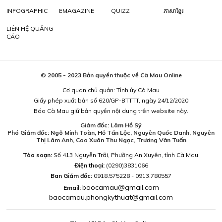
INFOGRAPHIC
EMAGAZINE
QUIZZ
ភាសាខ្មែរ
LIÊN HỆ QUẢNG
CÁO
© 2005 - 2023 Bản quyền thuộc về Cà Mau Online
Cơ quan chủ quản: Tỉnh ủy Cà Mau
Giấy phép xuất bản số 620/GP-BTTTT, ngày 24/12/2020
Báo Cà Mau giữ bản quyền nội dung trên website này.
Giám đốc: Lâm Hồ Sỹ
Phó Giám đốc: Ngô Minh Toàn, Hồ Tấn Lộc, Nguyễn Quốc Danh, Nguyễn
Thị Lâm Anh, Cao Xuân Thu Ngọc, Trương Văn Tuấn
Tòa soạn:
Số 413 Nguyễn Trãi, Phường An Xuyên, tỉnh Cà Mau.
Điện thoại:
(0290)3831066
Ban Giám đốc:
0918.575228 - 0913.780557
baocamau@gmail.com
Email:
baocamau.phongkythuat@gmail.com