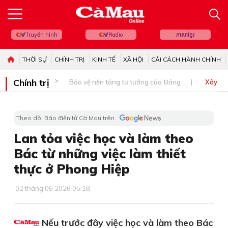
Truyền hình
Radio
ភាសាខ្មែរ
THỜI SỰ
CHÍNH TRỊ
KINH TẾ
XÃ HỘI
CẢI CÁCH HÀNH CHÍNH
Chính trị
Bảo vệ nền tảng tư tưởng của Đảng
Xây dự
Theo dõi Báo điện tử Cà Mau trên
Lan tỏa việc học và làm theo
Bác từ những việc làm thiết
thực ở Phong Hiệp
02 tháng 06 2026 05:18
Nếu trước đây việc học và làm theo Bác