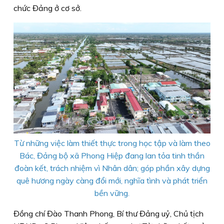
chức Đảng ở cơ sở.
Từ những việc làm thiết thực trong học tập và làm theo
Bác, Đảng bộ xã Phong Hiệp đang lan tỏa tinh thần
đoàn kết, trách nhiệm vì Nhân dân; góp phần xây dựng
quê hương ngày càng đổi mới, nghĩa tình và phát triển
bền vững.
Đồng chí Đào Thanh Phong, Bí thư Đảng uỷ, Chủ tịch