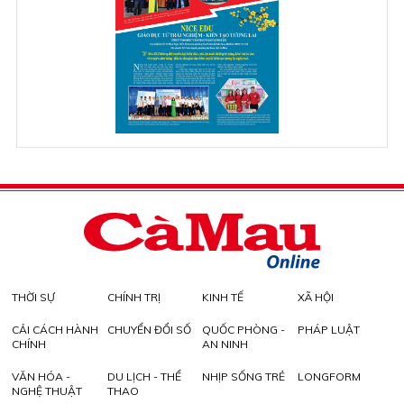
THỜI SỰ
CHÍNH TRỊ
KINH TẾ
XÃ HỘI
CẢI CÁCH HÀNH
CHUYỂN ĐỔI SỐ
QUỐC PHÒNG -
PHÁP LUẬT
CHÍNH
AN NINH
VĂN HÓA -
DU LỊCH - THỂ
NHỊP SỐNG TRẺ
LONGFORM
NGHỆ THUẬT
THAO