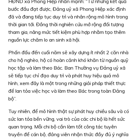
HĐND xã Phong Hiệp nhấn mạnh: “Từ những kết quả
bước đầu đạt được, Đảng uỷ xã Phong Hiệp xác định
đã và đang tiếp tục duy trì và nhân rộng mô hình trong
thời gian tới. Đồng thời nghiên cứu mở rộng đối tượng
tham gia, nâng mức tiết kiệm phù hợp nhằm tạo thêm
nguồn lực chăm lo an sinh xã hội.
Phấn đấu đến cuối năm sẽ xây dựng ít nhất 2 căn nhà
cho hộ nghèo, hộ có hoàn cảnh khó khăn từ nguồn quỹ
học tập và làm theo Bác. Ban Thường vụ Đảng uỷ xã
sẽ tiếp tục chỉ đạo duy trì và phát huy hiệu quả mô
hình, xem đây là một trong những giải pháp thiết thực
để lan tỏa việc học và làm theo Bác trong toàn Đảng
bộ”.
Tuy nhiên, để mô hình thật sự phát huy chiều sâu và có
sức lan tỏa bền vững, vai trò của các chi bộ là hết sức
quan trọng. Mỗi chi bộ cần làm tốt công tác tuyên
truyền để cán bộ, đảng viên nhận thức đầy đủ ý nghĩa