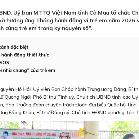
UBND, Uỷ ban MTTQ Việt Nam tỉnh Cà Mau tổ chức C
m và hưởng ứng Tháng hành động vì trẻ em năm 2026 v
h cùng trẻ em trong kỷ nguyên số”.
cảnh đặc biệt
 hành động thiết thực
 SOS
i nhà chung” của trẻ em
Nguyễn Hồ Hải, Uỷ viên Ban Chấp hành Trung ương Đảng, Bí th
 Lữ Quang Ngời, Phó Bí thư Tỉnh uỷ, Chủ tịch UBND tỉnh; các Uỷ
, Phó Trưởng đoàn chuyên trách Đoàn đại biểu Quốc hội tỉnh
ương Đăng Khoa, Bí thư Đảng uỷ, Chủ tịch HĐND phường Tân 