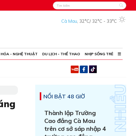
Cà Mau
,
32°C
/
32°C
-
33°C
 HÓA - NGHỆ THUẬT
DU LỊCH - THỂ THAO
NHỊP SỐNG TRẺ
NỔI BẬT 48 GIỜ
háng
Thành lập Trường
Cao đẳng Cà Mau
trên cơ sở sáp nhập 4