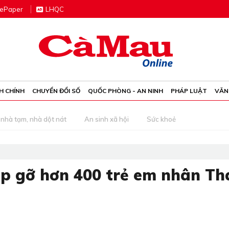
e
P
aper
LHQC
H CHÍNH
CHUYỂN ĐỔI SỐ
QUỐC PHÒNG - AN NINH
PHÁP LUẬT
VĂN
nhà tạm, nhà dột nát
An sinh xã hội
Sức khoẻ
ặp gỡ hơn 400 trẻ em nhân T