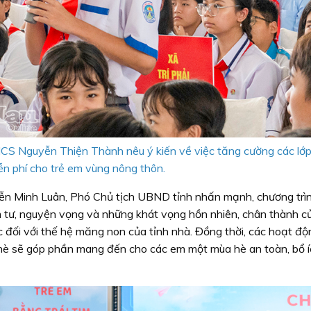
S Nguyễn Thiện Thành nêu ý kiến về việc tăng cường các lớp
ễn phí cho trẻ em vùng nông thôn.
uyễn Minh Luân, Phó Chủ tịch UBND tỉnh nhấn mạnh, chương trì
âm tư, nguyện vọng và những khát vọng hồn nhiên, chân thành củ
 đối với thế hệ măng non của tỉnh nhà. Đồng thời, các hoạt độ
p hè sẽ góp phần mang đến cho các em một mùa hè an toàn, bổ 