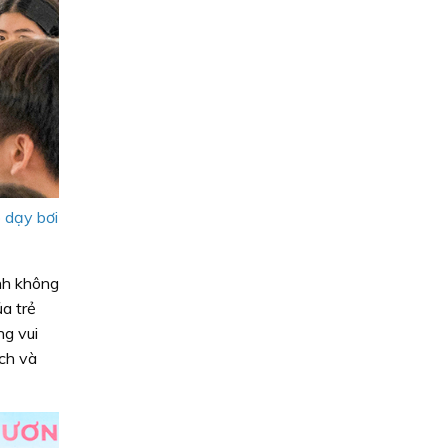
 dạy bơi
nh không
a trẻ
ng vui
ích và