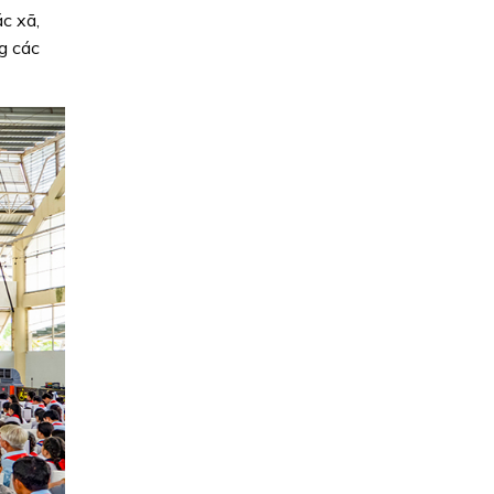
ác xã,
ng các