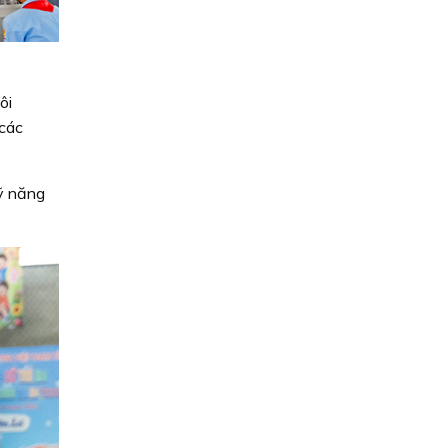
ôi
 các
ỹ năng