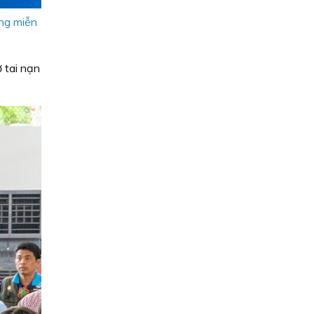
ng miễn
 tai nạn