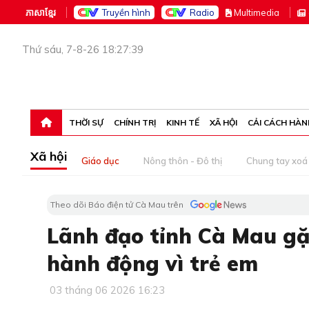
ភាសាខ្មែរ
Truyền hình
Radio
M
ultimedia
Thứ sáu, 7-8-26 18:27:39
THỜI SỰ
CHÍNH TRỊ
KINH TẾ
XÃ HỘI
CẢI CÁCH HÀN
Xã hội
Giáo dục
Nông thôn - Đô thị
Chung tay xoá 
Theo dõi Báo điện tử Cà Mau trên
Lãnh đạo tỉnh Cà Mau g
hành động vì trẻ em
03 tháng 06 2026 16:23