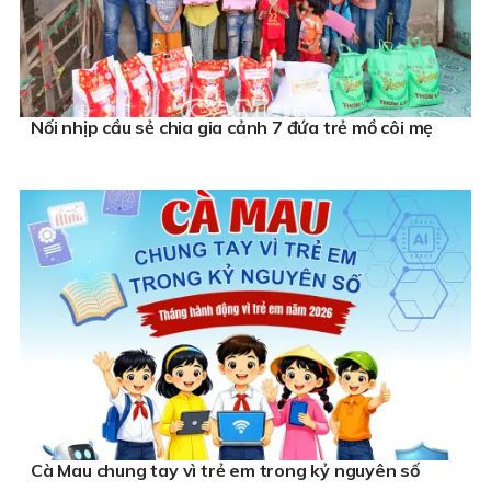
Nối nhịp cầu sẻ chia gia cảnh 7 đứa trẻ mồ côi mẹ
Cà Mau chung tay vì trẻ em trong kỷ nguyên số