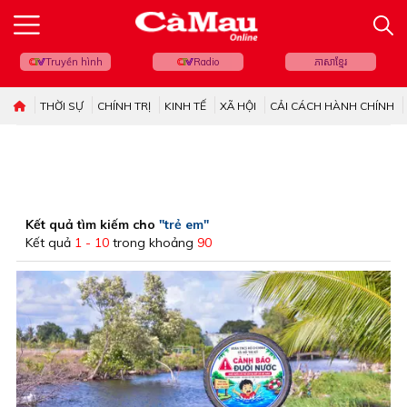
Truyền hình
Radio
ភាសាខ្មែរ
THỜI SỰ
CHÍNH TRỊ
KINH TẾ
XÃ HỘI
CẢI CÁCH HÀNH CHÍNH
Kết quả tìm kiếm cho
"trẻ em"
Kết quả
1 - 10
trong khoảng
90