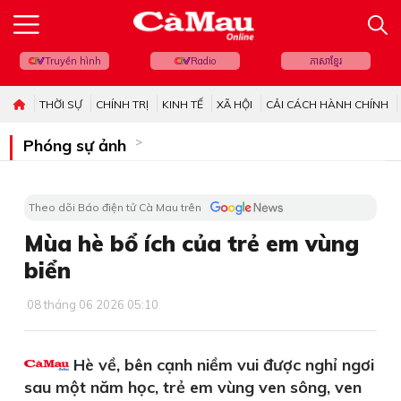
Truyền hình
Radio
ភាសាខ្មែរ
THỜI SỰ
CHÍNH TRỊ
KINH TẾ
XÃ HỘI
CẢI CÁCH HÀNH CHÍNH
Phóng sự ảnh
Theo dõi Báo điện tử Cà Mau trên
Mùa hè bổ ích của trẻ em vùng
biển
08 tháng 06 2026 05:10
Hè về, bên cạnh niềm vui được nghỉ ngơi
sau một năm học, trẻ em vùng ven sông, ven