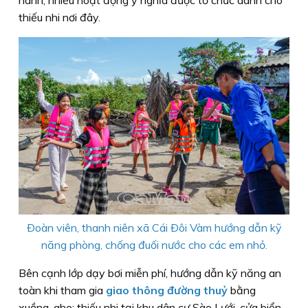
thiếu nhi nơi đây.
Ðoàn viên, thanh niên xã Cái Ðôi Vàm hướng dẫn kỹ
năng phòng, chống đuối nước cho các em nhỏ.
Bên cạnh lớp dạy bơi miễn phí, hướng dẫn kỹ năng an
toàn khi tham gia
giao thông đường thuỷ
bằng
xuồng, ghe; thiếu nhi tại khu dân cư Sào Lưới, cửa biển