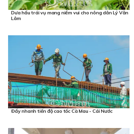
Dưa hấu trái vụ mang niềm vui cho nông dân Lý Văn
Lâm
Ðẩy nhanh tiến độ cao tốc Cà Mau - Cái Nước