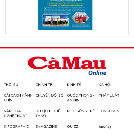
THỜI SỰ
CHÍNH TRỊ
KINH TẾ
XÃ HỘI
CẢI CÁCH HÀNH
CHUYỂN ĐỔI SỐ
QUỐC PHÒNG -
PHÁP LUẬT
CHÍNH
AN NINH
VĂN HÓA -
DU LỊCH - THỂ
NHỊP SỐNG TRẺ
LONGFORM
NGHỆ THUẬT
THAO
INFOGRAPHIC
EMAGAZINE
QUIZZ
ភាសាខ្មែរ