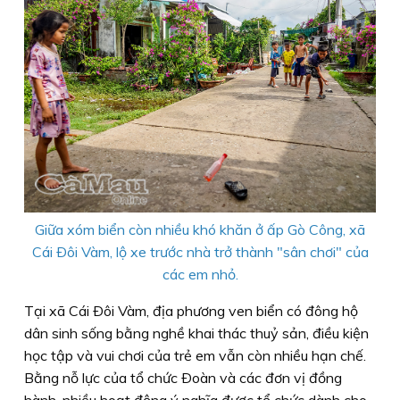
Giữa xóm biển còn nhiều khó khăn ở ấp Gò Công, xã
Cái Ðôi Vàm, lộ xe trước nhà trở thành "sân chơi" của
các em nhỏ.
Tại xã Cái Ðôi Vàm, địa phương ven biển có đông hộ
dân sinh sống bằng nghề khai thác thuỷ sản, điều kiện
học tập và vui chơi của trẻ em vẫn còn nhiều hạn chế.
Bằng nỗ lực của tổ chức Ðoàn và các đơn vị đồng
hành, nhiều hoạt động ý nghĩa được tổ chức dành cho