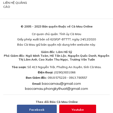
LIÊN HỆ QUẢNG
CÁO
© 2005 - 2023 Bản quyền thuộc về Cà Mau Online
Cơ quan chủ quản: Tỉnh ủy Cà Mau
Giấy phép xuất bản số 620/GP-BTTTT, ngày 24/12/2020
Báo Cà Mau giữ bản quyền nội dung trên website này.
Giám đốc: Lâm Hồ Sỹ
Phó Giám đốc: Ngô Minh Toàn, Hồ Tấn Lộc, Nguyễn Quốc Danh, Nguyễn
Thị Lâm Anh, Cao Xuân Thu Ngọc, Trương Văn Tuấn
Tòa soạn:
Số 413 Nguyễn Trãi, Phường An Xuyên, tỉnh Cà Mau.
Điện thoại:
(0290)3831066
Ban Giám đốc:
0918.575228 - 0913.780557
baocamau@gmail.com
Email:
baocamau.phongkythuat@gmail.com
Theo dõi Báo Cà Mau Online
Facebook
Youtube