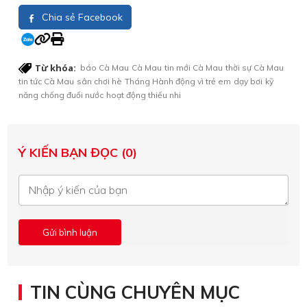
Chia sẻ Facebook
Từ khóa:
báo Cà Mau
Cà Mau
tin mới Cà Mau
thời sự Cà Mau
tin tức Cà Mau
sân chơi hè
Tháng Hành động vì trẻ em
dạy bơi
kỹ
năng chống đuối nước
hoạt động thiếu nhi
Ý KIẾN BẠN ĐỌC (0)
TIN CÙNG CHUYÊN MỤC