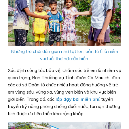
Những trò chơi dân gian như tạt lon, oẳn tù tì là niềm
vui tuổi thơ nơi cửa biển.
Xác định công tác bảo vệ, chăm sóc trẻ em là nhiệm vụ
quan trọng, Ban Thường vụ Tỉnh đoàn Cà Mau chỉ đạo
các cơ sở Ðoàn tổ chức nhiều hoạt động hướng về trẻ
em vùng sâu, vùng xa, vùng ven biển và khu vực biên
giới biển. Trong đó, các
lớp dạy bơi miễn phí
, tuyên
truyền kỹ năng phòng chống đuối nước, tai nạn thương
tích được ưu tiên triển khai rộng khắp.