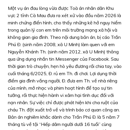
Một vụ án đau lòng vừa được Toà án nhân dân Khu
vực 2 tỉnh Cà Mau đưa ra xét xử vào đầu năm 2026 là
minh chứng điển hình, cho thấy những kẽ hở nguy hiểm
trong quản lý con em trên môi trường mạng xã hội và
không gian gia đình. Theo nội dung bản án, bị cáo Trần
Phú Ð. (sinh năm 2008, xã U Minh) làm quen với em
Nguyễn Khánh Th. (sinh năm 2012, xã U Minh) thông
qua ứng dụng nhắn tin Messenger của Facebook. Sau
thời gian trò chuyện, hẹn hò yêu đương rồi chia tay, vào
cuối tháng 6/2025, Ð. rủ em Th. đi chơi. Lợi dụng thời
điểm gia đình vắng người, Ð. đưa em Th. về nhà riêng
của mình, mở nhạc và phim hoạt hình để tạo sự tin
tưởng, rồi thực hiện hành vi xâm hại tình dục đối với
nạn nhân. Sự việc chỉ được phát hiện khi cha ruột của
cháu Th. đột xuất trở về và trình báo cơ quan công an.
Bản án nghiêm khắc dành cho Trần Phú Ð. là 5 năm 7
tháng tù về tội “Hiếp dâm người dưới 16 tuổi” cùng