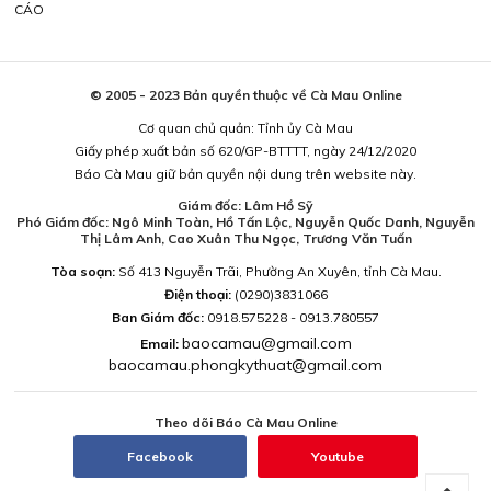
CÁO
© 2005 - 2023 Bản quyền thuộc về Cà Mau Online
Cơ quan chủ quản: Tỉnh ủy Cà Mau
Giấy phép xuất bản số 620/GP-BTTTT, ngày 24/12/2020
Báo Cà Mau giữ bản quyền nội dung trên website này.
Giám đốc: Lâm Hồ Sỹ
Phó Giám đốc: Ngô Minh Toàn, Hồ Tấn Lộc, Nguyễn Quốc Danh, Nguyễn
Thị Lâm Anh, Cao Xuân Thu Ngọc, Trương Văn Tuấn
Tòa soạn:
Số 413 Nguyễn Trãi, Phường An Xuyên, tỉnh Cà Mau.
Điện thoại:
(0290)3831066
Ban Giám đốc:
0918.575228 - 0913.780557
baocamau@gmail.com
Email:
baocamau.phongkythuat@gmail.com
Theo dõi Báo Cà Mau Online
Facebook
Youtube