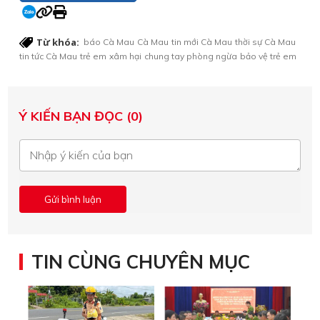
Từ khóa:
báo Cà Mau
Cà Mau
tin mới Cà Mau
thời sự Cà Mau
tin tức Cà Mau
trẻ em
xâm hại
chung tay phòng ngừa
bảo vệ trẻ em
Ý KIẾN BẠN ĐỌC (0)
TIN CÙNG CHUYÊN MỤC