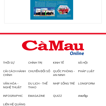
THỜI SỰ
CHÍNH TRỊ
KINH TẾ
XÃ HỘI
CẢI CÁCH HÀNH
CHUYỂN ĐỔI SỐ
QUỐC PHÒNG -
PHÁP LUẬT
CHÍNH
AN NINH
VĂN HÓA -
DU LỊCH - THỂ
NHỊP SỐNG TRẺ
LONGFORM
NGHỆ THUẬT
THAO
INFOGRAPHIC
EMAGAZINE
QUIZZ
ភាសាខ្មែរ
LIÊN HỆ QUẢNG