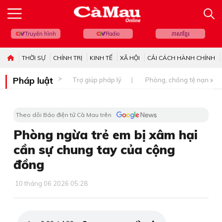
Truyền hình
Radio
ភាសាខ្មែរ
THỜI SỰ
CHÍNH TRỊ
KINH TẾ
XÃ HỘI
CẢI CÁCH HÀNH CHÍNH
Pháp luật
Trợ giúp pháp lý
Phòng, chống tệ nạn xã 
Theo dõi Báo điện tử Cà Mau trên
Phòng ngừa trẻ em bị xâm hại
cần sự chung tay của cộng
đồng
10 tháng 06 2026 05:28