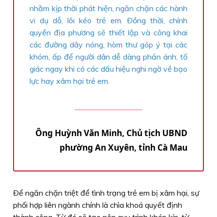
nhằm kịp thời phát hiện, ngăn chặn các hành
vi dụ dỗ, lôi kéo trẻ em. Ðồng thời, chính
quyền địa phương sẽ thiết lập và công khai
các đường dây nóng, hòm thư góp ý tại các
khóm, ấp để người dân dễ dàng phản ánh, tố
giác ngay khi có các dấu hiệu nghi ngờ về bạo
lực hay xâm hại trẻ em.
Ông Huỳnh Văn Minh, Chủ tịch UBND
phường An Xuyên, tỉnh Cà Mau
Ðể ngăn chặn triệt để tình trạng trẻ em bị xâm hại, sự
phối hợp liên ngành chính là chìa khoá quyết định
thành công. Từ đó sẽ tạo nên quy trình khép kín, từ