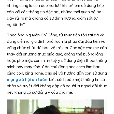
nhưng cũng là con dao hai lưỡi khi trẻ em dễ dàng tiếp
cận với các thông tin độc hại, những mối quan hệ ảo
đầy rủi ro mà không có sự định hướng, giám sát từ
người lớn".
Theo ông Nguyễn Chí Công, từ thực tiễn tồn tại đã và
đang diễn ra, gia đình phải luôn là pháo đài đầu tiên và
vững chắc nhất để bảo vệ trẻ em. Các bậc cha mẹ cần
thay đổi phương thức giáo dục, không thể buông lỏng
hoặc phó mặc con mình tuỳ ý sử dụng điện thoại thông
minh hay máy tính. Cần chủ động học cách làm bạn
cùng con, lắng nghe, chia sẻ và hướng dẫn con sử dụng
mạng xã hội an toàn
; biết cách bảo mật thông tin cá
nhân và tuyệt đối không gặp gỡ người lạ ngoài đời thực
nếu không có sự đồng ý của cha mẹ.