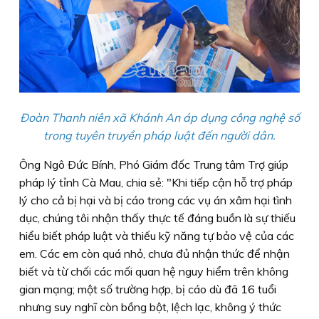
Ðoàn Thanh niên xã Khánh An áp dụng công nghệ số
trong tuyên truyền pháp luật đến người dân.
Ông Ngô Ðức Bính, Phó Giám đốc Trung tâm Trợ giúp
pháp lý tỉnh Cà Mau, chia sẻ: "Khi tiếp cận hỗ trợ pháp
lý cho cả bị hại và bị cáo trong các vụ án xâm hại tình
dục, chúng tôi nhận thấy thực tế đáng buồn là sự thiếu
hiểu biết pháp luật và thiếu kỹ năng tự bảo vệ của các
em. Các em còn quá nhỏ, chưa đủ nhận thức để nhận
biết và từ chối các mối quan hệ nguy hiểm trên không
gian mạng; một số trường hợp, bị cáo dù đã 16 tuổi
nhưng suy nghĩ còn bồng bột, lệch lạc, không ý thức