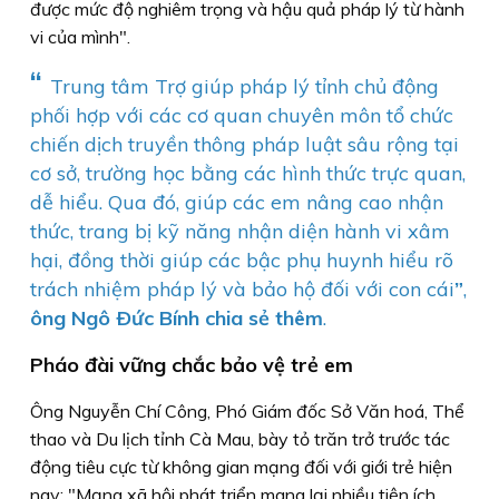
được mức độ nghiêm trọng và hậu quả pháp lý từ hành
vi của mình".
“
Trung tâm Trợ giúp pháp lý tỉnh chủ động
phối hợp với các cơ quan chuyên môn tổ chức
chiến dịch truyền thông pháp luật sâu rộng tại
cơ sở, trường học bằng các hình thức trực quan,
dễ hiểu. Qua đó, giúp các em nâng cao nhận
thức, trang bị kỹ năng nhận diện hành vi xâm
hại, đồng thời giúp các bậc phụ huynh hiểu rõ
trách nhiệm pháp lý và bảo hộ đối với con cái
”
,
ông Ngô Ðức Bính chia sẻ thêm
.
Pháo đài vững chắc bảo vệ trẻ em
Ông Nguyễn Chí Công, Phó Giám đốc Sở Văn hoá, Thể
thao và Du lịch tỉnh Cà Mau, bày tỏ trăn trở trước tác
động tiêu cực từ không gian mạng đối với giới trẻ hiện
nay: "Mạng xã hội phát triển mang lại nhiều tiện ích