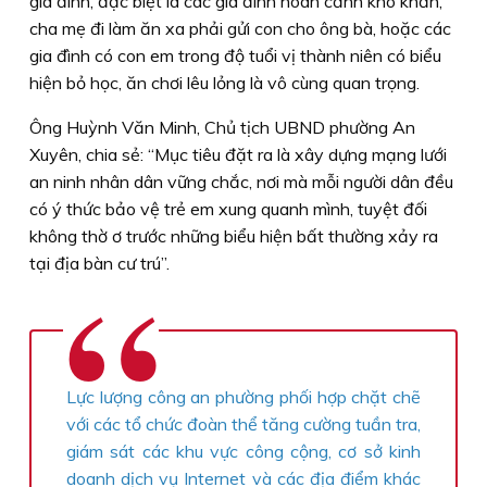
gia đình, đặc biệt là các gia đình hoàn cảnh khó khăn,
cha mẹ đi làm ăn xa phải gửi con cho ông bà, hoặc các
gia đình có con em trong độ tuổi vị thành niên có biểu
hiện bỏ học, ăn chơi lêu lỏng là vô cùng quan trọng.
Ông Huỳnh Văn Minh, Chủ tịch UBND phường An
Xuyên, chia sẻ: “Mục tiêu đặt ra là xây dựng mạng lưới
an ninh nhân dân vững chắc, nơi mà mỗi người dân đều
có ý thức bảo vệ trẻ em xung quanh mình, tuyệt đối
không thờ ơ trước những biểu hiện bất thường xảy ra
tại địa bàn cư trú”.
Lực lượng công an phường phối hợp chặt chẽ
với các tổ chức đoàn thể tăng cường tuần tra,
giám sát các khu vực công cộng, cơ sở kinh
doanh dịch vụ Internet và các địa điểm khác