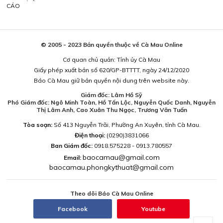
CÁO
© 2005 - 2023 Bản quyền thuộc về Cà Mau Online
Cơ quan chủ quản: Tỉnh ủy Cà Mau
Giấy phép xuất bản số 620/GP-BTTTT, ngày 24/12/2020
Báo Cà Mau giữ bản quyền nội dung trên website này.
Giám đốc: Lâm Hồ Sỹ
Phó Giám đốc: Ngô Minh Toàn, Hồ Tấn Lộc, Nguyễn Quốc Danh, Nguyễn
Thị Lâm Anh, Cao Xuân Thu Ngọc, Trương Văn Tuấn
Tòa soạn:
Số 413 Nguyễn Trãi, Phường An Xuyên, tỉnh Cà Mau.
Điện thoại:
(0290)3831066
Ban Giám đốc:
0918.575228 - 0913.780557
baocamau@gmail.com
Email:
baocamau.phongkythuat@gmail.com
Theo dõi Báo Cà Mau Online
Facebook
Youtube