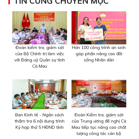
TIN CÙNG CHUYÊN MỤC
Đoàn kiểm tra, giám sát
Hơn 100 công trình an sinh
của Bộ Chính trị làm việc
góp phần nâng cao đời
với Đảng uỷ Quân sự tỉnh
sống Nhân dân
Cà Mau
Ban Kinh tế - Ngân sách
Đoàn Kiểm tra, giám sát
thẩm tra 6 nội dung trình
của Trung ương đề nghị Cà
Kỳ họp thứ 5 HĐND tỉnh
Mau tiếp tục nâng cao chất
lượng công tác cán bộ