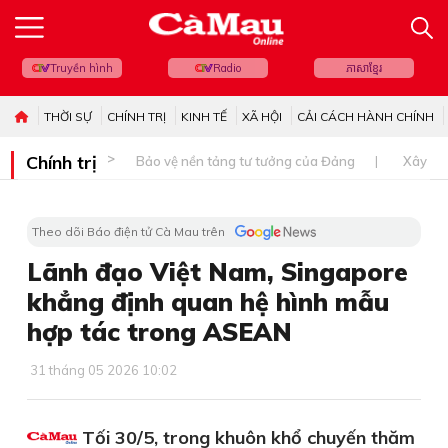
Truyền hình
Radio
ភាសាខ្មែរ
THỜI SỰ
CHÍNH TRỊ
KINH TẾ
XÃ HỘI
CẢI CÁCH HÀNH CHÍNH
Chính trị
Bảo vệ nền tảng tư tưởng của Đảng
Xây dự
Theo dõi Báo điện tử Cà Mau trên
Lãnh đạo Việt Nam, Singapore
khẳng định quan hệ hình mẫu
hợp tác trong ASEAN
31 tháng 05 2026 10:02
Tối 30/5, trong khuôn khổ chuyến thăm