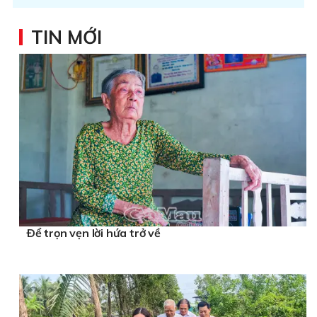
TIN MỚI
Ðể trọn vẹn lời hứa trở về