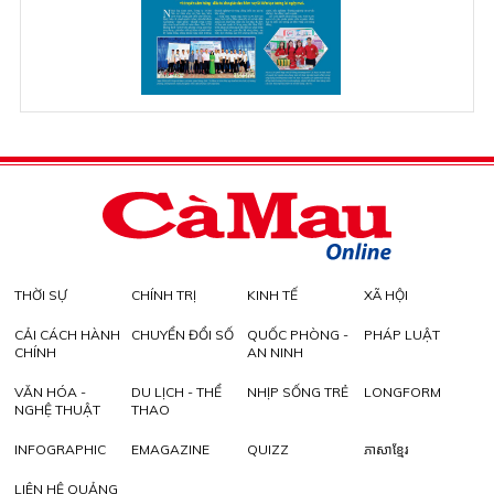
THỜI SỰ
CHÍNH TRỊ
KINH TẾ
XÃ HỘI
CẢI CÁCH HÀNH
CHUYỂN ĐỔI SỐ
QUỐC PHÒNG -
PHÁP LUẬT
CHÍNH
AN NINH
VĂN HÓA -
DU LỊCH - THỂ
NHỊP SỐNG TRẺ
LONGFORM
NGHỆ THUẬT
THAO
INFOGRAPHIC
EMAGAZINE
QUIZZ
ភាសាខ្មែរ
LIÊN HỆ QUẢNG