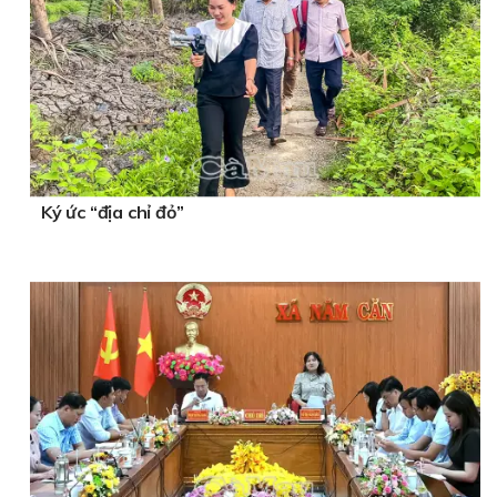
Ký ức “địa chỉ đỏ”