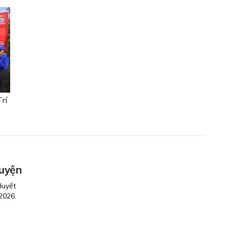
rí
guyện
Huyết
2026.