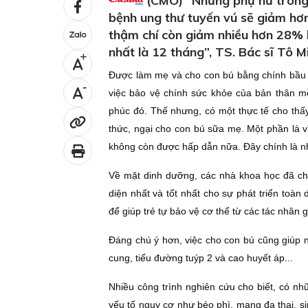
(CMO) “Những phụ nữ trong đ
bệnh ung thư tuyến vú sẽ giảm hơn
thậm chí còn giảm nhiều hơn 28% kh
nhất là 12 tháng”, TS. Bác sĩ Tô 
+
Được làm mẹ và cho con bú bằng chính bầu sữ
-
việc bảo vệ chính sức khỏe của bản thân 
phúc đó. Thế nhưng, có một thực tế cho thấ
thức, ngại cho con bú sữa mẹ. Một phần là v
không còn được hấp dẫn nữa. Đây chính là nh
Về mặt dinh dưỡng, các nhà khoa học đã chỉ
diện nhất và tốt nhất cho sự phát triển toàn
để giúp trẻ tự bảo vệ cơ thể từ các tác nhân 
Đáng chú ý hơn, việc cho con bú cũng giúp 
cung, tiểu đường tuýp 2 và cao huyết áp...
Nhiều công trình nghiên cứu cho biết, có nh
yếu tố nguy cơ như béo phì, mang đa thai, s