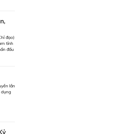
n,
Chỉ đạo)
am tỉnh
hấn đấu
n
uyền lần
g dụng
Kỷ