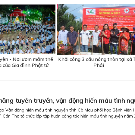
uyện - Nơi ươm mầm thế
Khởi công 3 cầu nông thôn tại xã T
a của Gia đình Phật tử
Phải
năng tuyên truyền, vận động hiến máu tình n
ạo Vận động hiến máu tình nguyện tỉnh Cà Mau phối hợp Bệnh viện 
P Cần Thơ tổ chức lớp tập huấn công tác hiến máu tình nguyện năm 