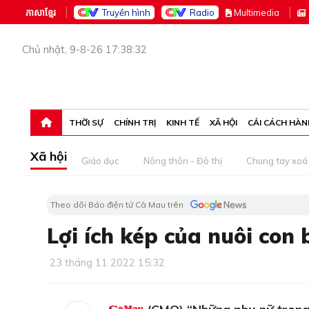
ភាសាខ្មែរ
Truyền hình
Radio
M
ultimedia
Chủ nhật, 9-8-26 17:38:32
THỜI SỰ
CHÍNH TRỊ
KINH TẾ
XÃ HỘI
CẢI CÁCH HÀN
Xã hội
Giáo dục
Nông thôn - Đô thị
Chung tay xoá 
Theo dõi Báo điện tử Cà Mau trên
Lợi ích kép của nuôi con
23 tháng 11 2022 15:32