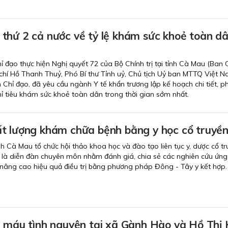
thứ 2 cả nước về tỷ lệ khám sức khoẻ toàn dâ
ỉ đạo thực hiện Nghị quyết 72 của Bộ Chính trị tại tỉnh Cà Mau (Ban 
chí Hồ Thanh Thuỷ, Phó Bí thư Tỉnh uỷ, Chủ tịch Uỷ ban MTTQ Việt N
Chỉ đạo, đã yêu cầu ngành Y tế khẩn trương lập kế hoạch chi tiết, p
 tiêu khám sức khoẻ toàn dân trong thời gian sớm nhất.
t lượng khám chữa bệnh bằng y học cổ truyề
nh Cà Mau tổ chức hội thảo khoa học và đào tạo liên tục y, dược cổ tr
 là diễn đàn chuyên môn nhằm đánh giá, chia sẻ các nghiên cứu ứn
 nâng cao hiệu quả điều trị bằng phương pháp Đông - Tây y kết hợp.
n máu tình nguyện tại xã Gành Hào và Hồ Thị 