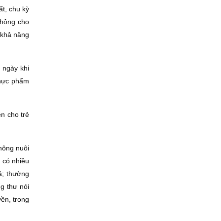
ất, chu kỳ
không cho
 khả năng
 ngày khi
thực phẩm
n cho trẻ
hông nuôi
 có nhiều
á; thường
g thư nói
yền, trong