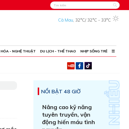
Cà Mau
,
32°C
/
32°C
-
33°C
 HÓA - NGHỆ THUẬT
DU LỊCH - THỂ THAO
NHỊP SỐNG TRẺ
NỔI BẬT 48 GIỜ
Nâng cao kỹ năng
tuyên truyền, vận
động hiến máu tình