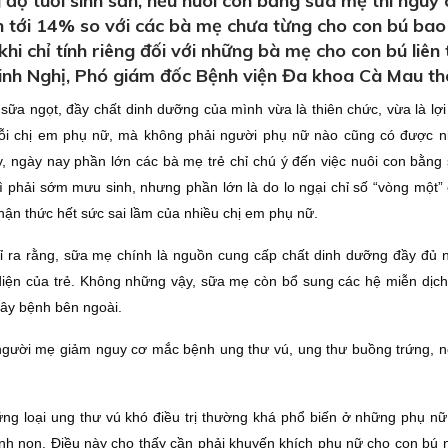
ộ tuổi sinh sản, nếu nuôi con bằng sữa mẹ thì nguy
 tới 14% so với các bà mẹ chưa từng cho con bú bao 
i chỉ tính riêng đối với những bà mẹ cho con bú liên t
Minh Nghị, Phó giám đốc Bệnh viện Đa khoa Cà Mau thô
a ngọt, đầy chất dinh dưỡng của mình vừa là thiên chức, vừa là lợi 
mỗi chị em phụ nữ, mà không phải người phụ nữ nào cũng có được 
y, ngày nay phần lớn các bà mẹ trẻ chỉ chú ý đến việc nuôi con bằng
ì phải sớm mưu sinh, nhưng phần lớn là do lo ngại chỉ số “vòng một”
ận thức hết sức sai lầm của nhiều chị em phụ nữ.
 ra rằng, sữa mẹ chính là nguồn cung cấp chất dinh dưỡng đầy đủ n
 diện của trẻ. Không những vậy, sữa mẹ còn bổ sung các hệ miễn dịch 
gây bệnh bên ngoài.
người mẹ giảm nguy cơ mắc bệnh ung thư vú, ung thư buồng trứng, n
ững loại ung thư vú khó điều trị thường khá phổ biến ở những phụ nữ
inh non. Điều này cho thấy cần phải khuyến khích phụ nữ cho con bú 