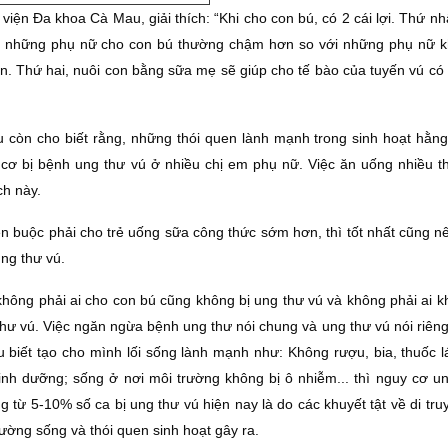
iện Đa khoa Cà Mau, giải thích: “Khi cho con bú, có 2 cái lợi. Thứ nh
 của những phụ nữ cho con bú thường chậm hơn so với những phụ nữ 
en. Thứ hai, nuôi con bằng sữa mẹ sẽ giúp cho tế bào của tuyến vú có
 còn cho biết rằng, những thói quen lành mạnh trong sinh hoạt hằng
cơ bị bệnh ung thư vú ở nhiều chị em phụ nữ. Việc ăn uống nhiều 
ch này.
n buộc phải cho trẻ uống sữa công thức sớm hơn, thì tốt nhất cũng nê
ng thư vú.
không phải ai cho con bú cũng không bị ung thư vú và không phải ai k
ư vú. Việc ngăn ngừa bệnh ung thư nói chung và ung thư vú nói riêng
 biết tạo cho mình lối sống lành mạnh như: Không rượu, bia, thuốc l
inh dưỡng; sống ở nơi môi trường không bị ô nhiễm... thì nguy cơ un
g từ 5-10% số ca bị ung thư vú hiện nay là do các khuyết tật về di tru
trường sống và thói quen sinh hoạt gây ra.