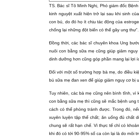
TS. Bác sĩ Tô Minh Nghị, Phó giám đốc Bệnh v
kinh nguyệt xuất hiện trở lại sau khi sinh
con bú, do đó họ ít chịu tác động của estrog
chống lại những đột biến có thể gây ung thư”.
Đồng thời, các bác sĩ chuyên khoa Ung bướu
nuôi con bằng sữa mẹ cũng giúp giảm nguy 
dinh dưỡng hơn cũng góp phần mang lại lợi í
Đối với một số trường hợp bà mẹ, do điều kiệ
bú sữa mẹ đan xen để giúp giảm nguy cơ bị u
Tuy nhiên, các bà mẹ cũng nên bình tĩnh, vì 
con bằng sữa mẹ thì cũng sẽ mắc bệnh ung th
cách có thể phòng tránh được. Trong đó, nếu
xuyên luyện tập thể chất; ăn uống đủ chất d
chung sẽ rất hạn chế. Vì thực tế chỉ có khoản
khi đó có tới 90-95% số ca còn lại là do môi 