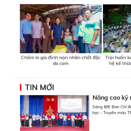
Chăm lo gia đình nạn nhân chất độc
Trại huấn l
da cam
hệ kế thừ
TIN MỚI
Nâng cao kỹ 
Sáng 8/8, Ban Chỉ đ
học - Truyền máu T