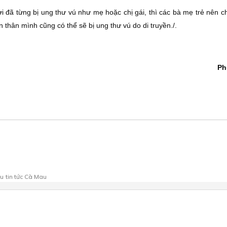
i đã từng bị ung thư vú như mẹ hoặc chị gái, thì các bà mẹ trẻ nên c
thân mình cũng có thể sẽ bị ung thư vú do di truyền./.
Ph
au
tin tức Cà Mau