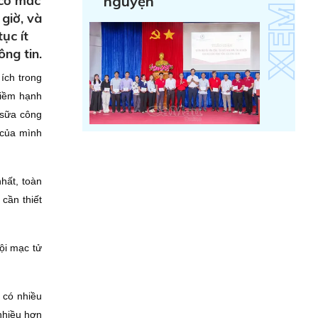
 cơ mắc
nguyện
giờ, và
ục ít
ng tin.
ích trong
niềm hạnh
 sữa công
 của mình
hất, toàn
cần thiết
ội mạc tử
 có nhiều
nhiều hơn