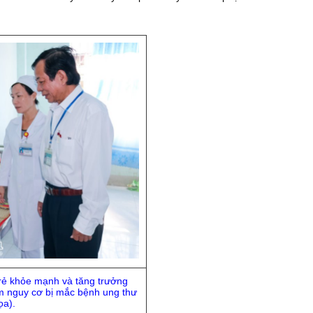
rẻ khỏe mạnh và tăng trưởng
m nguy cơ bị mắc bệnh ung thư
ọa).