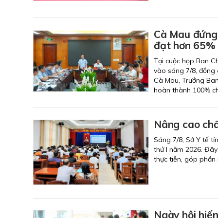
Cà Mau đứng 
đạt hơn 65%
Tại cuộc họp Ban Ch
vào sáng 7/8, đồng 
Cà Mau, Trưởng Ban 
hoàn thành 100% chỉ
Nâng cao chấ
Sáng 7/8, Sở Y tế tỉ
thứ I năm 2026. Đây
thực tiễn, góp phần
Ngày hội hiế