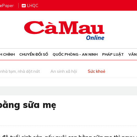
e
P
aper
LHQC
H CHÍNH
CHUYỂN ĐỔI SỐ
QUỐC PHÒNG - AN NINH
PHÁP LUẬT
VĂN
nhà tạm, nhà dột nát
An sinh xã hội
Sức khoẻ
 bằng sữa mẹ