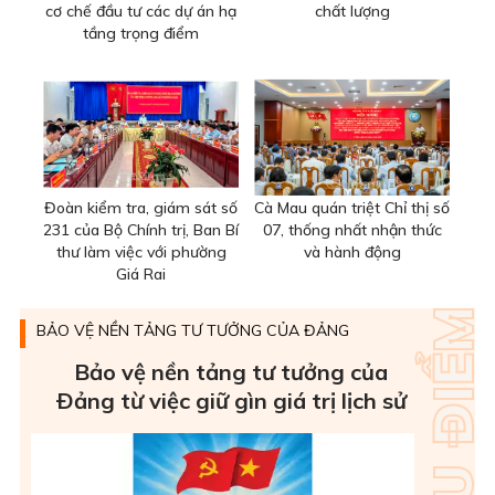
cơ chế đầu tư các dự án hạ
chất lượng
tầng trọng điểm
Đoàn kiểm tra, giám sát số
Cà Mau quán triệt Chỉ thị số
231 của Bộ Chính trị, Ban Bí
07, thống nhất nhận thức
thư làm việc với phường
và hành động
Giá Rai
BẢO VỆ NỀN TẢNG TƯ TƯỞNG CỦA ĐẢNG
Bảo vệ nền tảng tư tưởng của
Ðảng từ việc giữ gìn giá trị lịch sử