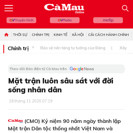
Truyền hình
Radio
ភាសាខ្មែរ
THỜI SỰ
CHÍNH TRỊ
KINH TẾ
XÃ HỘI
CẢI CÁCH HÀNH CHÍNH
Chính trị
Bảo vệ nền tảng tư tưởng của Đảng
Xây dự
Theo dõi Báo điện tử Cà Mau trên
Mặt trận luôn sâu sát với đời
sống nhân dân
18 tháng 11 2020 07:19
(CMO) Kỷ niệm 90 năm ngày thành lập
Mặt trận Dân tộc thống nhất Việt Nam và