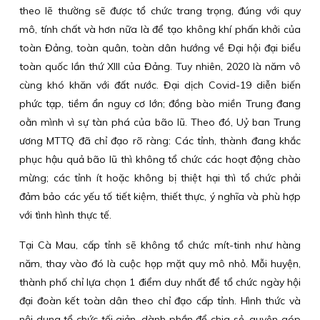
theo lẽ thường sẽ được tổ chức trang trọng, đúng với quy
mô, tính chất và hơn nữa là để tạo không khí phấn khởi của
toàn Đảng, toàn quân, toàn dân hướng về Đại hội đại biểu
toàn quốc lần thứ XIII của Đảng. Tuy nhiên, 2020 là năm vô
cùng khó khăn với đất nước. Đại dịch Covid-19 diễn biến
phức tạp, tiềm ẩn nguy cơ lớn; đồng bào miền Trung đang
oằn mình vì sự tàn phá của bão lũ. Theo đó, Uỷ ban Trung
ương MTTQ đã chỉ đạo rõ ràng: Các tỉnh, thành đang khắc
phục hậu quả bão lũ thì không tổ chức các hoạt động chào
mừng; các tỉnh ít hoặc không bị thiệt hại thì tổ chức phải
đảm bảo các yếu tố tiết kiệm, thiết thực, ý nghĩa và phù hợp
với tình hình thực tế.
Tại Cà Mau, cấp tỉnh sẽ không tổ chức mít-tinh như hàng
năm, thay vào đó là cuộc họp mặt quy mô nhỏ. Mỗi huyện,
thành phố chỉ lựa chọn 1 điểm duy nhất để tổ chức ngày hội
đại đoàn kết toàn dân theo chỉ đạo cấp tỉnh. Hình thức và
nội dung tổ chức tối giản, dành phần để chia sẻ, quyên góp