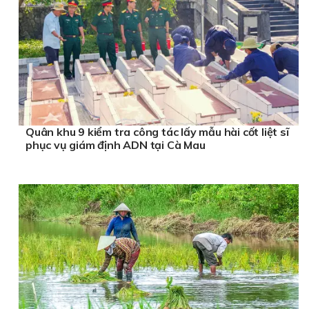
Quân khu 9 kiểm tra công tác lấy mẫu hài cốt liệt sĩ
phục vụ giám định ADN tại Cà Mau