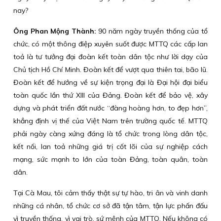
nay?
Ông Phan Mộng Thành:
90 năm ngày truyền thống của tổ
chức, có một thông điệp xuyên suốt được MTTQ các cấp lan
toả là tư tưởng đại đoàn kết toàn dân tộc như lời dạy của
Chủ tịch Hồ Chí Minh. Đoàn kết để vượt qua thiên tai, bão lũ.
Đoàn kết để hướng về sự kiện trọng đại là Đại hội đại biểu
toàn quốc lần thứ XIII của Đảng. Đoàn kết để bảo vệ, xây
dựng và phát triển đất nước “đàng hoàng hơn, to đẹp hơn”,
khẳng định vị thế của Việt Nam trên trường quốc tế. MTTQ
phải ngày càng xứng đáng là tổ chức trong lòng dân tộc,
kết nối, lan toả những giá trị cốt lõi của sự nghiệp cách
mạng, sức mạnh to lớn của toàn Đảng, toàn quân, toàn
dân.
Tại Cà Mau, tôi cảm thấy thật sự tự hào, tri ân và vinh danh
những cá nhân, tổ chức cơ sở đã tận tâm, tận lực phấn đấu
vì truyền thống, vì vai trò, sứ mệnh của MTTQ. Nếu không có