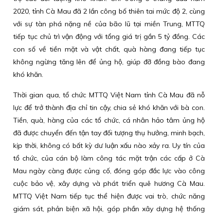
2020, tỉnh Cà Mau đã 2 lần công bố thiên tai mức độ 2, cùng
với sự tàn phá nặng nề của bão lũ tại miền Trung, MTTQ
tiếp tục chủ trì vận động với tổng giá trị gần 5 tỷ đồng. Các
con số về tiền mặt và vật chất, quà hàng đang tiếp tục
không ngừng tăng lên để ủng hộ, giúp đỡ đồng bào đang
khó khăn.
Thời gian qua, tổ chức MTTQ Việt Nam tỉnh Cà Mau đã nỗ
lực để trở thành địa chỉ tin cậy, chia sẻ khó khăn với bà con.
Tiền, quà, hàng của các tổ chức, cá nhân hảo tâm ủng hộ
đã được chuyển đến tận tay đối tượng thụ hưởng, minh bạch,
kịp thời, không có bất kỳ dư luận xấu nào xảy ra. Uy tín của
tổ chức, của cán bộ làm công tác mặt trận các cấp ở Cà
Mau ngày càng được củng cố, đóng góp đắc lực vào công
cuộc bảo vệ, xây dựng và phát triển quê hương Cà Mau.
MTTQ Việt Nam tiếp tục thể hiện được vai trò, chức năng
giám sát, phản biện xã hội, góp phần xây dựng hệ thống