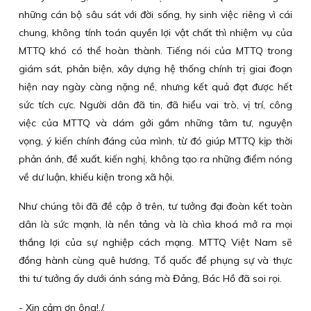
những cán bộ sâu sát với đời sống, hy sinh việc riêng vì cái
chung, không tính toán quyền lợi vật chất thì nhiệm vụ của
MTTQ khó có thể hoàn thành. Tiếng nói của MTTQ trong
giám sát, phản biện, xây dựng hệ thống chính trị giai đoạn
hiện nay ngày càng nặng nề, nhưng kết quả đạt được hết
sức tích cực. Người dân đã tin, đã hiểu vai trò, vị trí, công
việc của MTTQ và dám gởi gắm những tâm tư, nguyện
vọng, ý kiến chính đáng của mình, từ đó giúp MTTQ kịp thời
phản ánh, đề xuất, kiến nghị, không tạo ra những điểm nóng
về dư luận, khiếu kiện trong xã hội.
Như chúng tôi đã đề cập ở trên, tư tưởng đại đoàn kết toàn
dân là sức mạnh, là nền tảng và là chìa khoá mở ra mọi
thắng lợi của sự nghiệp cách mạng. MTTQ Việt Nam sẽ
đồng hành cùng quê hương, Tổ quốc để phụng sự và thực
thi tư tưởng ấy dưới ánh sáng mà Đảng, Bác Hồ đã soi rọi.
- Xin cảm ơn ông!./.