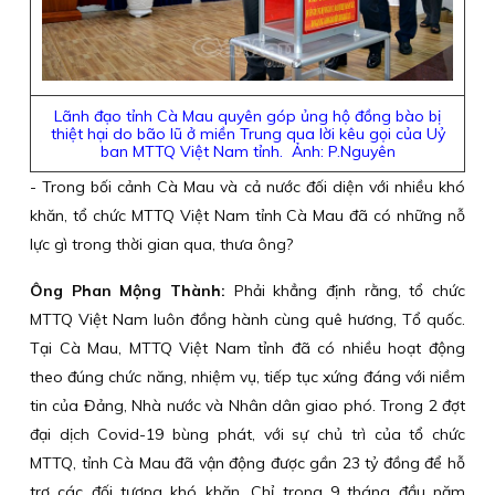
Lãnh đạo tỉnh Cà Mau quyên góp ủng hộ đồng bào bị
thiệt hại do bão lũ ở miền Trung qua lời kêu gọi của Uỷ
ban MTTQ Việt Nam tỉnh. Ảnh: P.Nguyên
- Trong bối cảnh Cà Mau và cả nước đối diện với nhiều khó
khăn, tổ chức MTTQ Việt Nam tỉnh Cà Mau đã có những nỗ
lực gì trong thời gian qua, thưa ông?
Ông Phan Mộng Thành:
Phải khẳng định rằng, tổ chức
MTTQ Việt Nam luôn đồng hành cùng quê hương, Tổ quốc.
Tại Cà Mau, MTTQ Việt Nam tỉnh đã có nhiều hoạt động
theo đúng chức năng, nhiệm vụ, tiếp tục xứng đáng với niềm
tin của Đảng, Nhà nước và Nhân dân giao phó. Trong 2 đợt
đại dịch Covid-19 bùng phát, với sự chủ trì của tổ chức
MTTQ, tỉnh Cà Mau đã vận động được gần 23 tỷ đồng để hỗ
trợ các đối tượng khó khăn. Chỉ trong 9 tháng đầu năm