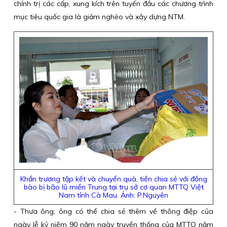
chính trị các cấp, xung kích trên tuyến đầu các chương trình
mục tiêu quốc gia là giảm nghèo và xây dựng NTM.
Khẩn trương tập kết và chuyển quà, tiền chia sẻ với đồng
bào bị bão lũ miền Trung tại trụ sở cơ quan MTTQ Việt
Nam tỉnh Cà Mau. Ảnh: P.Nguyên
- Thưa ông, ông có thể chia sẻ thêm về thông điệp của
ngày lễ kỷ niệm 90 năm ngày truyền thống của MTTQ năm