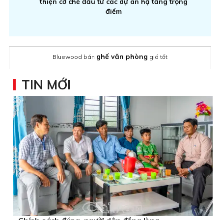
thiện cơ chế đầu tư các dự án hạ tầng trọng
điểm
ghế văn phòng
Bluewood bán
giá tốt
TIN MỚI