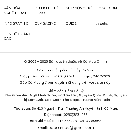
VĂN HÓA -
DU LỊCH - THỂ
NHỊP SỐNG TRẺ
LONGFORM
NGHỆ THUẬT
THAO
INFOGRAPHIC
EMAGAZINE
QUIZZ
ភាសាខ្មែរ
LIÊN HỆ QUẢNG
CÁO
© 2005 - 2023 Bản quyền thuộc về Cà Mau Online
Cơ quan chủ quản: Tỉnh ủy Cà Mau
Giấy phép xuất bản số 620/GP-BTTTT, ngày 24/12/2020
Báo Cà Mau giữ bản quyền nội dung trên website này.
Giám đốc: Lâm Hồ Sỹ
Phó Giám đốc: Ngô Minh Toàn, Hồ Tấn Lộc, Nguyễn Quốc Danh, Nguyễn
Thị Lâm Anh, Cao Xuân Thu Ngọc, Trương Văn Tuấn
Tòa soạn:
Số 413 Nguyễn Trãi, Phường An Xuyên, tỉnh Cà Mau.
Điện thoại:
(0290)3831066
Ban Giám đốc:
0918.575228 - 0913.780557
baocamau@gmail.com
Email: