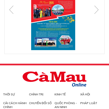
THỜI SỰ
CHÍNH TRỊ
KINH TẾ
XÃ HỘI
CẢI CÁCH HÀNH
CHUYỂN ĐỔI SỐ
QUỐC PHÒNG -
PHÁP LUẬT
CHÍNH
AN NINH