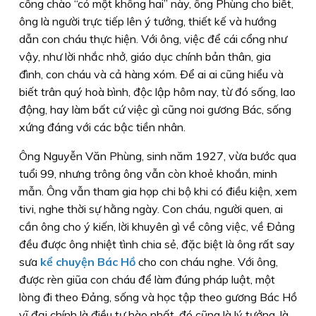
cổng chào “có một không hai” này, ông Phùng cho biết,
ông là người trực tiếp lên ý tưởng, thiết kế và hướng
dẫn con cháu thực hiện. Với ông, việc để cái cổng như
vậy, như lời nhắc nhở, giáo dục chính bản thân, gia
đình, con cháu và cả hàng xóm. Ðể ai ai cũng hiểu và
biết trân quý hoà bình, độc lập hôm nay, từ đó sống, lao
động, hay làm bất cứ việc gì cũng noi gương Bác, sống
xứng đáng với các bậc tiền nhân.
Ông Nguyễn Văn Phùng, sinh năm 1927, vừa bước qua
tuổi 99, nhưng trông ông vẫn còn khoẻ khoắn, minh
mẫn. Ông vẫn tham gia họp chi bộ khi có điều kiện, xem
tivi, nghe thời sự hằng ngày. Con cháu, người quen, ai
cần ông cho ý kiến, lời khuyên gì về công việc, về Ðảng
đều được ông nhiệt tình chia sẻ, đặc biệt là ông rất say
sưa
kể chuyện Bác Hồ
cho con cháu nghe. Với ông,
được rèn giũa con cháu để làm đúng pháp luật, một
lòng đi theo Ðảng, sống và học tập theo gương Bác Hồ
vĩ đại chính là điều tự hào nhất, đó cũng là lý tưởng, là