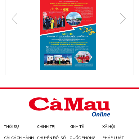
THỜI SỰ
CHÍNH TRỊ
KINH TẾ
XÃ HỘI
CẢI CÁCH HÀNH
CHUYỂN ĐỔI SỐ
QUỐC PHÒNG -
PHÁP LUẬT