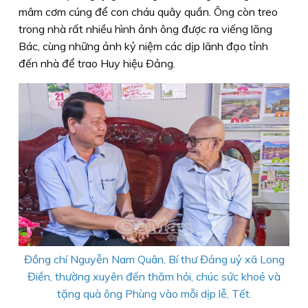
mâm cơm cúng để con cháu quây quần. Ông còn treo
trong nhà rất nhiều hình ảnh ông được ra viếng lăng
Bác, cùng những ảnh kỷ niệm các dịp lãnh đạo tỉnh
đến nhà để trao Huy hiệu Ðảng.
Đồng chí Nguyễn Nam Quân, Bí thư Đảng uỷ xã Long
Điền, thường xuyên đến thăm hỏi, chúc sức khoẻ và
tặng quà ông Phùng vào mỗi dịp lễ, Tết.