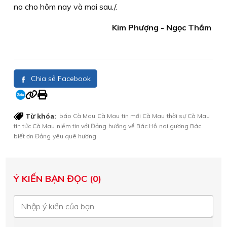
no cho hôm nay và mai sau./.
Kim Phượng - Ngọc Thắm
Chia sẻ Facebook
Từ khóa:
báo Cà Mau
Cà Mau
tin mới Cà Mau
thời sự Cà Mau
tin tức Cà Mau
niềm tin với Đảng
hướng về Bác Hồ
noi gương Bác
biết ơn Đảng
yêu quê hương
Ý KIẾN BẠN ĐỌC (0)