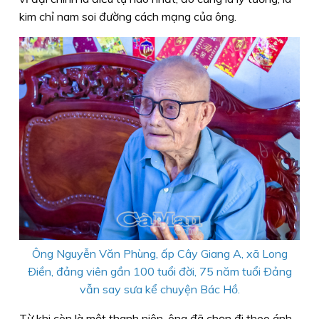
kim chỉ nam soi đường cách mạng của ông.
Ông Nguyễn Văn Phùng, ấp Cây Giang A, xã Long
Ðiền, đảng viên gần 100 tuổi đời, 75 năm tuổi Ðảng
vẫn say sưa kể chuyện Bác Hồ.
Từ khi còn là một thanh niên, ông đã chọn đi theo ánh