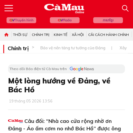
Truyền hình
Radio
ភាសាខ្មែរ
THỜI SỰ
CHÍNH TRỊ
KINH TẾ
XÃ HỘI
CẢI CÁCH HÀNH CHÍNH
Chính trị
Bảo vệ nền tảng tư tưởng của Đảng
Xây dự
Theo dõi Báo điện tử Cà Mau trên
Một lòng hướng về Ðảng, về
Bác Hồ
19 tháng 05 2026 13:56
Câu đối: “Nhà cao cửa rộng nhờ ơn
Ðảng - Áo ấm cơm no nhớ Bác Hồ” được ông