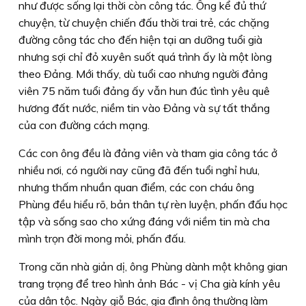
như được sống lại thời còn công tác. Ông kể đủ thứ
chuyện, từ chuyện chiến đấu thời trai trẻ, các chặng
đường công tác cho đến hiện tại an dưỡng tuổi già
nhưng sợi chỉ đỏ xuyên suốt quá trình ấy là một lòng
theo Ðảng. Mới thấy, dù tuổi cao nhưng người đảng
viên 75 năm tuổi đảng ấy vẫn hun đúc tình yêu quê
hương đất nước, niềm tin vào Ðảng và sự tất thắng
của con đường cách mạng.
Các con ông đều là đảng viên và tham gia công tác ở
nhiều nơi, có người nay cũng đã đến tuổi nghỉ hưu,
nhưng thấm nhuần quan điểm, các con cháu ông
Phùng đều hiểu rõ, bản thân tự rèn luyện, phấn đấu học
tập và sống sao cho xứng đáng với niềm tin mà cha
mình trọn đời mong mỏi, phấn đấu.
Trong căn nhà giản dị, ông Phùng dành một không gian
trang trọng để treo hình ảnh Bác - vị Cha già kính yêu
của dân tộc. Ngày giỗ Bác, gia đình ông thường làm