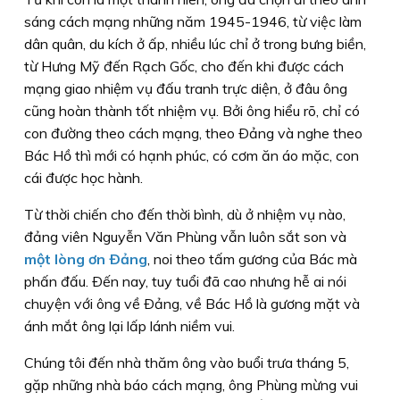
sáng cách mạng những năm 1945-1946, từ việc làm
dân quân, du kích ở ấp, nhiều lúc chỉ ở trong bưng biền,
từ Hưng Mỹ đến Rạch Gốc, cho đến khi được cách
mạng giao nhiệm vụ đấu tranh trực diện, ở đâu ông
cũng hoàn thành tốt nhiệm vụ. Bởi ông hiểu rõ, chỉ có
con đường theo cách mạng, theo Ðảng và nghe theo
Bác Hồ thì mới có hạnh phúc, có cơm ăn áo mặc, con
cái được học hành.
Từ thời chiến cho đến thời bình, dù ở nhiệm vụ nào,
đảng viên Nguyễn Văn Phùng vẫn luôn sắt son và
một lòng ơn Ðảng
, noi theo tấm gương của Bác mà
phấn đấu. Ðến nay, tuy tuổi đã cao nhưng hễ ai nói
chuyện với ông về Ðảng, về Bác Hồ là gương mặt và
ánh mắt ông lại lấp lánh niềm vui.
Chúng tôi đến nhà thăm ông vào buổi trưa tháng 5,
gặp những nhà báo cách mạng, ông Phùng mừng vui