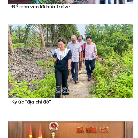
Ðể trọn vẹn lời hứa trở về
Ký ức “địa chỉ đỏ”