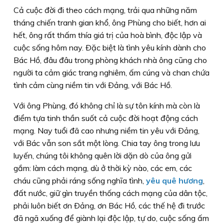
Cả cuộc đời đi theo cách mạng, trải qua những năm
tháng chiến tranh gian khổ, ông Phùng cho biết, hơn ai
hết, ông rất thấm thía giá trị của hoà bình, độc lập và
cuộc sống hôm nay. Ðặc biệt là tình yêu kính dành cho
Bác Hồ, đâu đâu trong phòng khách nhà ông cũng cho
người ta cảm giác trang nghiêm, ấm cúng và chan chứa
tình cảm cùng niềm tin với Ðảng, với Bác Hồ.
Với ông Phùng, đó không chỉ là sự tôn kính mà còn là
điểm tựa tinh thần suốt cả cuộc đời hoạt động cách
mạng. Nay tuổi đã cao nhưng niềm tin yêu với Ðảng,
với Bác vẫn son sắt một lòng. Chia tay ông trong lưu
luyến, chúng tôi không quên lời dặn dò của ông gửi
gắm: làm cách mạng, dù ở thời kỳ nào, các em, các
cháu cũng phải ráng sống nghĩa tình,
yêu quê hương
,
đất nước, giữ gìn truyền thống cách mạng của dân tộc,
phải luôn biết ơn Ðảng, ơn Bác Hồ, các thế hệ đi trước
đã ngã xuống để giành lại độc lập, tự do, cuộc sống ấm