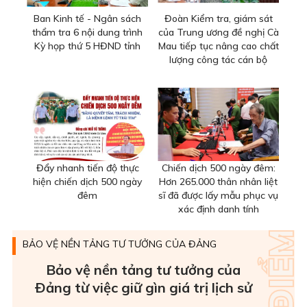
Ban Kinh tế - Ngân sách
Đoàn Kiểm tra, giám sát
thẩm tra 6 nội dung trình
của Trung ương đề nghị Cà
Kỳ họp thứ 5 HĐND tỉnh
Mau tiếp tục nâng cao chất
lượng công tác cán bộ
Đẩy nhanh tiến độ thực
Chiến dịch 500 ngày đêm:
hiện chiến dịch 500 ngày
Hơn 265.000 thân nhân liệt
đêm
sĩ đã được lấy mẫu phục vụ
xác định danh tính
BẢO VỆ NỀN TẢNG TƯ TƯỞNG CỦA ĐẢNG
Bảo vệ nền tảng tư tưởng của
Ðảng từ việc giữ gìn giá trị lịch sử