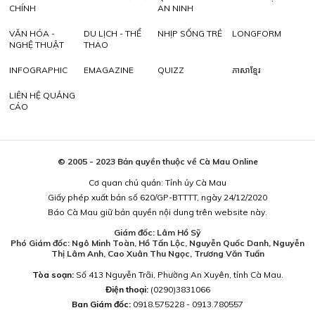
CHÍNH
AN NINH
VĂN HÓA -
DU LỊCH - THỂ
NHỊP SỐNG TRẺ
LONGFORM
NGHỆ THUẬT
THAO
INFOGRAPHIC
EMAGAZINE
QUIZZ
ភាសាខ្មែរ
LIÊN HỆ QUẢNG
CÁO
© 2005 - 2023 Bản quyền thuộc về Cà Mau Online
Cơ quan chủ quản: Tỉnh ủy Cà Mau
Giấy phép xuất bản số 620/GP-BTTTT, ngày 24/12/2020
Báo Cà Mau giữ bản quyền nội dung trên website này.
Giám đốc: Lâm Hồ Sỹ
Phó Giám đốc: Ngô Minh Toàn, Hồ Tấn Lộc, Nguyễn Quốc Danh, Nguyễn
Thị Lâm Anh, Cao Xuân Thu Ngọc, Trương Văn Tuấn
Tòa soạn:
Số 413 Nguyễn Trãi, Phường An Xuyên, tỉnh Cà Mau.
Điện thoại:
(0290)3831066
Ban Giám đốc:
0918.575228 - 0913.780557