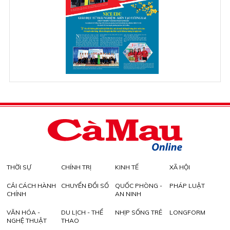
THỜI SỰ
CHÍNH TRỊ
KINH TẾ
XÃ HỘI
CẢI CÁCH HÀNH
CHUYỂN ĐỔI SỐ
QUỐC PHÒNG -
PHÁP LUẬT
CHÍNH
AN NINH
VĂN HÓA -
DU LỊCH - THỂ
NHỊP SỐNG TRẺ
LONGFORM
NGHỆ THUẬT
THAO