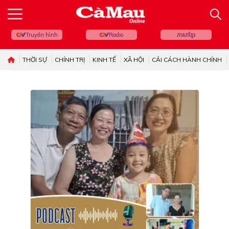
Truyền hình
Radio
ភាសាខ្មែរ
THỜI SỰ
CHÍNH TRỊ
KINH TẾ
XÃ HỘI
CẢI CÁCH HÀNH CHÍNH