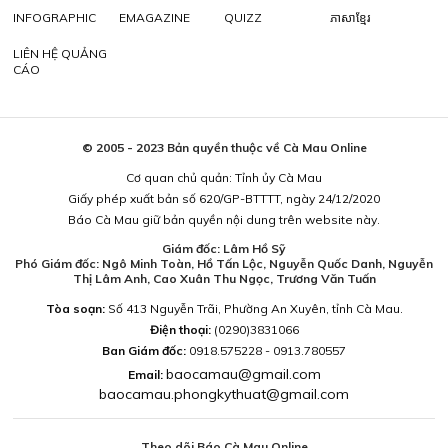
INFOGRAPHIC
EMAGAZINE
QUIZZ
ភាសាខ្មែរ
LIÊN HỆ QUẢNG
CÁO
© 2005 - 2023 Bản quyền thuộc về Cà Mau Online
Cơ quan chủ quản: Tỉnh ủy Cà Mau
Giấy phép xuất bản số 620/GP-BTTTT, ngày 24/12/2020
Báo Cà Mau giữ bản quyền nội dung trên website này.
Giám đốc: Lâm Hồ Sỹ
Phó Giám đốc: Ngô Minh Toàn, Hồ Tấn Lộc, Nguyễn Quốc Danh, Nguyễn
Thị Lâm Anh, Cao Xuân Thu Ngọc, Trương Văn Tuấn
Tòa soạn:
Số 413 Nguyễn Trãi, Phường An Xuyên, tỉnh Cà Mau.
Điện thoại:
(0290)3831066
Ban Giám đốc:
0918.575228 - 0913.780557
baocamau@gmail.com
Email:
baocamau.phongkythuat@gmail.com
Theo dõi Báo Cà Mau Online