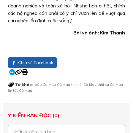
doanh nghiệp và toàn xã hội. Nhưng hơn ai hết, chính
các hộ nghèo cần phải có ý chí vươn lên để vượt qua
cái nghèo, ổn định cuộc sống./.
Bài và ảnh: Kim Thanh
Chia sẻ Facebook
Từ khóa:
báo Cà Mau
Cà Mau
tin mới Cà Mau
thời sự Cà Mau
tin tức Cà Mau
Ý KIẾN BẠN ĐỌC (0)