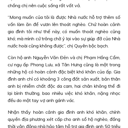
chồng chị nên cuộc sống rất vất vả.
“Mong muốn của tôi là được Nhà nước hỗ trợ thêm số
vốn làm ăn để vươn lên thoát nghèo. Chứ hoàn cảnh
gia đình tôi như thế này, có muốn thoát nghèo cũng
khó; mà mình cứ trông chờ ỷ lại vào sự giúp đỡ của Nhà
nước hoài cũng không được”, chị Quyên bộc bạch.
Còn hộ anh Nguyễn Văn Ðẻn và chị Phạm Hồng Cẩm,
cư ngụ ấp Phong Lưu, xã Tân Hưng cũng là một trong
những hộ có hoàn cảnh đặc biệt khó khăn của ấp. Gia
đình anh chỉ có khoảng 3 công đất sản xuất, bản thân
anh bị nhiễm chất độc da cam, hai chân không thể đi
lại bình thường, bao nhiêu việc khó khăn, nặng nhọc
đều do một tay vợ anh gánh vác.
Nhận thấy hoàn cảnh gia đình anh khó khăn, chính
quyền địa phương xét cấp cho anh sổ hộ nghèo, đồng
thời vận động nhà hảo tâm hỗ trợ gia đình anh 50 triệu