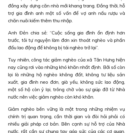
đồng xây dựng căn nhà mới khang trang. Ðồng thời, hỗ
trợ gia đình anh một số vốn để vợ anh nấu rượu và
chăn nuôi kiếm thêm thu nhập.
Anh Ðẻn chia sẻ: “Cuộc sống gia đình ổn định hơn
trước, tôi tự nguyện làm đơn xin thoát nghèo và phấn
đấu lao động để không bị tái nghèo trở lại”.
Tuy nhiên, công tác giảm nghèo của xã Tân Hưng hiện
nay cũng rơi vào những khó khăn nhất định. Bởi số còn
lại là những hộ nghèo không đất, không tư liệu sản
xuất, gia đình neo đơn, già yếu, không sức lao động,
một số hộ còn ỷ lại, trông chờ vào sự giúp đỡ từ Nhà
nước nên việc giảm nghèo còn khó khăn.
Giảm nghèo bền vững là một trong những nhiệm vụ
chính trị quan trọng, cần thời gian và đòi hỏi phải có
nhiều giải pháp cơ bản. Bên cạnh sự hỗ trợ của Nhà
nước, rất cần sự chung tay góp sức của các cơ quan,