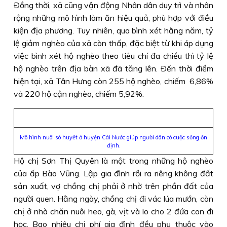
Ðồng thời, xã cũng vận động Nhân dân duy trì và nhân
rộng những mô hình làm ăn hiệu quả, phù hợp với điều
kiện địa phương. Tuy nhiên, qua bình xét hằng năm, tỷ
lệ giảm nghèo của xã còn thấp, đặc biệt từ khi áp dụng
việc bình xét hộ nghèo theo tiêu chí đa chiều thì tỷ lệ
hộ nghèo trên địa bàn xã đã tăng lên. Ðến thời điểm
hiện tại, xã Tân Hưng còn 255 hộ nghèo, chiếm 6,86%
và 220 hộ cận nghèo, chiếm 5,92%.
Mô hình nuôi sò huyết ở huyện Cái Nước giúp người dân có cuộc sống ổn
định.
Hộ chị Sơn Thị Quyên là một trong những hộ nghèo
của ấp Bào Vũng. Lập gia đình rồi ra riêng không đất
sản xuất, vợ chồng chị phải ở nhờ trên phần đất của
người quen. Hằng ngày, chồng chị đi vác lúa mướn, còn
chị ở nhà chăn nuôi heo, gà, vịt và lo cho 2 đứa con đi
học. Bao nhiêu chi phí gia đình đều phụ thuộc vào