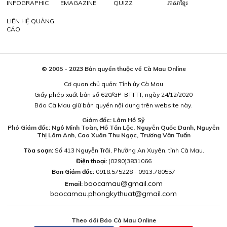
INFOGRAPHIC
EMAGAZINE
QUIZZ
ភាសាខ្មែរ
LIÊN HỆ QUẢNG
CÁO
© 2005 - 2023 Bản quyền thuộc về Cà Mau Online
Cơ quan chủ quản: Tỉnh ủy Cà Mau
Giấy phép xuất bản số 620/GP-BTTTT, ngày 24/12/2020
Báo Cà Mau giữ bản quyền nội dung trên website này.
Giám đốc: Lâm Hồ Sỹ
Phó Giám đốc: Ngô Minh Toàn, Hồ Tấn Lộc, Nguyễn Quốc Danh, Nguyễn
Thị Lâm Anh, Cao Xuân Thu Ngọc, Trương Văn Tuấn
Tòa soạn:
Số 413 Nguyễn Trãi, Phường An Xuyên, tỉnh Cà Mau.
Điện thoại:
(0290)3831066
Ban Giám đốc:
0918.575228 - 0913.780557
baocamau@gmail.com
Email:
baocamau.phongkythuat@gmail.com
Theo dõi Báo Cà Mau Online