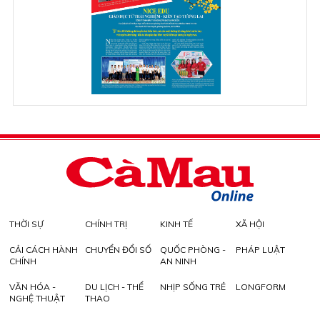
THỜI SỰ
CHÍNH TRỊ
KINH TẾ
XÃ HỘI
CẢI CÁCH HÀNH
CHUYỂN ĐỔI SỐ
QUỐC PHÒNG -
PHÁP LUẬT
CHÍNH
AN NINH
VĂN HÓA -
DU LỊCH - THỂ
NHỊP SỐNG TRẺ
LONGFORM
NGHỆ THUẬT
THAO