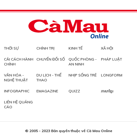
THỜI SỰ
CHÍNH TRỊ
KINH TẾ
XÃ HỘI
CẢI CÁCH HÀNH
CHUYỂN ĐỔI SỐ
QUỐC PHÒNG -
PHÁP LUẬT
CHÍNH
AN NINH
VĂN HÓA -
DU LỊCH - THỂ
NHỊP SỐNG TRẺ
LONGFORM
NGHỆ THUẬT
THAO
INFOGRAPHIC
EMAGAZINE
QUIZZ
ភាសាខ្មែរ
LIÊN HỆ QUẢNG
CÁO
© 2005 - 2023 Bản quyền thuộc về Cà Mau Online