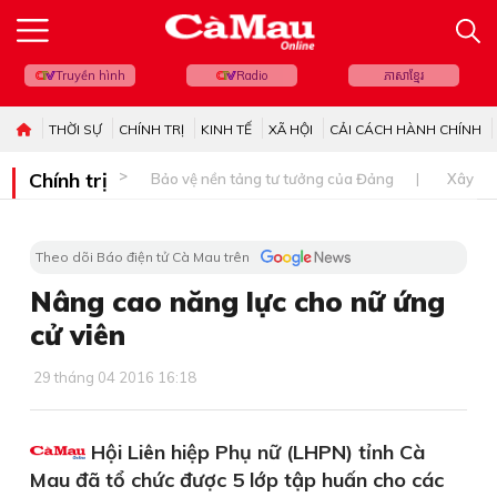
Truyền hình
Radio
ភាសាខ្មែរ
THỜI SỰ
CHÍNH TRỊ
KINH TẾ
XÃ HỘI
CẢI CÁCH HÀNH CHÍNH
Chính trị
Bảo vệ nền tảng tư tưởng của Đảng
Xây dự
Theo dõi Báo điện tử Cà Mau trên
Nâng cao năng lực cho nữ ứng
cử viên
29 tháng 04 2016 16:18
Hội Liên hiệp Phụ nữ (LHPN) tỉnh Cà
Mau đã tổ chức được 5 lớp tập huấn cho các