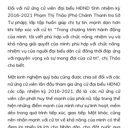
Ðối với nữ ứng cử viên đại biểu HÐND tỉnh nhiệm kỳ
2016-2021 Phạm Thị Thảo (Phó Chánh Thanh tra Sở
Tư pháp), lớp tập huấn giúp chị tự tin, mạnh dạn hơn
khi tiếp xúc với cử tri. "Trong chương trình hành động
của mình, tôi viết phù hợp với chức năng, nhiệm vụ và
khả năng giải quyết của mình; phù hợp với chức năng,
nhiệm vụ của người đại biểu dân cử, đồng thời đáp ứng
với nguyện vọng và sự mong đợi của cử tri", chị Thảo
cho biết.
Một kinh nghiệm quý báu cũng được chia sẻ đối với các
nữ ứng cử viên lần đầu tham gia ứng cử đại biểu HÐND
các cấp, nhiệm kỳ 2016-2021, đó là: các nữ ứng cử
viên cần phát huy thế mạnh của phái nữ, tập trung thể
hiện những điểm mạnh của mình như sự linh hoạt, mềm
dẻo trong quá trình tiếp xúc, giao tiếp. Mặt khác, cũng
nên nhấn mạnh với cử tri về khả năng của mình có thể
đem lại nhiều lợi ích cho Nhân dân, cho đất nước qua