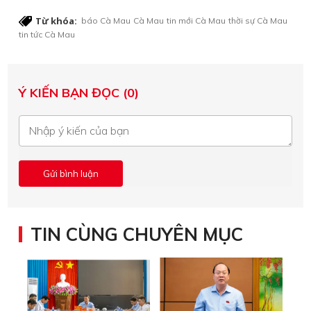
Từ khóa:
báo Cà Mau
Cà Mau
tin mới Cà Mau
thời sự Cà Mau
tin tức Cà Mau
Ý KIẾN BẠN ĐỌC (0)
TIN CÙNG CHUYÊN MỤC