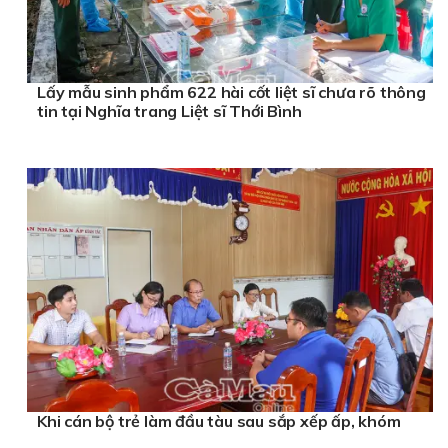
Lấy mẫu sinh phẩm 622 hài cốt liệt sĩ chưa rõ thông
tin tại Nghĩa trang Liệt sĩ Thới Bình
Khi cán bộ trẻ làm đầu tàu sau sắp xếp ấp, khóm