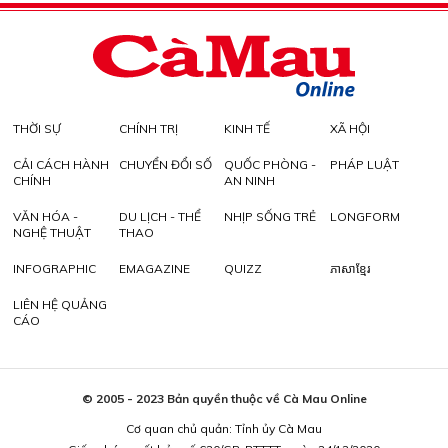
THỜI SỰ
CHÍNH TRỊ
KINH TẾ
XÃ HỘI
CẢI CÁCH HÀNH
CHUYỂN ĐỔI SỐ
QUỐC PHÒNG -
PHÁP LUẬT
CHÍNH
AN NINH
VĂN HÓA -
DU LỊCH - THỂ
NHỊP SỐNG TRẺ
LONGFORM
NGHỆ THUẬT
THAO
INFOGRAPHIC
EMAGAZINE
QUIZZ
ភាសាខ្មែរ
LIÊN HỆ QUẢNG
CÁO
© 2005 - 2023 Bản quyền thuộc về Cà Mau Online
Cơ quan chủ quản: Tỉnh ủy Cà Mau