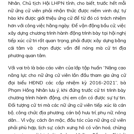
Nhân, Chủ tịch Hội LHPN tỉnh, cho biết, trước hết mỗi
nữ ứng cử viên phải nhận thức được niềm vinh dự, tự
hào khi được giới thiệu ứng cử để từ đó có trách nhiệm
hơn với công việc hằng ngày. Ðể vận động bầu cử, việc
xây dựng chương trình hành động trình bày tại hội nghị
tiếp xúc cử tri rất quan trọng, phải được xây dựng bằng
cái tâm và chọn được vấn đề nóng mà cử tri địa
phương quan tâm.
Với vai trò là báo cáo viên của lớp tập huấn “Nâng cao
năng lực cho nữ ứng cử viên lần đầu tham gia ứng cử
đại biểu HÐND các cấp nhiệm kỳ 2016-2021”, bà
Phạm Hồng Nhân lưu ý, khi đứng trước cử tri trình bày
chương trình hành động, chị em cần có được sự tự tin.
Ðối tượng cử tri mà các nữ ứng cử viên tiếp xúc là cán
bộ, công chức địa phương, cán bộ hưu trí, phụ nữ, nông
dân… Vì vậy, cách ăn mặc, đầu tóc của nữ ứng cử viên
phải phù hợp, lịch sự; cách xưng hô có văn hoá, chừng