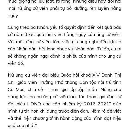
mực; giọng nói lưu loát, rõ ràng. Những điều này đòi hỏi
mỗi nữ ứng cử viên phải tự bồi dưỡng, rèn luyện hằng
ngày.
Cũng theo bà Nhân, yếu tố quyết định đến kết quả bầu
cử nằm ở kết quả làm việc hằng ngày của ứng cử viên.
Với một ứng cử viên, làm việc gì cũng nghĩ đến lợi ích
của Nhân dân, hết lòng phục vụ Nhân dân. Từ đó, cử tri
sẽ không ngần ngại dành lá phiếu của mình cho ứng cử
viên đó.
Nữ ứng cử viên đại biểu Quốc hội khoá XIV Danh Thị
Chi (giáo viên Trường Phổ thông Dân tộc nội trú tỉnh
Cà Mau) chia sẻ: "Tham gia lớp tập huấn “Nâng cao
năng lực cho nữ ứng cử viên lần đầu tham gia ứng cử
đại biểu HÐND các cấp nhiệm kỳ 2016-2021” giúp
mình tự tin hơn khi đứng trước diễn đàn. Nắm rõ để viết
và thể hiện chương trình hành động của mình đạt hiệu
quả cao nhất".