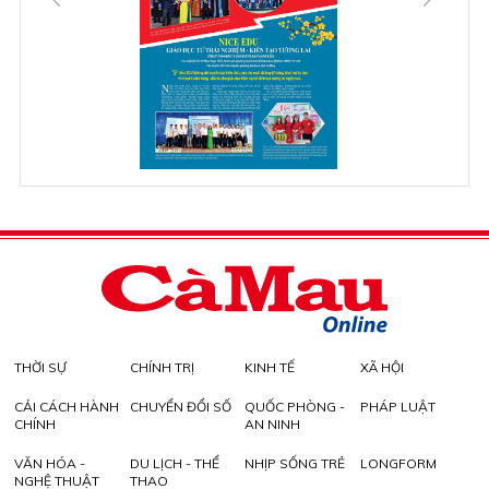
THỜI SỰ
CHÍNH TRỊ
KINH TẾ
XÃ HỘI
CẢI CÁCH HÀNH
CHUYỂN ĐỔI SỐ
QUỐC PHÒNG -
PHÁP LUẬT
CHÍNH
AN NINH
VĂN HÓA -
DU LỊCH - THỂ
NHỊP SỐNG TRẺ
LONGFORM
NGHỆ THUẬT
THAO