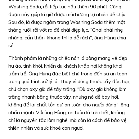
Washing Soda, rồi tiếp tục nấu thêm 90 phút. Công
đoạn này giúp lá giữ được mùi hương tự nhiên dễ chịu.
Sau đó, lá được ngâm trong Washing Soda thêm một
tháng rưỡi, rồi vớt ra để chải diệp lục. “Chải phải nhẹ
nhàng, cẩn thận, không thì lá dễ rách", ông Hùng chia
sẻ.
Thành phẩm là những chiếc nón lá bàng mang vẻ đẹp
hư ảo, tinh khôi, khiến du khách khắp nơi không khỏi
trầm trồ. Ông Hùng đặc biệt chú trọng đến sự an toàn
trong quá trình xử lý lá. Thay vì dùng thuốc tẩy độc hại,
chú chọn oxy già để tẩy trắng. “Dù oxy già không làm
trắng nhanh bằng thuốc tẩy, nhưng nó dễ bay hơi,
không để lại chất tồn dư, an toàn cho người dùng", ông
nhấn mạnh. Với ông Hùng, an toàn là trên hết, không
chỉ là nguyên tắc làm nghề, mà còn là cách để bảo vệ
thiên nhiên và sức khoẻ con người.