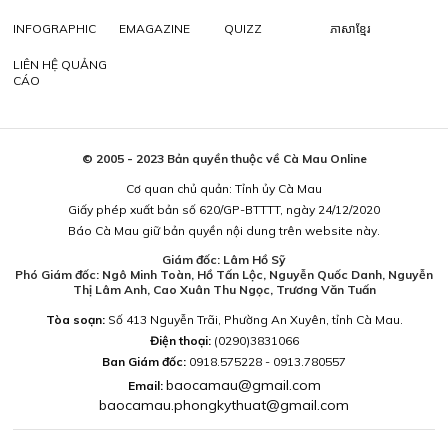
INFOGRAPHIC
EMAGAZINE
QUIZZ
ភាសាខ្មែរ
LIÊN HỆ QUẢNG
CÁO
© 2005 - 2023 Bản quyền thuộc về Cà Mau Online
Cơ quan chủ quản: Tỉnh ủy Cà Mau
Giấy phép xuất bản số 620/GP-BTTTT, ngày 24/12/2020
Báo Cà Mau giữ bản quyền nội dung trên website này.
Giám đốc: Lâm Hồ Sỹ
Phó Giám đốc: Ngô Minh Toàn, Hồ Tấn Lộc, Nguyễn Quốc Danh, Nguyễn
Thị Lâm Anh, Cao Xuân Thu Ngọc, Trương Văn Tuấn
Tòa soạn:
Số 413 Nguyễn Trãi, Phường An Xuyên, tỉnh Cà Mau.
Điện thoại:
(0290)3831066
Ban Giám đốc:
0918.575228 - 0913.780557
baocamau@gmail.com
Email:
baocamau.phongkythuat@gmail.com