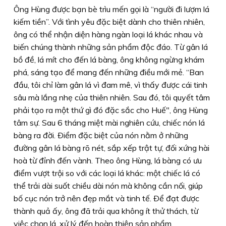
Ông Hùng được bạn bè trìu mến gọi là “người đi lượm lá
kiếm tiền”. Với tình yêu đặc biệt dành cho thiên nhiên,
ông có thể nhận diện hàng ngàn loại lá khác nhau và
biến chúng thành những sản phẩm độc đáo. Từ gân lá
bồ đề, lá mít cho đến lá bàng, ông không ngừng khám
phá, sáng tạo để mang đến những điều mới mẻ. “Ban
đầu, tôi chỉ làm gân lá vì đam mê, vì thấy được cái tinh
sâu mà lắng nhẹ của thiên nhiên. Sau đó, tôi quyết tâm
phải tạo ra một thứ gì đó đặc sắc cho Huế", ông Hùng
tâm sự. Sau 6 tháng miệt mài nghiên cứu, chiếc nón lá
bàng ra đời. Ðiểm đặc biệt của nón nằm ở những
đường gân lá bàng rõ nét, sắp xếp trật tự, đối xứng hài
hoà từ đỉnh đến vành. Theo ông Hùng, lá bàng có ưu
điểm vượt trội so với các loại lá khác: một chiếc lá có
thể trải dài suốt chiều dài nón mà không cần nối, giúp
bố cục nón trở nên đẹp mắt và tinh tế. Ðể đạt được
thành quả ấy, ông đã trải qua không ít thử thách, từ
việc chọn lá, xử lý đến hoàn thiện sản phẩm.