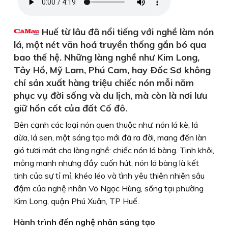
Huế từ lâu đã nổi tiếng với nghề làm nón
lá, một nét văn hoá truyền thống gắn bó qua
bao thế hệ. Những làng nghề như Kim Long,
Tây Hồ, Mỹ Lam, Phú Cam, hay Ðốc Sơ không
chỉ sản xuất hàng triệu chiếc nón mỗi năm
phục vụ đời sống và du lịch, mà còn là nơi lưu
giữ hồn cốt của đất Cố đô.
Bên cạnh các loại nón quen thuộc như: nón lá kè, lá
dừa, lá sen, một sáng tạo mới đã ra đời, mang đến làn
gió tươi mát cho làng nghề: chiếc nón lá bàng. Tinh khôi,
mỏng manh nhưng đầy cuốn hút, nón lá bàng là kết
tinh của sự tỉ mỉ, khéo léo và tình yêu thiên nhiên sâu
đậm của nghệ nhân Võ Ngọc Hùng, sống tại phường
Kim Long, quận Phú Xuân, TP Huế.
Hành trình đến nghệ nhân sáng tạo