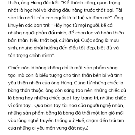
thiện, ông Hùng đúc kết: “Ðể thành công, quan trọng
nhất là học hỏi và không đầu hàng trước thất bại. Tài
sản lớn nhất của con người là trí tuệ và đam mê". Ông
khuyên các bạn trẻ: “Hãy học từ mọi người, kể cả
những người phản đối mình, để chọn lọc và hoàn thiện
bản thân. Nếu thất bại, cứ làm lại. Cuộc sống là mưu
sinh, nhưng phải hướng đến điều tốt đẹp, biết đủ và
tôn trọng chính mình".
Chiếc nón lá bàng không chỉ là một sản phẩm sáng
tạo, mà còn là biểu tượng cho tinh thần bền bỉ và tình
yêu thiên nhiên của ông Hùng. Cũng từ những chiếc lá
bàng thân thuộc, ông còn sáng tạo nên những chiếc dù
lá bàng hay những chiếc quạt tay trang trí, những chiếc
ví cầm tay... Qua bàn tay tài hoa của người nghệ nhân,
những sản phẩm bằng lá bàng đã thổi một làn gió mới
vào làng nghề truyền thống xứ Huế, chạm đến trái tim
của những ai yêu mến vùng đất này./.