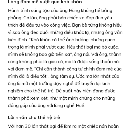
Lòng đam mê vượt qua khó khăn
Hành trình sáng tạo của ông Hùng không hề bằng
phẳng. Có lần, ông phải bán chiếc xe đạp đua yêu
thích để đầu tư vào công việc. Bạn bè từng không hiểu
vì sao ông đeo đuổi những điều khác lạ, nhưng ông vẫn
kiên định. “Khó khăn có thể ảnh hưởng, nhưng quan
trọng là mình phải vượt qua. Nếu thất bại mà bỏ cuộc,
mình sẽ không bao giờ tiến xa", ông nói. Với ông, thành
công không phải là giàu có, mà là được sống thoải mái
với đam mê. “Chỉ cần thành công từ chính đam mê của
mình đã là điều tốt", ông tâm sự. Ước mơ lớn nhất của
ông là mở một trường dạy nghề để truyền lại kinh
nghiệm cho thế hệ trẻ. Ðề xuất này hiện đang được
thành phố xem xét, như một minh chứng cho những
đóng góp của ông với làng nghề Huế.
Lời nhắn cho thế hệ trẻ
Với hơn 30 lần thất bại để làm ra một chiếc nón hoàn