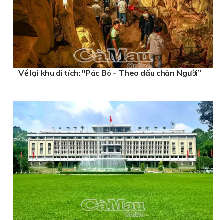
Về lại khu di tích: "Pác Bó - Theo dấu chân Người”