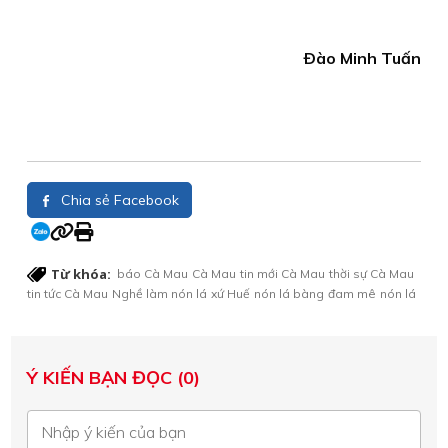
Ðào Minh Tuấn
Chia sẻ Facebook
Từ khóa:
báo Cà Mau
Cà Mau
tin mới Cà Mau
thời sự Cà Mau
tin tức Cà Mau
Nghề làm nón lá
xứ Huế
nón lá bàng
đam mê
nón lá
Ý KIẾN BẠN ĐỌC (0)