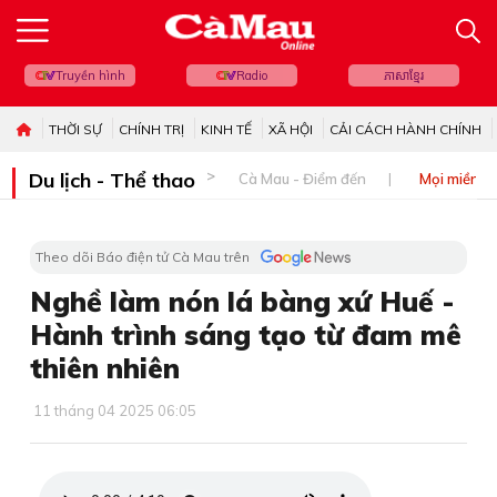
Truyền hình
Radio
ភាសាខ្មែរ
THỜI SỰ
CHÍNH TRỊ
KINH TẾ
XÃ HỘI
CẢI CÁCH HÀNH CHÍNH
Du lịch - Thể thao
Cà Mau - Điểm đến
Mọi miền đ
Theo dõi Báo điện tử Cà Mau trên
Nghề làm nón lá bàng xứ Huế -
Hành trình sáng tạo từ đam mê
thiên nhiên
11 tháng 04 2025 06:05