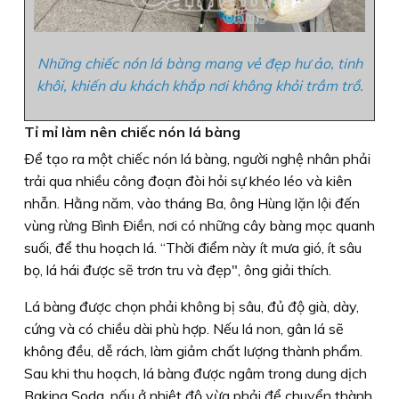
Những chiếc nón lá bàng mang vẻ đẹp hư ảo, tinh
khôi, khiến du khách khắp nơi không khỏi trầm trồ.
Tỉ mỉ làm nên chiếc nón lá bàng
Ðể tạo ra một chiếc nón lá bàng, người nghệ nhân phải
trải qua nhiều công đoạn đòi hỏi sự khéo léo và kiên
nhẫn. Hằng năm, vào tháng Ba, ông Hùng lặn lội đến
vùng rừng Bình Ðiền, nơi có những cây bàng mọc quanh
suối, để thu hoạch lá. “Thời điểm này ít mưa gió, ít sâu
bọ, lá hái được sẽ trơn tru và đẹp", ông giải thích.
Lá bàng được chọn phải không bị sâu, đủ độ già, dày,
cứng và có chiều dài phù hợp. Nếu lá non, gân lá sẽ
không đều, dễ rách, làm giảm chất lượng thành phẩm.
Sau khi thu hoạch, lá bàng được ngâm trong dung dịch
Baking Soda, nấu ở nhiệt độ vừa phải để chuyển thành