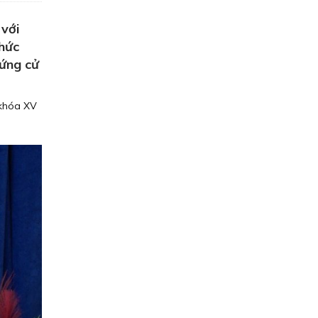
với
hức
 ứng cử
 khóa XV