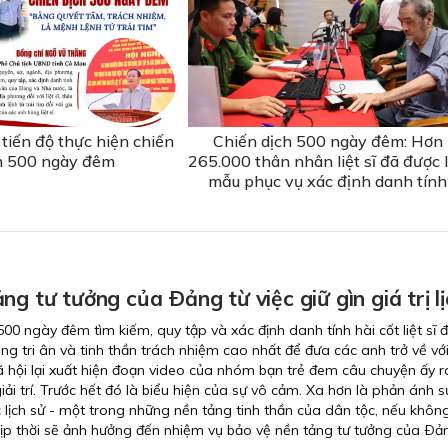
tiến độ thực hiện chiến
Chiến dịch 500 ngày đêm: Hơn
h 500 ngày đêm
265.000 thân nhân liệt sĩ đã được 
mẫu phục vụ xác định danh tính
ng tư tưởng của Ðảng từ việc giữ gìn giá trị lị
500 ngày đêm tìm kiếm, quy tập và xác định danh tính hài cốt liệt sĩ 
lòng tri ân và tinh thần trách nhiệm cao nhất để đưa các anh trở về vớ
ã hội lại xuất hiện đoạn video của nhóm bạn trẻ đem câu chuyện ấy r
iải trí. Trước hết đó là biểu hiện của sự vô cảm. Xa hơn là phản ánh s
 lịch sử - một trong những nền tảng tinh thần của dân tộc, nếu khôn
kịp thời sẽ ảnh hưởng đến nhiệm vụ bảo vệ nền tảng tư tưởng của Ðả