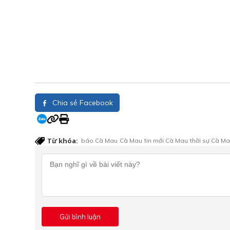
Chia sẻ Facebook
Từ khóa:
báo Cà Mau
Cà Mau
tin mới Cà Mau
thời sự Cà M