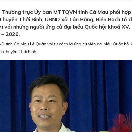
 Thường trực Ủy ban MTTQVN tỉnh Cà Mau phối hợp 
uyện Thới Bình, UBND xã Tân Bằng, Biển Bạch tổ c
tri với những người ứng cử đại biểu Quốc hội khoá XV,
 – 2026.
ND tỉnh Cà Mau Lê Quân với tư cách là ứng cử viên đại biểu Quốc hội
ch, huyện Thới Bình.