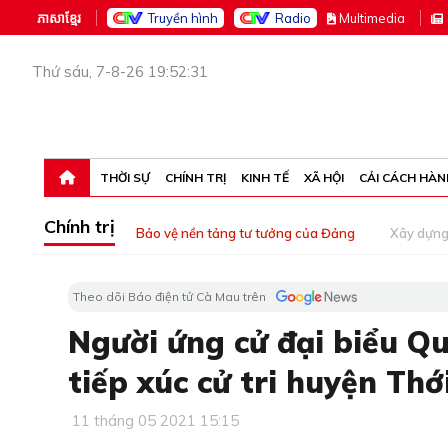
ភាសាខ្មែរ
Truyền hình
Radio
M
ultimedia
Thứ sáu, 7-8-26 19:52:31
THỜI SỰ
CHÍNH TRỊ
KINH TẾ
XÃ HỘI
CẢI CÁCH HÀN
Chính trị
Bảo vệ nền tảng tư tưởng của Đảng
Xây dựn
Theo dõi Báo điện tử Cà Mau trên
Người ứng cử đại biểu Qu
tiếp xúc cử tri huyện Thớ
11 tháng 05 2021 15:15