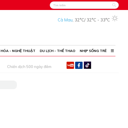
Cà Mau
,
32°C
/
32°C
-
33°C
 HÓA - NGHỆ THUẬT
DU LỊCH - THỂ THAO
NHỊP SỐNG TRẺ
Chiến dịch 500 ngày đêm