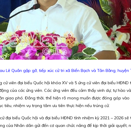
au Lê Quân gặp gỡ, tiếp xúc cử tri xã Biển Bạch và Tân Bằng, huyện 
ng cử viên đại biểu Quốc hội khóa XV và 5 ứng cử viên đại biểu HĐND 
động của các ứng viên. Các ứng viên đều cảm thấy vinh dự, tự hào và
ân giao phó. Đồng thời, thể hiện rõ mong muốn được đóng góp vào 
mục tiêu, nhiệm vụ trọng tâm ưu tiên thực hiện nếu trúng cử.
cử đại biểu Quốc hội và đại biểu HĐND tỉnh nhiệm kỳ 2021 – 2026 sẽ
g của Nhân dân gửi đến cơ quan chức năng để kịp thời giải quyết, n