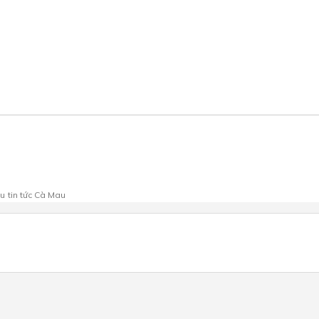
au
tin tức Cà Mau