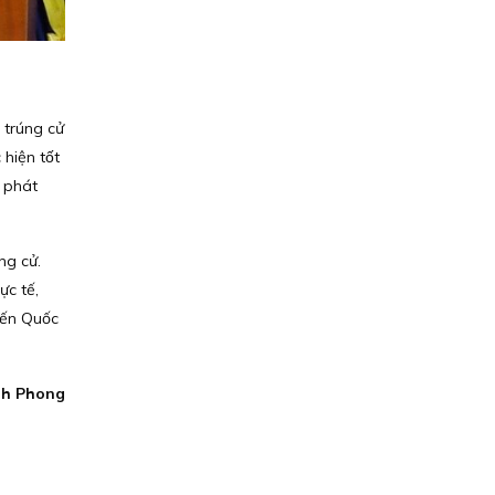
 trúng cử
iện tốt
 phát
ng cử.
ực tế,
 đến Quốc
h Phong