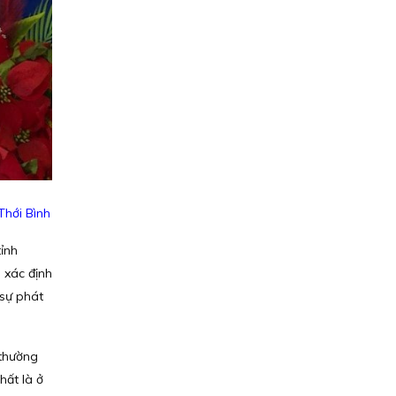
Thới Bình
tỉnh
 xác định
sự phát
 thường
hất là ở