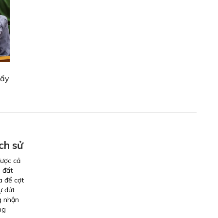
lấy
ch sử
được cả
i đất
a để cợt
ự đứt
g nhận
ng