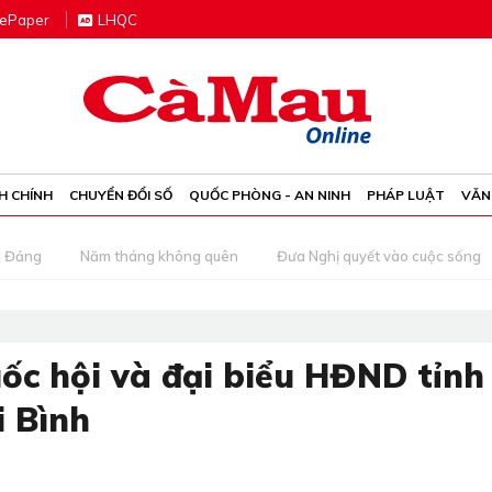
e
P
aper
LHQC
H CHÍNH
CHUYỂN ĐỔI SỐ
QUỐC PHÒNG - AN NINH
PHÁP LUẬT
VĂN
g Đảng
Năm tháng không quên
Đưa Nghị quyết vào cuộc sống
ốc hội và đại biểu HĐND tỉnh
i Bình