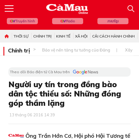
Truyền hình
Radio
ភាសាខ្មែរ
THỜI SỰ
CHÍNH TRỊ
KINH TẾ
XÃ HỘI
CẢI CÁCH HÀNH CHÍNH
Chính trị
Bảo vệ nền tảng tư tưởng của Đảng
Xây dự
Theo dõi Báo điện tử Cà Mau trên
Người uy tín trong đồng bào
dân tộc thiểu số: Những đóng
góp thầm lặng
13 tháng 06 2016 14:39
Ông Trần Hớn Cơ, Hội phó Hội Tương tế