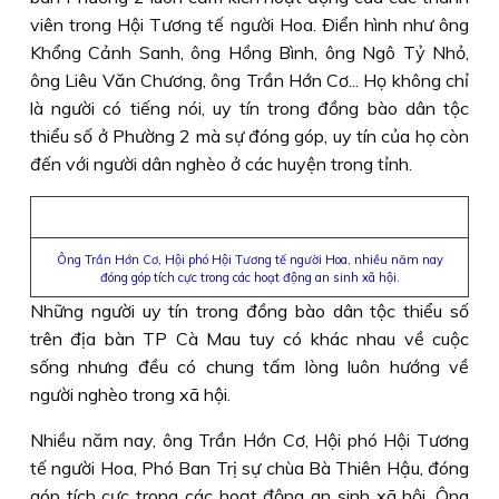
viên trong Hội Tương tế người Hoa. Ðiển hình như ông
Khổng Cảnh Sanh, ông Hồng Bình, ông Ngô Tỷ Nhỏ,
ông Liêu Văn Chương, ông Trần Hớn Cơ... Họ không chỉ
là người có tiếng nói, uy tín trong đồng bào dân tộc
thiểu số ở Phường 2 mà sự đóng góp, uy tín của họ còn
đến với người dân nghèo ở các huyện trong tỉnh.
Ông Trần Hớn Cơ, Hội phó Hội
Tương tế người Hoa, nhiều năm nay
đóng góp tích cực trong các hoạt động an sinh xã hội
.
Những người uy tín trong đồng bào dân tộc thiểu số
trên địa bàn TP Cà Mau tuy có khác nhau về cuộc
sống nhưng đều có chung tấm lòng luôn hướng về
người nghèo trong xã hội.
Nhiều năm nay, ông Trần Hớn Cơ, Hội phó Hội Tương
tế người Hoa, Phó Ban Trị sự chùa Bà Thiên Hậu, đóng
góp tích cực trong các hoạt động an sinh xã hội. Ông