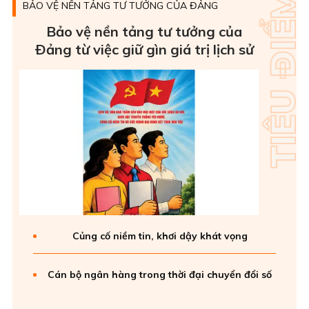
BẢO VỆ NỀN TẢNG TƯ TƯỞNG CỦA ĐẢNG
Bảo vệ nền tảng tư tưởng của
Ðảng từ việc giữ gìn giá trị lịch sử
Củng cố niềm tin, khơi dậy khát vọng
Cán bộ ngân hàng trong thời đại chuyển đổi số