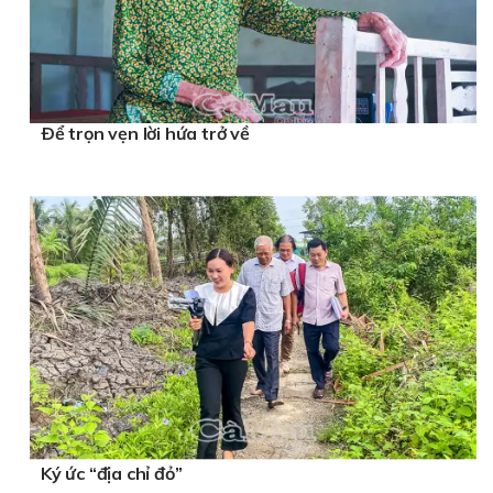
Ðể trọn vẹn lời hứa trở về
Ký ức “địa chỉ đỏ”