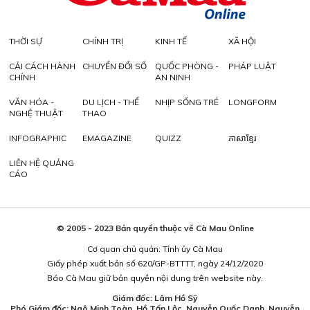
THỜI SỰ
CHÍNH TRỊ
KINH TẾ
XÃ HỘI
CẢI CÁCH HÀNH
CHUYỂN ĐỔI SỐ
QUỐC PHÒNG -
PHÁP LUẬT
CHÍNH
AN NINH
VĂN HÓA -
DU LỊCH - THỂ
NHỊP SỐNG TRẺ
LONGFORM
NGHỆ THUẬT
THAO
INFOGRAPHIC
EMAGAZINE
QUIZZ
ភាសាខ្មែរ
LIÊN HỆ QUẢNG
CÁO
© 2005 - 2023 Bản quyền thuộc về Cà Mau Online
Cơ quan chủ quản: Tỉnh ủy Cà Mau
Giấy phép xuất bản số 620/GP-BTTTT, ngày 24/12/2020
Báo Cà Mau giữ bản quyền nội dung trên website này.
Giám đốc: Lâm Hồ Sỹ
Phó Giám đốc: Ngô Minh Toàn, Hồ Tấn Lộc, Nguyễn Quốc Danh, Nguyễn