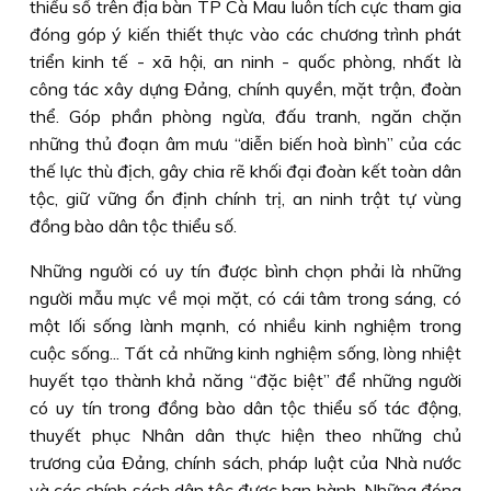
thiểu số trên địa bàn TP Cà Mau luôn tích cực tham gia
đóng góp ý kiến thiết thực vào các chương trình phát
triển kinh tế - xã hội, an ninh - quốc phòng, nhất là
công tác xây dựng Ðảng, chính quyền, mặt trận, đoàn
thể. Góp phần phòng ngừa, đấu tranh, ngăn chặn
những thủ đoạn âm mưu “diễn biến hoà bình” của các
thế lực thù địch, gây chia rẽ khối đại đoàn kết toàn dân
tộc, giữ vững ổn định chính trị, an ninh trật tự vùng
đồng bào dân tộc thiểu số.
Những người có uy tín được bình chọn phải là những
người mẫu mực về mọi mặt, có cái tâm trong sáng, có
một lối sống lành mạnh, có nhiều kinh nghiệm trong
cuộc sống... Tất cả những kinh nghiệm sống, lòng nhiệt
huyết tạo thành khả năng “đặc biệt” để những người
có uy tín trong đồng bào dân tộc thiểu số tác động,
thuyết phục Nhân dân thực hiện theo những chủ
trương của Ðảng, chính sách, pháp luật của Nhà nước
và các chính sách dân tộc được ban hành. Những đóng