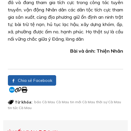
đã và đang tham gia tích cực trong công tác tuyên
truyền, vận động Nhân dân các dân tộc tích cực tham
gia sản xuất, cùng địa phương giữ ổn định an ninh trật
tự, bài trừ tệ nạn, hủ tục lạc hậu, xây dựng khóm, ấp,
xã, phường được ấm no, hạnh phúc. Họ thật sự là cầu
nối vững chắc giữa ý Ðảng, lòng dân
Bài và ảnh: Thiện Nhân
Chia sẻ Facebook
Từ khóa:
báo Cà Mau
Cà Mau
tin mới Cà Mau
thời sự Cà Mau
tin tức Cà Mau