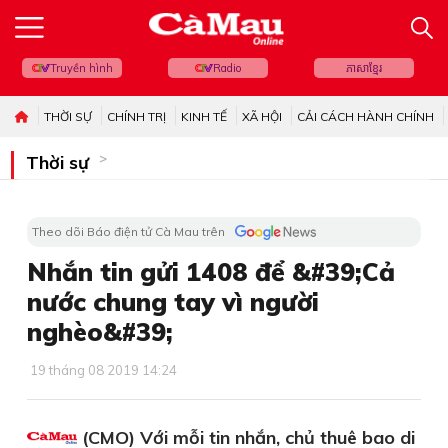
Truyền hình
Radio
ភាសាខ្មែរ
THỜI SỰ
CHÍNH TRỊ
KINH TẾ
XÃ HỘI
CẢI CÁCH HÀNH CHÍNH
Thời sự
Theo dõi Báo điện tử Cà Mau trên
Nhắn tin gửi 1408 để &#39;Cả
nước chung tay vì người
nghèo&#39;
19 tháng 08 2019 14:24
(CMO) Với mỗi tin nhắn, chủ thuê bao di