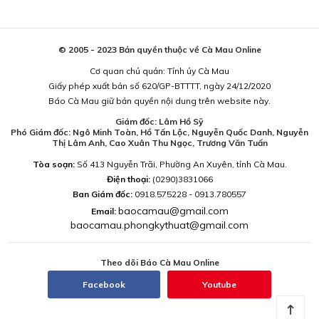
© 2005 - 2023 Bản quyền thuộc về Cà Mau Online
Cơ quan chủ quản: Tỉnh ủy Cà Mau
Giấy phép xuất bản số 620/GP-BTTTT, ngày 24/12/2020
Báo Cà Mau giữ bản quyền nội dung trên website này.
Giám đốc: Lâm Hồ Sỹ
Phó Giám đốc: Ngô Minh Toàn, Hồ Tấn Lộc, Nguyễn Quốc Danh, Nguyễn
Thị Lâm Anh, Cao Xuân Thu Ngọc, Trương Văn Tuấn
Tòa soạn:
Số 413 Nguyễn Trãi, Phường An Xuyên, tỉnh Cà Mau.
Điện thoại:
(0290)3831066
Ban Giám đốc:
0918.575228 - 0913.780557
baocamau@gmail.com
Email:
baocamau.phongkythuat@gmail.com
Theo dõi Báo Cà Mau Online
Facebook
Youtube