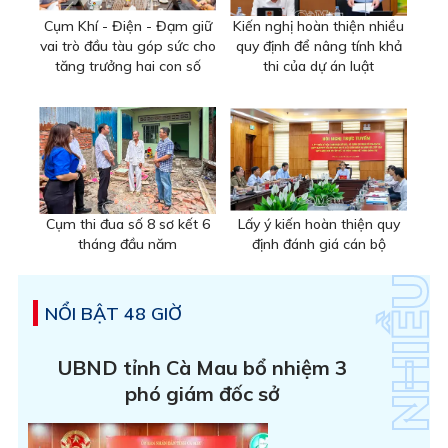
Cụm Khí - Điện - Đạm giữ
Kiến nghị hoàn thiện nhiều
vai trò đầu tàu góp sức cho
quy định để nâng tính khả
tăng trưởng hai con số
thi của dự án luật
Cụm thi đua số 8 sơ kết 6
Lấy ý kiến hoàn thiện quy
tháng đầu năm
định đánh giá cán bộ
NỔI BẬT 48 GIỜ
UBND tỉnh Cà Mau bổ nhiệm 3
phó giám đốc sở