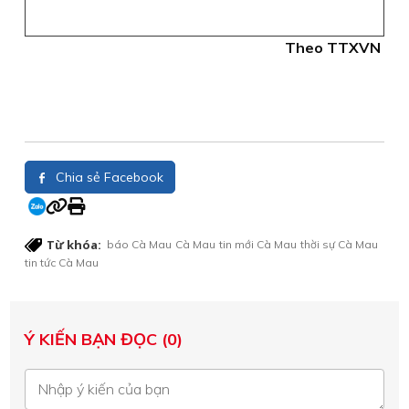
Theo TTXVN
Chia sẻ Facebook
Từ khóa:
báo Cà Mau
Cà Mau
tin mới Cà Mau
thời sự Cà Mau
tin tức Cà Mau
Ý KIẾN BẠN ĐỌC (0)