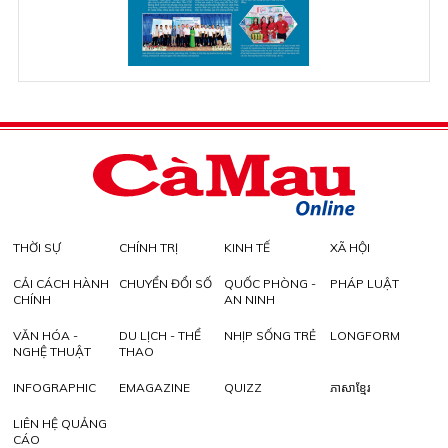
THỜI SỰ
CHÍNH TRỊ
KINH TẾ
XÃ HỘI
CẢI CÁCH HÀNH
CHUYỂN ĐỔI SỐ
QUỐC PHÒNG -
PHÁP LUẬT
CHÍNH
AN NINH
VĂN HÓA -
DU LỊCH - THỂ
NHỊP SỐNG TRẺ
LONGFORM
NGHỆ THUẬT
THAO
INFOGRAPHIC
EMAGAZINE
QUIZZ
ភាសាខ្មែរ
LIÊN HỆ QUẢNG
CÁO