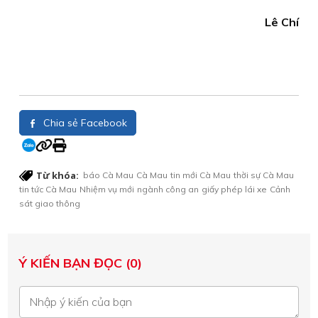
Lê Chí
Chia sẻ Facebook
Từ khóa:
báo Cà Mau
Cà Mau
tin mới Cà Mau
thời sự Cà Mau
tin tức Cà Mau
Nhiệm vụ mới
ngành công an
giấy phép lái xe
Cảnh
sát giao thông
Ý KIẾN BẠN ĐỌC (0)