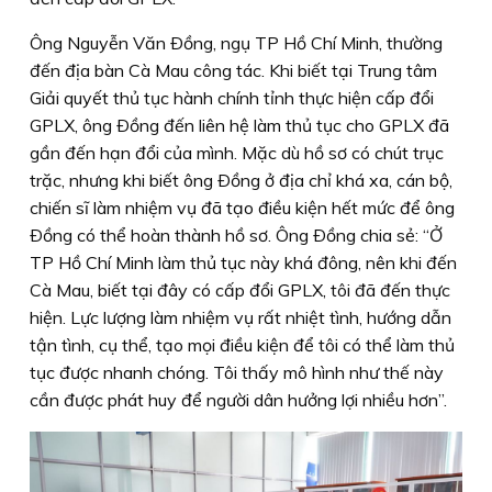
Ông Nguyễn Văn Ðồng, ngụ TP Hồ Chí Minh, thường
đến địa bàn Cà Mau công tác. Khi biết tại Trung tâm
Giải quyết thủ tục hành chính tỉnh thực hiện cấp đổi
GPLX, ông Ðồng đến liên hệ làm thủ tục cho GPLX đã
gần đến hạn đổi của mình. Mặc dù hồ sơ có chút trục
trặc, nhưng khi biết ông Ðồng ở địa chỉ khá xa, cán bộ,
chiến sĩ làm nhiệm vụ đã tạo điều kiện hết mức để ông
Ðồng có thể hoàn thành hồ sơ. Ông Ðồng chia sẻ: “Ở
TP Hồ Chí Minh làm thủ tục này khá đông, nên khi đến
Cà Mau, biết tại đây có cấp đổi GPLX, tôi đã đến thực
hiện. Lực lượng làm nhiệm vụ rất nhiệt tình, hướng dẫn
tận tình, cụ thể, tạo mọi điều kiện để tôi có thể làm thủ
tục được nhanh chóng. Tôi thấy mô hình như thế này
cần được phát huy để người dân hưởng lợi nhiều hơn”.