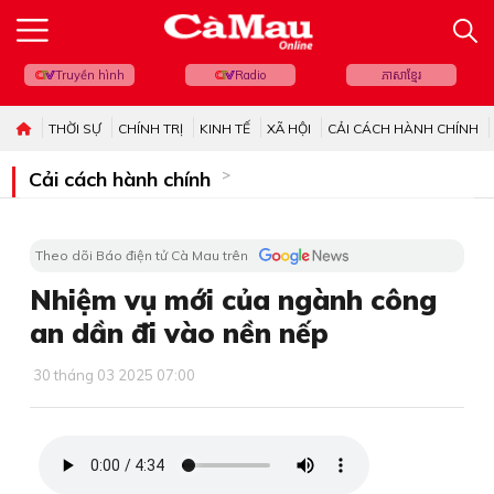
Truyền hình
Radio
ភាសាខ្មែរ
THỜI SỰ
CHÍNH TRỊ
KINH TẾ
XÃ HỘI
CẢI CÁCH HÀNH CHÍNH
Cải cách hành chính
Theo dõi Báo điện tử Cà Mau trên
Nhiệm vụ mới của ngành công
an dần đi vào nền nếp
30 tháng 03 2025 07:00