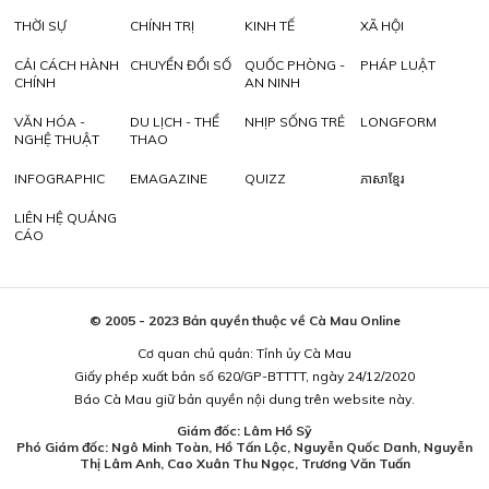
THỜI SỰ
CHÍNH TRỊ
KINH TẾ
XÃ HỘI
CẢI CÁCH HÀNH
CHUYỂN ĐỔI SỐ
QUỐC PHÒNG -
PHÁP LUẬT
CHÍNH
AN NINH
VĂN HÓA -
DU LỊCH - THỂ
NHỊP SỐNG TRẺ
LONGFORM
NGHỆ THUẬT
THAO
INFOGRAPHIC
EMAGAZINE
QUIZZ
ភាសាខ្មែរ
LIÊN HỆ QUẢNG
CÁO
© 2005 - 2023 Bản quyền thuộc về Cà Mau Online
Cơ quan chủ quản: Tỉnh ủy Cà Mau
Giấy phép xuất bản số 620/GP-BTTTT, ngày 24/12/2020
Báo Cà Mau giữ bản quyền nội dung trên website này.
Giám đốc: Lâm Hồ Sỹ
Phó Giám đốc: Ngô Minh Toàn, Hồ Tấn Lộc, Nguyễn Quốc Danh, Nguyễn
Thị Lâm Anh, Cao Xuân Thu Ngọc, Trương Văn Tuấn