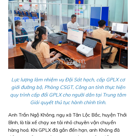
Lực lượng làm nhiệm vụ Ðội Sát hạch, cấp GPLX cơ
giới đường bộ, Phòng CSGT, Công an tỉnh thực hiện
quy trình cấp đổi GPLX cho người dân tại Trung tâm
Giải quyết thủ tục hành chính tỉnh.
Anh Trần Ngộ Không, ngụ xã Tân Lộc Bắc, huyện Thới
Bình, là tài xế chạy xe tải nhỏ chuyên vận chuyển
hàng hoá. Khi GPLX đã gần đến hạn, anh Không đã