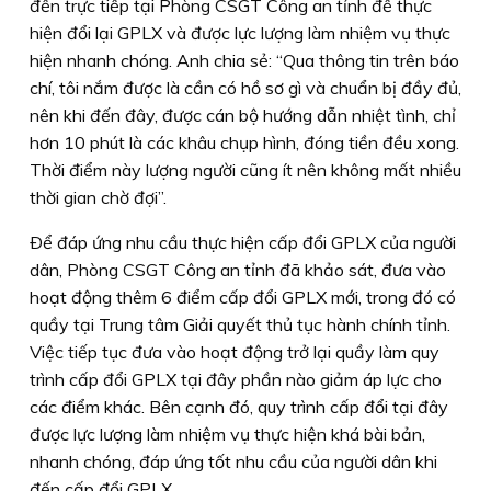
đến trực tiếp tại Phòng CSGT Công an tỉnh để thực
hiện đổi lại GPLX và được lực lượng làm nhiệm vụ thực
hiện nhanh chóng. Anh chia sẻ: “Qua thông tin trên báo
chí, tôi nắm được là cần có hồ sơ gì và chuẩn bị đầy đủ,
nên khi đến đây, được cán bộ hướng dẫn nhiệt tình, chỉ
hơn 10 phút là các khâu chụp hình, đóng tiền đều xong.
Thời điểm này lượng người cũng ít nên không mất nhiều
thời gian chờ đợi”.
Ðể đáp ứng nhu cầu thực hiện cấp đổi GPLX của người
dân, Phòng CSGT Công an tỉnh đã khảo sát, đưa vào
hoạt động thêm 6 điểm cấp đổi GPLX mới, trong đó có
quầy tại Trung tâm Giải quyết thủ tục hành chính tỉnh.
Việc tiếp tục đưa vào hoạt động trở lại quầy làm quy
trình cấp đổi GPLX tại đây phần nào giảm áp lực cho
các điểm khác. Bên cạnh đó, quy trình cấp đổi tại đây
được lực lượng làm nhiệm vụ thực hiện khá bài bản,
nhanh chóng, đáp ứng tốt nhu cầu của người dân khi
đến cấp đổi GPLX.