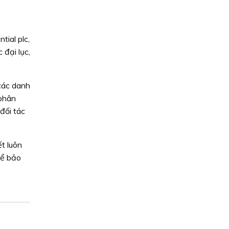
ial plc,
 đại lục,
các danh
 phân
đối tác
t luôn
để bảo
.