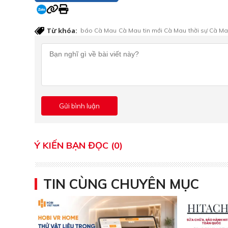
Từ khóa:
báo Cà Mau
Cà Mau
tin mới Cà Mau
thời sự Cà M
Ý KIẾN BẠN ĐỌC (0)
TIN CÙNG CHUYÊN MỤC