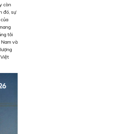
ày còn
h đó, sự
 của
 mang
úng tôi
t Nam và
 lượng
 Việt