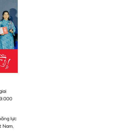
iai
99.000
năng lực
ệt Nam,