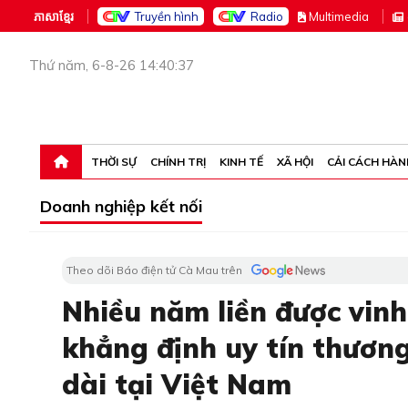
ភាសាខ្មែរ
Truyền hình
Radio
M
ultimedia
Thứ năm, 6-8-26 14:40:37
THỜI SỰ
CHÍNH TRỊ
KINH TẾ
XÃ HỘI
CẢI CÁCH HÀN
Doanh nghiệp kết nối
Theo dõi Báo điện tử Cà Mau trên
Nhiều năm liền được vin
khẳng định uy tín thương
dài tại Việt Nam