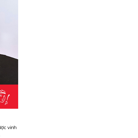
ược vinh
m