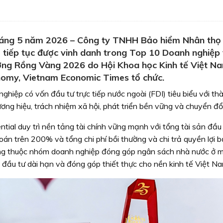
tháng 5 năm 2026 – Công ty TNHH Bảo hiểm Nhân thọ
) tiếp tục được vinh danh trong Top 10 Doanh nghiệp 
ởng Rồng Vàng 2026 do Hội Khoa học Kinh tế Việt N
nomy, Vietnam Economic Times tổ chức.
hiệp có vốn đầu tư trực tiếp nước ngoài (FDI) tiêu biểu với thà
ương hiệu, trách nhiệm xã hội, phát triển bền vững và chuyển đổi
tial duy trì nền tảng tài chính vững mạnh với tổng tài sản đầu
án trên 200% và tổng chi phí bồi thường và chi trả quyền lợi 
ũng thuộc nhóm doanh nghiệp đóng góp ngân sách nhà nước ở 
 đầu tư dài hạn và đóng góp thiết thực cho nền kinh tế Việt Na