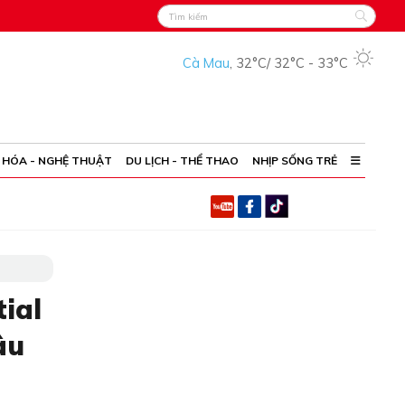
Cà Mau
,
32°C
/
32°C
-
33°C
 HÓA - NGHỆ THUẬT
DU LỊCH - THỂ THAO
NHỊP SỐNG TRẺ
ial
âu