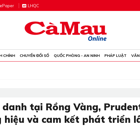
e
P
aper
LHQC
H CHÍNH
CHUYỂN ĐỔI SỐ
QUỐC PHÒNG - AN NINH
PHÁP LUẬT
VĂN
h danh tại Rồng Vàng, Prudent
 hiệu và cam kết phát triển l