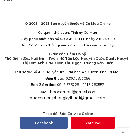
© 2005 - 2023 Bản quyền thuộc về Cà Mau Online
Cơ quan chủ quản: Tỉnh ủy Cà Mau
Giấy phép xuất bản số 620/GP-BTTTT, ngày 24/12/2020
Báo Cà Mau giữ bản quyền nội dung trên website này.
Giám đốc: Lâm Hồ Sỹ
Phó Giám đốc: Ngô Minh Toàn, Hồ Tấn Lộc, Nguyễn Quốc Danh, Nguyễn
Thị Lâm Anh, Cao Xuân Thu Ngọc, Trương Văn Tuấn
Tòa soạn:
Số 413 Nguyễn Trãi, Phường An Xuyên, tỉnh Cà Mau.
Điện thoại:
(0290)3831066
Ban Giám đốc:
0918.575228 - 0913.780557
baocamau@gmail.com
Email:
baocamau.phongkythuat@gmail.com
Theo dõi Báo Cà Mau Online
Facebook
Youtube