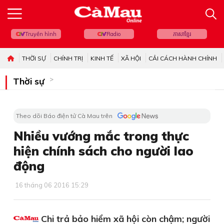
Truyền hình
Radio
ភាសាខ្មែរ
THỜI SỰ
CHÍNH TRỊ
KINH TẾ
XÃ HỘI
CẢI CÁCH HÀNH CHÍNH
Thời sự
Theo dõi Báo điện tử Cà Mau trên
Nhiều vướng mắc trong thực
hiện chính sách cho người lao
động
16 tháng 06 2016 15:29
Chi trả bảo hiểm xã hội còn chậm; người