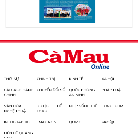
THỜI SỰ
CHÍNH TRỊ
KINH TẾ
XÃ HỘI
CẢI CÁCH HÀNH
CHUYỂN ĐỔI SỐ
QUỐC PHÒNG -
PHÁP LUẬT
CHÍNH
AN NINH
VĂN HÓA -
DU LỊCH - THỂ
NHỊP SỐNG TRẺ
LONGFORM
NGHỆ THUẬT
THAO
INFOGRAPHIC
EMAGAZINE
QUIZZ
ភាសាខ្មែរ
LIÊN HỆ QUẢNG
CÁO