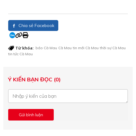
Chia sẻ Facebook
Từ khóa:
báo Cà Mau
Cà Mau
tin mới Cà Mau
thời sự Cà Mau
tin tức Cà Mau
Ý KIẾN BẠN ĐỌC (0)