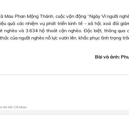
à Mau Phan Mộng Thành, cuộc vận động “Ngày Vì người nghè
ệu quả các nhiệm vụ phát triển kinh tế - xã hội, xoá đói giả
t nghèo và 3.634 hộ thoát cận nghèo. Ðặc biệt, thông qua 
ức của người nghèo nỗ lực vươn lên, khắc phục tình trạng trô
Bài và ảnh: Ph
au
tin tức Cà Mau