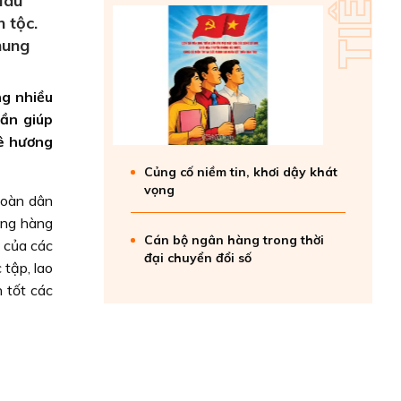
Mau
 tộc.
hung
ng nhiều
hần giúp
uê hương
Củng cố niềm tin, khơi dậy khát
vọng
Toàn dân
ùng hàng
Cán bộ ngân hàng trong thời
 của các
đại chuyển đổi số
 tập, lao
 tốt các