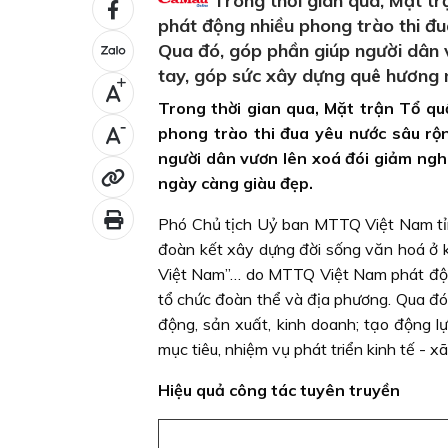
Trong thời gian qua, Mặt t
phát động nhiều phong trào thi đu
Qua đó, góp phần giúp người dân 
tay, góp sức xây dựng quê hương 
+
Trong thời gian qua, Mặt trận Tổ q
-
phong trào thi đua yêu nước sâu rộ
người dân vươn lên xoá đói giảm ngh
ngày càng giàu đẹp.
Phó Chủ tịch Uỷ ban MTTQ Việt Nam tỉ
đoàn kết xây dựng đời sống văn hoá ở k
Việt Nam”… do MTTQ Việt Nam phát động
tổ chức đoàn thể và địa phương. Qua đó, 
động, sản xuất, kinh doanh; tạo động l
mục tiêu, nhiệm vụ phát triển kinh tế - x
Hiệu quả công tác tuyên truyền