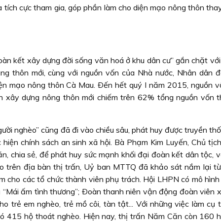
 tích cực tham gia, góp phần làm cho diện mạo nông thôn thay 
àn kết xây dựng đời sống văn hoá ở khu dân cư” gắn chặt vớ
nông thôn mới, cùng với nguồn vốn của Nhà nước, Nhân dân 
iện mạo nông thôn Cà Mau. Ðến hết quý I năm 2015, nguồn v
nh xây dựng nông thôn mới chiếm trên 62% tổng nguồn vốn t
ười nghèo” cũng đã đi vào chiều sâu, phát huy được truyền th
ực hiện chính sách an sinh xã hội. Bà Phạm Kim Luyến, Chủ tịc
 chia sẻ, để phát huy sức mạnh khối đại đoàn kết dân tộc, 
 trên địa bàn thị trấn, Uỷ ban MTTQ đã khảo sát nắm lại t
ệm cho các tổ chức thành viên phụ trách. Hội LHPN có mô hình
à “Mái ấm tình thương”; Ðoàn thanh niên vận động đoàn viên 
o trẻ em nghèo, trẻ mồ côi, tàn tật... Với những việc làm cụ t
có 415 hộ thoát nghèo. Hiện nay, thị trấn Năm Căn còn 160 