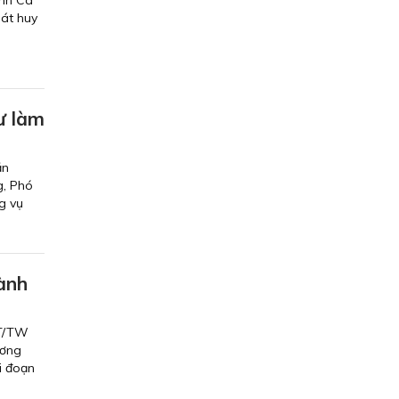
hát huy
ư làm
ăn
g, Phó
g vụ
hành
CT/TW
ương
i đoạn