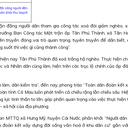
đời sống người dân.
hấn khởi thu hoạch
vận động người dân tham gia công tác xoá đói giảm nghèo, 
Trưởng Ban Công tác Mặt trận ấp Tân Phú Thành, xã Tân H
n truyền đóng vai trò quan trọng, tuyên truyền để dân biết, 
 suốt thì việc gì cũng thành công”.
iện nay Tân Phú Thành đã xoá trắng hộ nghèo. Thực hiện ch
và Nhân dân cùng làm, hiện trên các trục lộ chính của ấp đã
n làm, dân kiểm tra”, đến nay, phong trào “Toàn dân đoàn kết 
bàn tỉnh Cà Mau luôn phát triển cả chiều rộng lẫn chiều sâu. Hi
 lực tinh thần to lớn, góp phần quan trọng vào việc thực hiện 
 - xã hội của địa phương.
an MTTQ xã Hưng Mỹ, huyện Cái Nước, phấn khởi: “Người dân
n đoàn kết xây dựng đời sống văn hoá ở khu dân cư” gắn vớ