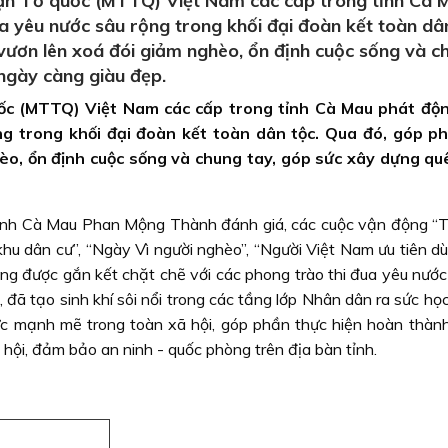
rận Tổ quốc (MTTQ) Việt Nam các cấp trong tỉnh Cà 
a yêu nước sâu rộng trong khối đại đoàn kết toàn dân
vươn lên xoá đói giảm nghèo, ổn định cuộc sống và c
ngày càng giàu đẹp.
uốc (MTTQ) Việt Nam các cấp trong tỉnh Cà Mau phát độ
ng trong khối đại đoàn kết toàn dân tộc. Qua đó, góp p
èo, ổn định cuộc sống và chung tay, góp sức xây dựng q
nh Cà Mau Phan Mộng Thành đánh giá, các cuộc vận động “
hu dân cư”, “Ngày Vì người nghèo”, “Người Việt Nam ưu tiên d
 được gắn kết chặt chẽ với các phong trào thi đua yêu nước
đã tạo sinh khí sôi nổi trong các tầng lớp Nhân dân ra sức học
ực mạnh mẽ trong toàn xã hội, góp phần thực hiện hoàn thành
ã hội, đảm bảo an ninh - quốc phòng trên địa bàn tỉnh.