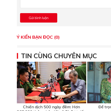
Ý KIẾN BẠN ĐỌC (0)
TIN CÙNG CHUYÊN MỤC
Chiến dịch 500 ngày đêm: Hơn
Ðể trọ