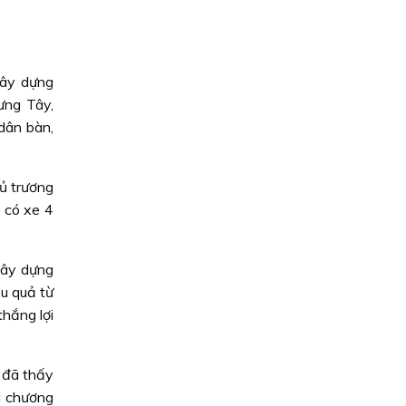
xây dựng
ưng Tây,
dân bàn,
ủ trương
 có xe 4
xây dựng
ệu quả từ
thắng lợi
 đã thấy
i chương