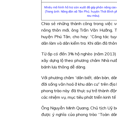
Nhiều mô hình hỗ trợ sản xuất đã góp phần nâng cao 
(Trong ảnh: Nông dân xã Tân Phú, huyện Thới Bình p
rau màu).
Chia sẻ những thành công trong việc 
nông thôn mới, ông Trần Văn Hưởng, 
huyện Phú Tân, cho hay: “Công tác tuyê
dân làm và dân kiểm tra. Khi dân đã thông
Từ ấp có đến 3% hộ nghèo (năm 2013) h
xây dựng lộ theo phương châm Nhà nước 
bánh lưu thông dễ dàng.
Với phương châm “dân biết, dân bàn, dâ
đời sống văn hoá ở khu dân cư” trên địa 
phong trào này đã thực sự trở thành động
các nhiệm vụ, mục tiêu phát triển kinh tế
Ông Nguyễn Minh Quang, Chủ tịch Uỷ b
được ý nghĩa của phong trào “Toàn dâ