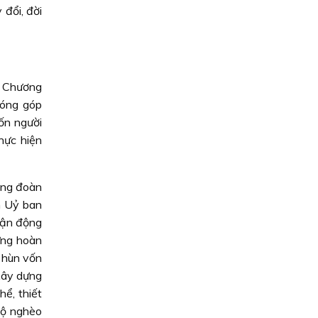
đổi, đời
i Chương
đóng góp
ốn người
hực hiện
ống đoàn
h Uỷ ban
vận động
ừng hoàn
 hùn vốn
xây dựng
hể, thiết
hộ nghèo