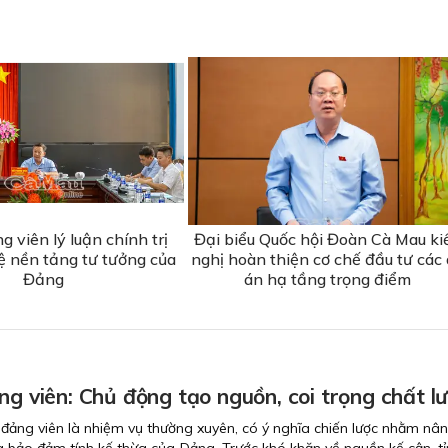
ng viên lý luận chính trị
Đại biểu Quốc hội Đoàn Cà Mau ki
ệ nền tảng tư tưởng của
nghị hoàn thiện cơ chế đầu tư các
Đảng
án hạ tầng trọng điểm
ng viên: Chủ động tạo nguồn, coi trọng chất l
 đảng viên là nhiệm vụ thường xuyên, có ý nghĩa chiến lược nhằm nâ
à bảo đảm tính kế thừa của Ðảng. Trước khó khăn về nguồn kế cận, t