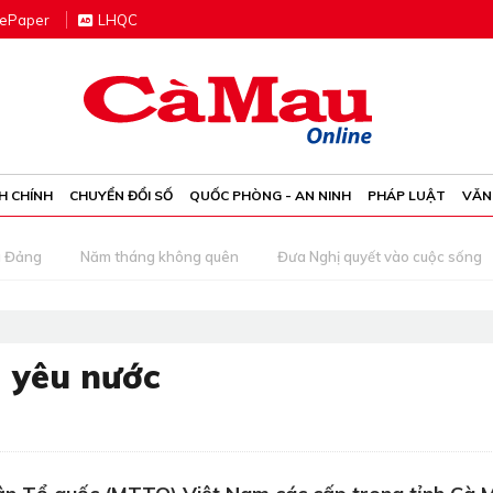
e
P
aper
LHQC
H CHÍNH
CHUYỂN ĐỔI SỐ
QUỐC PHÒNG - AN NINH
PHÁP LUẬT
VĂN
g Đảng
Năm tháng không quên
Đưa Nghị quyết vào cuộc sống
a yêu nước