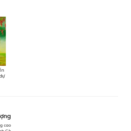
ến
 dự
ượng
ng cao
ỉnh Cà