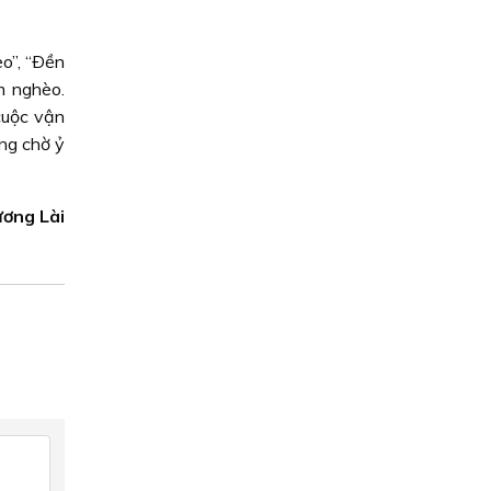
o”, “Ðền
m nghèo.
cuộc vận
ng chờ ỷ
ương Lài