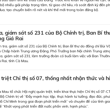
bộ nhiều giải pháp trọng tâm, từ giao chỉ tiêu, rà soát định kỳ đến p
ua, tạo chuyển biến rõ nét và khí thế mới trong toàn đảng bộ.
, giám sát số 231 của Bộ Chính trị, Ban Bí th
ng Giá Rai
 tra, giám sát số 231 của Bộ Chính trị, Ban Bí thư do đồng chí Bùi V
n Chấp hành Trung ương Đảng, Phó Trưởng ban Nội chính Trung ươn
a, giám sát số 231, làm trưởng đoàn có buổi làm việc với Ban Thườn
Rai, tỉnh Cà Mau.
riệt Chỉ thị số 07, thống nhất nhận thức và 
 Mau tổ chức Hội nghị quán triệt, triển khai thực hiện Chỉ thị số 07-
Bộ Chính trị về “Đẩy mạnh học tập, thực hành tư tưởng, đạo đức, ph
 Chí Minh trong giai đoạn phát triển mới” và chuyên đề của tỉnh gia
ề “Khát vọng phát triển đất nước phồn vinh, hạnh phúc”.