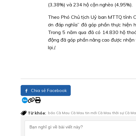
(3,38%) và 234 hộ cận nghèo (4,95%).
Theo Phó Chủ tịch Uỷ ban MTTQ tỉnh C
ơn đáp nghĩa” đã góp phần thực hiện hi
Trong 5 năm qua đã có 14.830 hộ thoá
động đã góp phần nâng cao được nhận th
lại./.
Chia sẻ Facebook
Từ khóa:
báo Cà Mau
Cà Mau
tin mới Cà Mau
thời sự Cà M