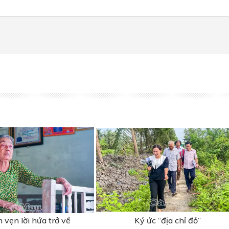
n vẹn lời hứa trở về
Ký ức “địa chỉ đỏ”