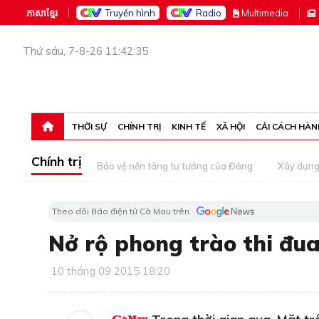
ភាសាខ្មែរ
Truyền hình
Radio
M
ultimedia
Thứ sáu, 7-8-26 11:42:35
THỜI SỰ
CHÍNH TRỊ
KINH TẾ
XÃ HỘI
CẢI CÁCH HÀN
Chính trị
Bảo vệ nền tảng tư tưởng của Đảng
Xây dựn
Theo dõi Báo điện tử Cà Mau trên
Nở rộ phong trào thi đu
10 tháng 09 2015 18:20