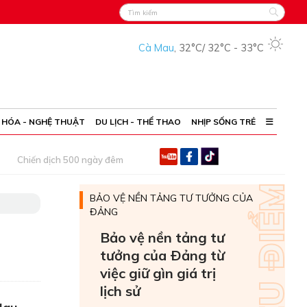
Cà Mau
,
32°C
/
32°C
-
33°C
 HÓA - NGHỆ THUẬT
DU LỊCH - THỂ THAO
NHỊP SỐNG TRẺ
Chiến dịch 500 ngày đêm
BẢO VỆ NỀN TẢNG TƯ TƯỞNG CỦA
ĐẢNG
Bảo vệ nền tảng tư
tưởng của Ðảng từ
việc giữ gìn giá trị
lịch sử