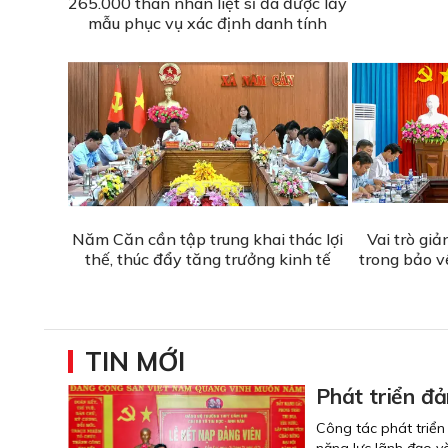
265.000 thân nhân liệt sĩ đã được lấy
mẫu phục vụ xác định danh tính
Năm Căn cần tập trung khai thác lợi
Vai trò giả
thế, thúc đẩy tăng trưởng kinh tế
trong bảo v
TIN MỚI
Phát triển đả
Công tác phát triển
năng lực lãnh đạo v