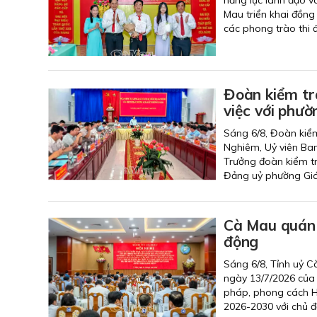
Mau triển khai đồng 
các phong trào thi đ
Đoàn kiểm tra
việc với phườ
Sáng 6/8, Đoàn kiểm
Nghiêm, Uỷ viên Ba
Trưởng đoàn kiểm tr
Đảng uỷ phường Giá 
Cà Mau quán t
động
Sáng 6/8, Tỉnh uỷ Cà
ngày 13/7/2026 của 
pháp, phong cách Hồ
2026-2030 với chủ đ