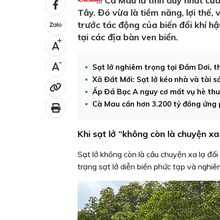
Cà Mau là tỉnh duy nhất của
Tây. Đó vừa là tiềm năng, lợi thế,
trước tác động của biến đổi khí hậ
tại các địa bàn ven biển.
+
-
Sạt lở nghiêm trọng tại Đầm Dơi, th
Xã Đất Mới: Sạt lở kéo nhà và tài 
Ấp Đá Bạc A nguy cơ mất vụ hè thu d
Cà Mau cần hơn 3.200 tỷ đồng ứng p
Khi sạt lở “không còn là chuyện xa
Sạt lở không còn là câu chuyện xa lạ đối
trạng sạt lở diễn biến phức tạp và nghiêm