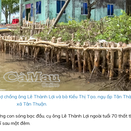
ợ chồng ông Lê Thành Lợi và bà Kiều Thị Tạo, ngụ ấp Tân Th
xã Tân Thuận.
ng con sóng bạc đầu, cụ ông Lê Thành Lợi ngoài tuổi 70 thất 
hỉ sau một đêm.