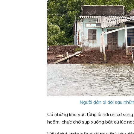
Người dân di dời sau những
Có những khu vực từng là nơi an cư sung 
hoắm, chực chờ sụp xuống bất cứ lúc nào
Với vị thế “trên bến dưới thuyền”, khu 