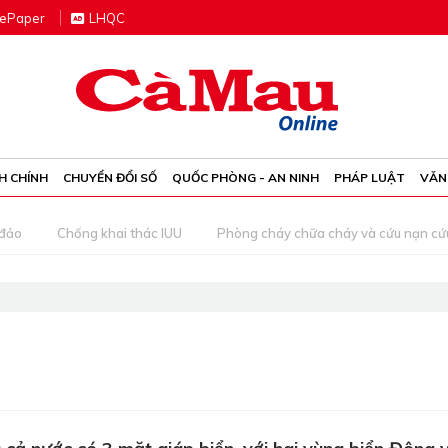
e
P
aper
LHQC
H CHÍNH
CHUYỂN ĐỔI SỐ
QUỐC PHÒNG - AN NINH
PHÁP LUẬT
VĂN
 đảo
Chống khai thác IUU
Phòng cháy chữa cháy và cứu nạn cứ