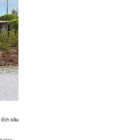
m ếch sâu
ợ giao