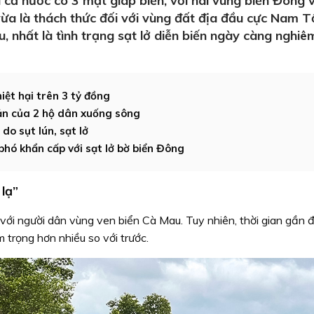
 cả nước có 3 mặt giáp biển, với hai vùng biển Đông 
 vừa là thách thức đối với vùng đất địa đầu cực Nam 
u, nhất là tình trạng sạt lở diễn biến ngày càng nghiê
iệt hại trên 3 tỷ đồng
sản của 2 hộ dân xuống sông
o sụt lún, sạt lở
hó khẩn cấp với sạt lở bờ biển Đông
 lạ”
 với người dân vùng ven biển Cà Mau. Tuy nhiên, thời gian gần đ
 trọng hơn nhiều so với trước.