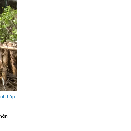
ành Lập,
thần