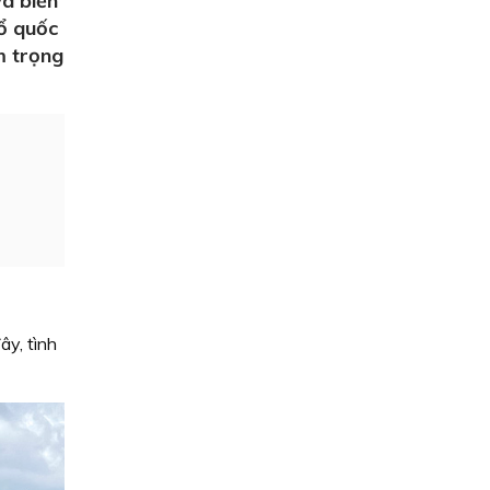
và biển
Tổ quốc
m trọng
ây, tình