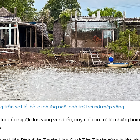
 trận sạt lở, bỏ lại những ngôi nhà trơ trọi nơi mép sông.
túc của người dân vùng ven biển, nay chỉ còn trơ lại những hà
.
dân cư Hiệp Bình ở ấp Thuận Hoà C, xã Tân Thuận từng là khu ch