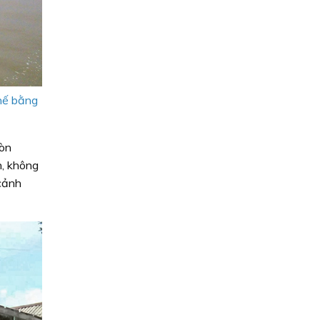
thế bằng
còn
n, không
 cảnh