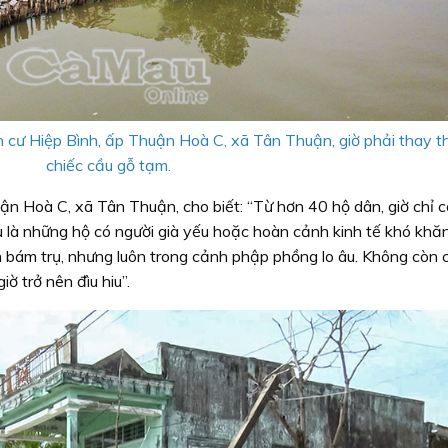
n cư Hiệp Bình, ấp Thuận Hoà C, xã Tân Thuận, giờ phải thay 
chiếc cầu gỗ tạm.
 Hoà C, xã Tân Thuận, cho biết: “Từ hơn 40 hộ dân, giờ chỉ 
 là những hộ có người già yếu hoặc hoàn cảnh kinh tế khó khă
h bám trụ, nhưng luôn trong cảnh phập phồng lo âu. Không còn
ờ trở nên đìu hiu”.