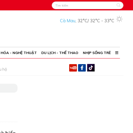
Cà Mau
,
32°C
/
32°C
-
33°C
 HÓA - NGHỆ THUẬT
DU LỊCH - THỂ THAO
NHỊP SỐNG TRẺ
u hộ