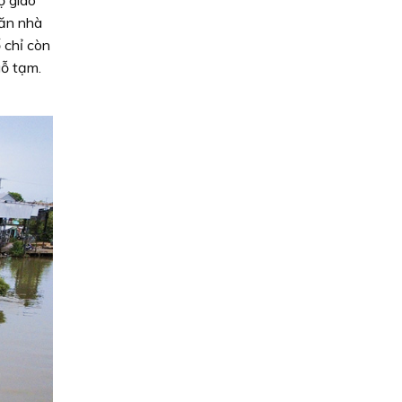
căn nhà
 chỉ còn
gỗ tạm.