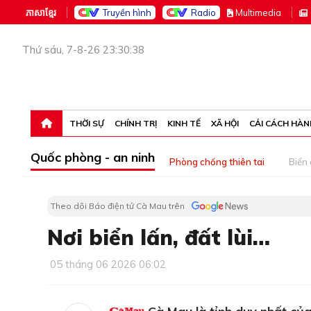
ភាសាខ្មែរ
Truyền hình
Radio
M
ultimedia
Thứ sáu, 7-8-26 23:30:38
THỜI SỰ
CHÍNH TRỊ
KINH TẾ
XÃ HỘI
CẢI CÁCH HÀN
Quốc phòng - an ninh
Phòng chống thiên tai
Biển
Theo dõi Báo điện tử Cà Mau trên
Nơi biển lấn, đất lùi…
05 tháng 06 2026 06:02