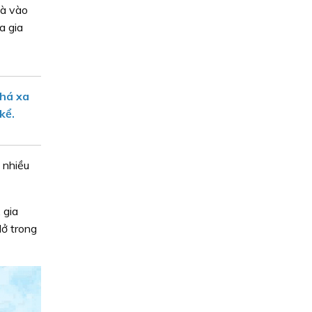
hà vào
a gia
khá xa
kể.
 nhiều
 gia
lở trong