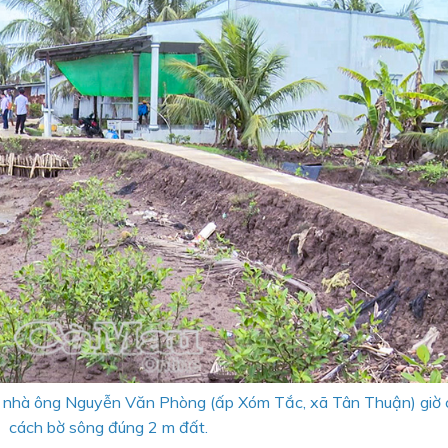
ềm nhà ông Nguyễn Văn Phòng (ấp Xóm Tắc, xã Tân Thuận) giờ 
cách bờ sông đúng 2 m đất.