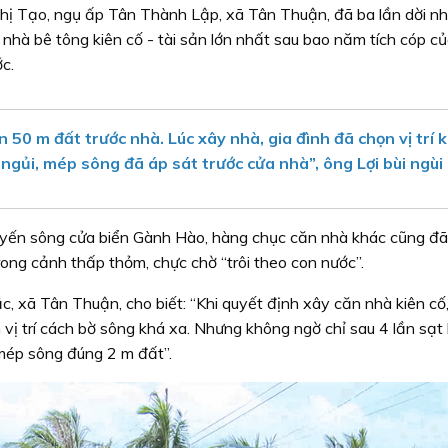
hị Tạo, ngụ ấp Tân Thành Lập, xã Tân Thuận, đã ba lần dời n
 nhà bê tông kiên cố - tài sản lớn nhất sau bao năm tích cóp củ
c.
n 50 m đất trước nhà. Lúc xây nhà, gia đình đã chọn vị trí 
gủi, mép sông đã áp sát trước cửa nhà”, ông Lợi bùi ngùi 
tuyến sông cửa biển Gành Hào, hàng chục căn nhà khác cũng đã
rong cảnh thấp thỏm, chực chờ “trôi theo con nước”.
xã Tân Thuận, cho biết: “Khi quyết định xây căn nhà kiên cố,
 vị trí cách bờ sông khá xa. Nhưng không ngờ chỉ sau 4 lần sạt 
mép sông đúng 2 m đất”.