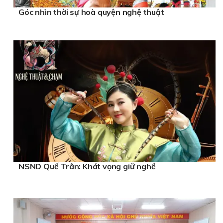
Góc nhìn thời sự hoà quyện nghệ thuật
NSND Quế Trân: Khát vọng giữ nghề