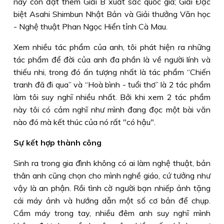
này còn đạt thêm Giải B xuất sắc quốc gia; Giải Ðặc
biệt Asahi Shimbun Nhật Bản và Giải thưởng Văn học
- Nghệ thuật Phan Ngọc Hiển tỉnh Cà Mau.
Xem nhiều tác phẩm của anh, tôi phát hiện ra những
tác phẩm để đời của anh đa phần là về người lính và
thiếu nhi, trong đó ấn tượng nhất là tác phẩm “Chiến
tranh đã đi qua” và “Hoà bình - tuổi thơ” là 2 tác phẩm
làm tôi suy nghĩ nhiều nhất. Bởi khi xem 2 tác phẩm
này tôi có cảm nghĩ như mình đang đọc một bài văn
nào đó mà kết thúc của nó rất "có hậu".
Sự kết hợp thành công
Sinh ra trong gia đình không có ai làm nghệ thuật, bản
thân anh cũng chọn cho mình nghề giáo, cứ tưởng như
vậy là an phận. Rồi tình cờ người bạn nhiếp ảnh tặng
cái máy ảnh và hướng dẫn một số cơ bản để chụp.
Cầm máy trong tay, nhiều đêm anh suy nghĩ mình