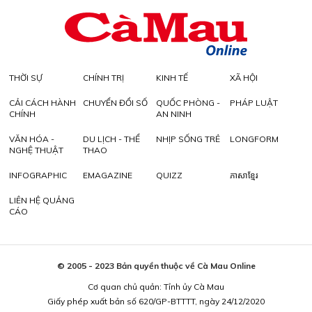
THỜI SỰ
CHÍNH TRỊ
KINH TẾ
XÃ HỘI
CẢI CÁCH HÀNH
CHUYỂN ĐỔI SỐ
QUỐC PHÒNG -
PHÁP LUẬT
CHÍNH
AN NINH
VĂN HÓA -
DU LỊCH - THỂ
NHỊP SỐNG TRẺ
LONGFORM
NGHỆ THUẬT
THAO
INFOGRAPHIC
EMAGAZINE
QUIZZ
ភាសាខ្មែរ
LIÊN HỆ QUẢNG
CÁO
© 2005 - 2023 Bản quyền thuộc về Cà Mau Online
Cơ quan chủ quản: Tỉnh ủy Cà Mau
Giấy phép xuất bản số 620/GP-BTTTT, ngày 24/12/2020