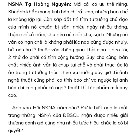
NSNA Tạ Hoàng Nguyên:
Mỗi cái có ưu thế riêng.
Khoảnh khắc mang tính báo chí rất cao, nhưng hạn chế
là không lặp lại. Còn sắp đặt thì tính tư tưởng chủ đạo
của mình nó chuẩn bị sẵn, nhiều ngày nhiều tháng,
thậm chí cả năm, cho nên nó chỉn chu, sạch. Nhưng nó
vẫn có hạn chế là không phải lúc nào cũng được như ý,
bởi nó còn lệ thuộc vào không gian, thời gian. Theo tôi,
2 thứ đó phải có tính cộng hưởng. Suy cho cùng, bản
chất nhiếp ảnh vẫn là chụp tại chỗ và phải thực, ảo là
ảo trong tư tưởng thôi. Theo xu hướng bây giờ thì ảnh
nghệ thuật cũng phải có tính báo chí và ngược lại ảnh
báo chí cũng phải có nghệ thuật thì tác phẩm mới bay
cao.
- Anh vào Hội NSNA năm nào? Ðược biết anh là một
trong những NSNA của ÐBSCL nhận được nhiều giải
thưởng danh giá cũng như nhiều tước hiệu, chắc là có bí
quyết?