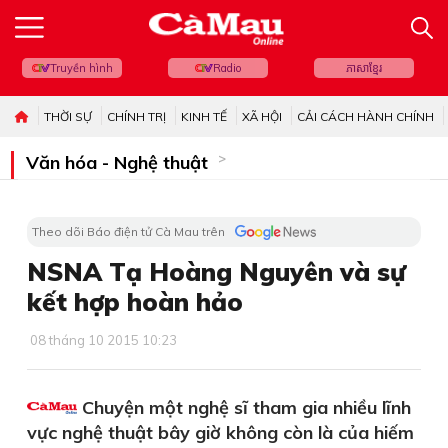
Truyền hình
Radio
ភាសាខ្មែរ
THỜI SỰ
CHÍNH TRỊ
KINH TẾ
XÃ HỘI
CẢI CÁCH HÀNH CHÍNH
Văn hóa - Nghệ thuật
Theo dõi Báo điện tử Cà Mau trên
NSNA Tạ Hoàng Nguyên và sự
kết hợp hoàn hảo
08 tháng 10 2015 10:23
Chuyện một nghệ sĩ tham gia nhiều lĩnh
vực nghệ thuật bây giờ không còn là của hiếm