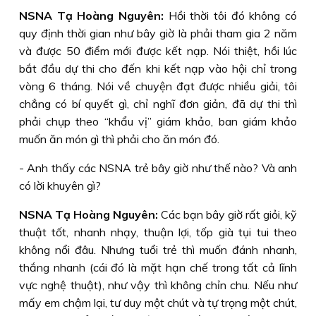
NSNA Tạ Hoàng Nguyên:
Hồi thời tôi đó không có
quy định thời gian như bây giờ là phải tham gia 2 năm
và được 50 điểm mới được kết nạp. Nói thiệt, hồi lúc
bắt đầu dự thi cho đến khi kết nạp vào hội chỉ trong
vòng 6 tháng. Nói về chuyện đạt được nhiều giải, tôi
chẳng có bí quyết gì, chỉ nghĩ đơn giản, đã dự thi thì
phải chụp theo “khẩu vị” giám khảo, ban giám khảo
muốn ăn món gì thì phải cho ăn món đó.
- Anh thấy các NSNA trẻ bây giờ như thế nào? Và anh
có lời khuyên gì?
NSNA Tạ Hoàng Nguyên:
Các bạn bây giờ rất giỏi, kỹ
thuật tốt, nhanh nhạy, thuận lợi, tốp già tụi tui theo
không nổi đâu. Nhưng tuổi trẻ thì muốn đánh nhanh,
thắng nhanh (cái đó là mặt hạn chế trong tất cả lĩnh
vực nghệ thuật), như vậy thì không chỉn chu. Nếu như
mấy em chậm lại, tư duy một chút và tự trọng một chút,