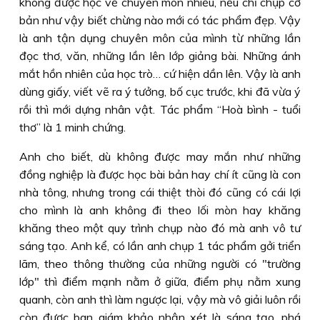
không được học về chuyên môn nhiều, nếu chỉ chụp cơ
bản như vậy biết chừng nào mới có tác phẩm đẹp. Vậy
là anh tận dụng chuyên môn của mình từ những lần
đọc thơ, văn, những lần lên lớp giảng bài. Những ánh
mắt hồn nhiên của học trò… cứ hiện dần lên. Vậy là anh
dùng giấy, viết vẽ ra ý tưởng, bố cục trước, khi đã vừa ý
rồi thì mới dựng nhân vật. Tác phẩm “Hoà bình - tuổi
thơ” là 1 minh chứng.
Anh cho biết, dù không được may mắn như những
đồng nghiệp là được học bài bản hay chí ít cũng là con
nhà tông, nhưng trong cái thiệt thòi đó cũng có cái lợi
cho mình là anh không đi theo lối mòn hay khăng
khăng theo một quy trình chụp nào đó mà anh vô tư
sáng tạo. Anh kể, có lần anh chụp 1 tác phẩm gởi triển
lãm, theo thông thường của những người có "trường
lớp" thì điểm mạnh nằm ở giữa, điểm phụ nằm xung
quanh, còn anh thì làm ngược lại, vậy mà vô giải luôn rồi
còn được ban giám khảo nhận xét là sáng tạo, phá