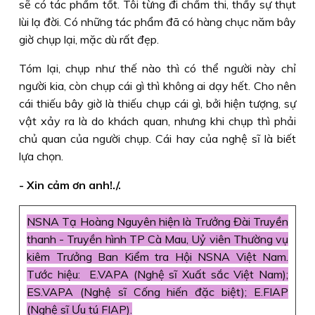
sẽ có tác phẩm tốt. Tôi từng đi chấm thi, thấy sự thụt
lùi lạ đời. Có những tác phẩm đã có hàng chục năm bây
giờ chụp lại, mặc dù rất đẹp.
Tóm lại, chụp như thế nào thì có thể người này chỉ
người kia, còn chụp cái gì thì không ai dạy hết. Cho nên
cái thiếu bây giờ là thiếu chụp cái gì, bởi hiện tượng, sự
vật xảy ra là do khách quan, nhưng khi chụp thì phải
chủ quan của người chụp. Cái hay của nghệ sĩ là biết
lựa chọn.
- Xin cảm ơn anh!./.
NSNA Tạ Hoàng Nguyên hiện là Trưởng Đài Truyền
thanh - Truyền hình TP Cà Mau, Uỷ viên Thường vụ
kiêm Trưởng Ban Kiểm tra Hội NSNA Việt Nam.
Tước hiệu: E.VAPA (Nghệ sĩ Xuất sắc Việt Nam);
ES.VAPA (Nghệ sĩ Cống hiến đặc biệt); E.FIAP
(Nghệ sĩ Ưu tú FIAP).