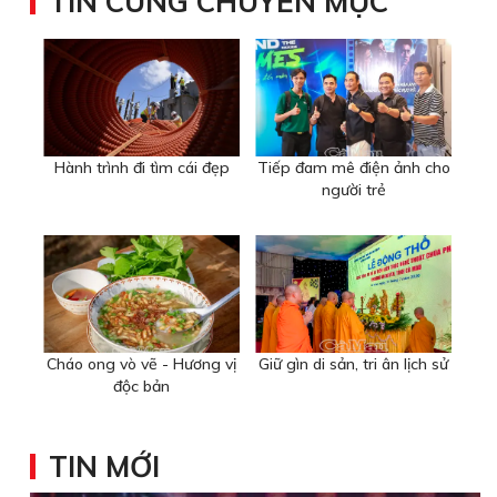
TIN CÙNG CHUYÊN MỤC
Hành trình đi tìm cái đẹp
Tiếp đam mê điện ảnh cho
người trẻ
Cháo ong vò vẽ - Hương vị
Giữ gìn di sản, tri ân lịch sử
độc bản
TIN MỚI